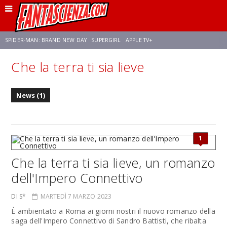
SPIDER-MAN: BRAND NEW DAY
SUPERGIRL
APPLE TV+
Che la terra ti sia lieve
FRANCO RICCIARDIELLO
ZENDAYA
STAR TREK
AVENGERS: DOOMSDAY
News (1)
NETFLIX
SADIE SINK
CELIA ROSE GOODING
1
Che la terra ti sia lieve, un romanzo
dell'Impero Connettivo
DI S*
MARTEDÌ 7 MARZO 2023
È ambientato a Roma ai giorni nostri il nuovo romanzo della
saga dell'Impero Connettivo di Sandro Battisti, che ribalta