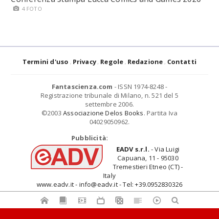
4 FOTO
Termini d'uso
Privacy
Regole
Redazione
Contatti
Fantascienza.com
- ISSN 1974-8248 -
Registrazione tribunale di Milano, n. 521 del 5
settembre 2006.
©2003
Associazione Delos Books
. Partita Iva
04029050962.
Pubblicità:
EADV s.r.l.
- Via Luigi
Capuana, 11 - 95030
Tremestieri Etneo (CT) -
Italy
www.eadv.it - info@eadv.it - Tel: +39.0952830326