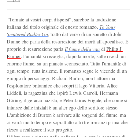
“Tornate ai vostri corpi dispersi”, sarebbe la traduzione
italiana del titolo originale di questo romanzo,
To Your
Scattered Bodies Go
, tratto dal verso di un sonetto di John
Dunne che parla della resurrezione dei morti all'apocalisse. E
proprio di resurrezione parla
Il fiume della vita
di
Philip J.
Farmer
: l'umanità si risveglia, dopo la morte, sulle rive di un
enorme fiume, su un pianeta sconosciuto. Tutta l'umanità: di
ogni tempo, tutta insieme. Il romanzo segue le vicende di un
gruppo di personaggi: Richard Burton, non l'attore ma
l'esploratore britannico che scoprì il lago Vittoria, Alice
Liddell, la ragazzina che ispirò Lewis Carroll, Hermann
Göring, il gerarca nazista, e Peter Jairus Frigate, che come si
intuisce dalle iniziali è un alter ego dello scrittore stesso.
L'ambizione di Burton è arrivare alle sorgenti del fiume, ma
ci vorrà molto tempo e soprattutto altri tre romanzi prima che
riesca a realizzare il suo progetto.
Il libro esce a giugno nella collana
I miti
con la copertina di