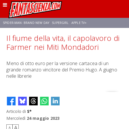
SPIDER-MAN: BRAND NEW DAY
SUPERGIRL
APPLE TV+
Il fiume della vita, il capolavoro di
FRANCO RICCIARDIELLO
ZENDAYA
STAR TREK
AVENGERS: DOOMSDAY
Farmer nei Miti Mondadori
NETFLIX
SADIE SINK
STAR TREK: STRANGE NEW WORLDS
Meno di otto euro per la versione cartacea di un
grande romanzo vincitore del Premio Hugo. A giugno
nelle librerie
Articolo di
S*
Mercoledì
24 maggio 2023
A
A