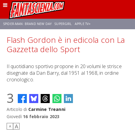
SPIDER-MAN: BRAND NEW DAY
SUPERGIRL
APPLE TV+
Flash Gordon è in edicola con La
FRANCO RICCIARDIELLO
ZENDAYA
STAR TREK
AVENGERS: DOOMSDAY
Gazzetta dello Sport
NETFLIX
SADIE SINK
STAR TREK: STRANGE NEW WORLDS
Il quotidiano sportivo propone in 20 volumi le strisce
disegnate da Dan Barry, dal 1951 al 1968, in ordine
cronologico.
3
Articolo di
Carmine Treanni
Giovedì
16 febbraio 2023
A
A