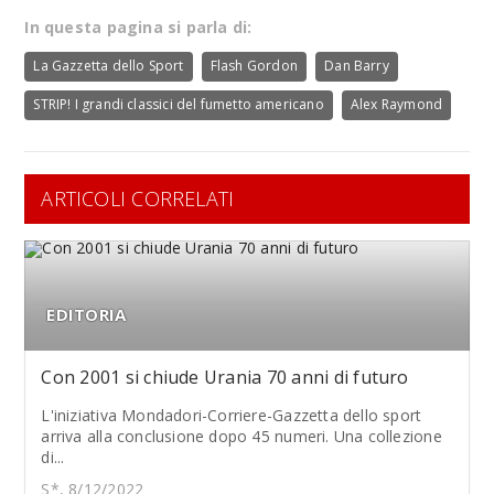
In questa pagina si parla di:
La Gazzetta dello Sport
Flash Gordon
Dan Barry
STRIP! I grandi classici del fumetto americano
Alex Raymond
ARTICOLI CORRELATI
EDITORIA
Con 2001 si chiude Urania 70 anni di futuro
L'iniziativa Mondadori-Corriere-Gazzetta dello sport
arriva alla conclusione dopo 45 numeri. Una collezione
di...
S*, 8/12/2022