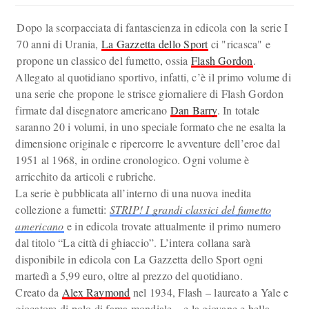
Dopo la scorpacciata di fantascienza in edicola con la serie I
70 anni di Urania,
La Gazzetta dello Sport
ci "ricasca" e
propone un classico del fumetto, ossia
Flash Gordon
.
Allegato al quotidiano sportivo, infatti, c’è il primo volume di
una serie che propone le strisce giornaliere di Flash Gordon
firmate dal disegnatore americano
Dan Barry
. In totale
saranno 20 i volumi, in uno speciale formato che ne esalta la
dimensione originale e ripercorre le avventure dell’eroe dal
1951 al 1968, in ordine cronologico. Ogni volume è
arricchito da articoli e rubriche.
La serie è pubblicata all’interno di una nuova inedita
collezione a fumetti:
STRIP! I grandi classici del fumetto
americano
e in edicola trovate attualmente il primo numero
dal titolo “La città di ghiaccio”. L’intera collana sarà
disponibile in edicola con La Gazzetta dello Sport ogni
martedì a 5,99 euro, oltre al prezzo del quotidiano.
Creato da
Alex Raymond
nel 1934, Flash – laureato a Yale e
giocatore di polo di fama mondiale – e la giovane e bella