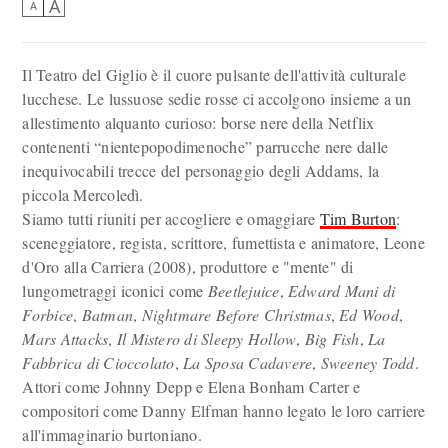
A
A
Il Teatro del Giglio è il cuore pulsante dell'attività culturale
lucchese. Le lussuose sedie rosse ci accolgono insieme a un
allestimento alquanto curioso: borse nere della Netflix
contenenti “nientepopodimenoche” parrucche nere dalle
inequivocabili trecce del personaggio degli Addams, la
piccola Mercoledì.
Siamo tutti riuniti per accogliere e omaggiare
Tim Burton
:
sceneggiatore, regista, scrittore, fumettista e animatore, Leone
d'Oro alla Carriera (2008), produttore e "mente" di
lungometraggi iconici come
Beetlejuice
,
Edward Mani di
Forbice
,
Batman
,
Nightmare Before Christmas
,
Ed Wood
,
Mars Attacks
,
Il Mistero di Sleepy Hollow
,
Big Fish
,
La
Fabbrica di Cioccolato
,
La Sposa Cadavere
,
Sweeney Todd
.
Attori come Johnny Depp e Elena Bonham Carter e
compositori come Danny Elfman hanno legato le loro carriere
all'immaginario burtoniano.