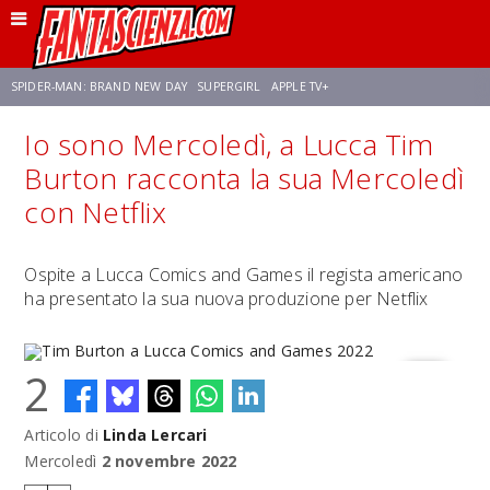
SPIDER-MAN: BRAND NEW DAY
SUPERGIRL
APPLE TV+
Io sono Mercoledì, a Lucca Tim
FRANCO RICCIARDIELLO
ZENDAYA
STAR TREK
AVENGERS: DOOMSDAY
Burton racconta la sua Mercoledì
con Netflix
NETFLIX
SADIE SINK
CELIA ROSE GOODING
Ospite a Lucca Comics and Games il regista americano
ha presentato la sua nuova produzione per Netflix
2
Articolo di
Linda Lercari
Tim Burton a Lucca Comics and Games 2022
Mercoledì
2 novembre 2022