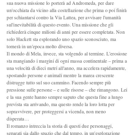
sua nuova missione lo porterà ad Andromeda, per dare
un'occhiata da vicino alla costellazione che prima o poi finirà
per schiantarsi contro la Via Lattea, per avvisare l'umanità
sul'inevitabilità di questo evento. Una missione che gli
richiederà cinque milioni di anni per essere completata. Non
solo Hackett sta esplorando uno spazio sconosciuto, ma
tornerà in un'epoca molto diversa.
Il mondo di Mela, invece, sta volgendo al termine. L'erosione
sta mangiando i margini di ogni massa continentale – prima a
una velocità di dieci metri all'anno, ma accelera rapidamente,
spostando persone e animali mentre la marea crescente
distrugge tutto sul suo cammino. Facendo sempre più
pressione sulle persone – e sulle risorse – che rimangono. Lei
e la sua gente hanno sempre saputo che questa fine a lungo
prevista sta arrivando, ma questo rende la loro lotta per
sopravvivere, per proteggersi a vicenda, non meno
disperata…
Il romanzo intreccia la storia di questi due personaggi,
separati sia dallo spazio che dal tempo, in un'esplorazione