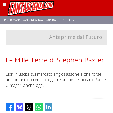
SPIDER-MAN: BRAND NEW DAY
SUPERGIRL
APPLE TV+
Anteprime dal Futuro
FRANCO RICCIARDIELLO
ZENDAYA
STAR TREK
AVENGERS: DOOMSDAY
NETFLIX
SADIE SINK
STAR TREK: STRANGE NEW WORLDS
Le Mille Terre di Stephen Baxter
Libri in uscita sul mercato anglosassone e che forse,
un domani, potremmo leggere anche nel nostro Paese.
O magari anche oggi.