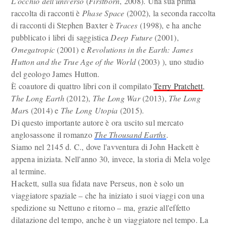
L'occhio dell'universo
(
Firstborn
, 2008). Una sua prima
raccolta di racconti è
Phase Space
(2002), la seconda raccolta
di racconti di Stephen Baxter è
Traces
(1998), e ha anche
pubblicato i libri di saggistica
Deep Future
(2001),
Omegatropic
(2001) e
Revolutions in the Earth: James
Hutton and the True Age of the World
(2003) ), uno studio
del geologo James Hutton.
È coautore di quattro libri con il compilato
Terry Pratchett
,
The Long Earth
(2012),
The Long War
(2013),
The Long
Mar
s (2014) e
The Long Utopia
(2015).
Di questo importante autore è ora uscito sul mercato
anglosassone il romanzo
The Thousand Earths
.
Siamo nel 2145 d. C., dove l'avventura di John Hackett è
appena iniziata. Nell'anno 30, invece, la storia di Mela volge
al termine.
Hackett, sulla sua fidata nave Perseus, non è solo un
viaggiatore spaziale – che ha iniziato i suoi viaggi con una
spedizione su Nettuno e ritorno – ma, grazie all'effetto
dilatazione del tempo, anche è un viaggiatore nel tempo. La