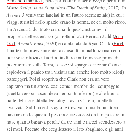
Armando Iannucci
, noto per la satirica serie
Veep
e per il film
Morto Stalin, se ne fa un altro
(
The Death of Stalin
, 2017). In
Avenue 5
venivamo lanciati in un futuro (demenziale) in cui i
viaggi turistici nello spazio erano la norma, se eri molto ricco.
La Avenue 5 del titolo era una di queste astronavi, di
proprietà dell'eccentrico (o molto idiota) Herman Judd (
Josh
Gad
,
Artemis Fowl
, 2020) e capitanata da Ryan Clark (
Hugh
Laurie
). Improvvisamente, a causa di un malfunzionamento,
la nave si ritrovava fuori rotta di tre anni e mezzo prima di
poter tornare sulla Terra, la voce si spargeva incontrollata e
esplodeva il panico tra i viziatissimi (anche loro molto idioti)
passeggeri. Poi si scopriva che Clark non era un vero
capitano ma un attore, così come i membri dell'equipaggio
(quello vero si nascondeva nei ponti inferiori) e che buona
parte della cosiddetta tecnologia avanzata era, in effetti,
avanzata. Sul finale di stagione trovavano una buona idea:
lanciare nello spazio il peso in eccesso così da far spostare la
nave quanto bastava perché da tre anni e mezzi scendessero a
sei mesi. Peccato che scegliessero il lato sbagliato, e gli anni