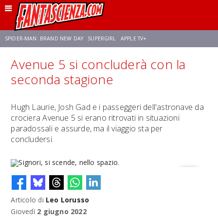
SPIDER-MAN: BRAND NEW DAY
SUPERGIRL
APPLE TV+
Avenue 5 si concluderà con la
FRANCO RICCIARDIELLO
ZENDAYA
STAR TREK
AVENGERS: DOOMSDAY
seconda stagione
NETFLIX
SADIE SINK
CELIA ROSE GOODING
Hugh Laurie, Josh Gad e i passeggeri dell'astronave da
crociera Avenue 5 si erano ritrovati in situazioni
paradossali e assurde, ma il viaggio sta per
concludersi.
Articolo di
Leo Lorusso
Signori, si scende, nello spazio.
Giovedì
2 giugno 2022