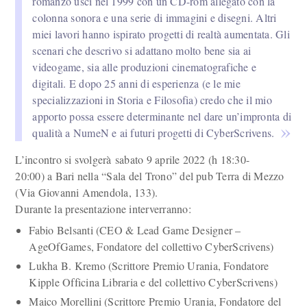
romanzo uscì nel 1999 con un CD-rom allegato con la
colonna sonora e una serie di immagini e disegni. Altri
miei lavori hanno ispirato progetti di realtà aumentata. Gli
scenari che descrivo si adattano molto bene sia ai
videogame, sia alle produzioni cinematografiche e
digitali. E dopo 25 anni di esperienza (e le mie
specializzazioni in Storia e Filosofia) credo che il mio
apporto possa essere determinante nel dare un’impronta di
qualità a NumeN e ai futuri progetti di CyberScrivens.
L’incontro si svolgerà sabato 9 aprile 2022 (h 18:30-
20:00) a Bari nella “Sala del Trono” del pub Terra di Mezzo
(Via Giovanni Amendola, 133).
Durante la presentazione interverranno:
Fabio Belsanti (CEO & Lead Game Designer –
AgeOfGames, Fondatore del collettivo CyberScrivens)
Lukha B. Kremo (Scrittore Premio Urania, Fondatore
Kipple Officina Libraria e del collettivo CyberScrivens)
Maico Morellini (Scrittore Premio Urania, Fondatore del