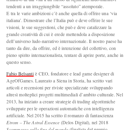
tendenti a un irraggiungibile “assoluto” atemporale.
E tra le varie ambizioni c’è anche quella di offrire una ‘via
italiana’. Dimostrare che l’Italia può e deve offrire le sue
visioni, le sue suggestioni, che può e deve catalizzare la
grande creatività di cui è erede mettendola a disposizione
dell’universo ludo-narrativo internazionale. Il nostro paese ha
tanto da dire, da offrire, ed è intenzione del collettivo, con
pieno spirito internazionalista, tentare di aprire porte, anche in
questo senso.
Fabio Belsanti
è CEO, fondatore e lead game designer di
AgeOfGames. Laureato a Siena in Storia, ha scritto vari
articoli e recensioni per riviste specializzate sviluppando
altresì molteplici progetti multimediali d’ambito culturale. Nel
2013, ha iniziato a creare strategie di trading algoritmiche
sviluppate per le operazioni automatiche con intelligenza
artificiale. Nel 2015 ha scritto il romanzo di fantascienza
Etrom – The Astral Essence
(Delos Digital), nel 2018
Scommessa sulla fine del mondo
(finalista del premio