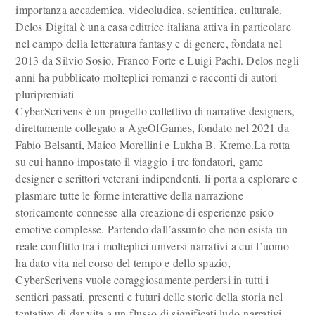
importanza accademica, videoludica, scientifica, culturale.
Delos Digital è una casa editrice italiana attiva in particolare
nel campo della letteratura fantasy e di genere, fondata nel
2013 da Silvio Sosio, Franco Forte e Luigi Pachì. Delos negli
anni ha pubblicato molteplici romanzi e racconti di autori
pluripremiati
CyberScrivens è un progetto collettivo di narrative designers,
direttamente collegato a AgeOfGames, fondato nel 2021 da
Fabio Belsanti, Maico Morellini e Lukha B. Kremo.La rotta
su cui hanno impostato il viaggio i tre fondatori, game
designer e scrittori veterani indipendenti, li porta a esplorare e
plasmare tutte le forme interattive della narrazione
storicamente connesse alla creazione di esperienze psico-
emotive complesse. Partendo dall’assunto che non esista un
reale conflitto tra i molteplici universi narrativi a cui l’uomo
ha dato vita nel corso del tempo e dello spazio,
CyberScrivens vuole coraggiosamente perdersi in tutti i
sentieri passati, presenti e futuri delle storie della storia nel
tentativo di dar vita a un flusso di significati ludo-narrativi