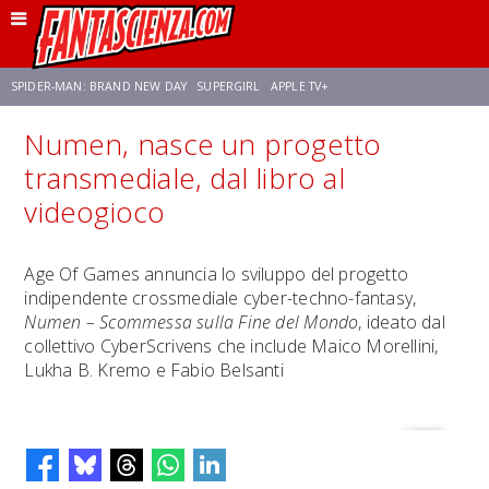
SPIDER-MAN: BRAND NEW DAY
SUPERGIRL
APPLE TV+
Numen, nasce un progetto
FRANCO RICCIARDIELLO
ZENDAYA
STAR TREK
AVENGERS: DOOMSDAY
transmediale, dal libro al
videogioco
NETFLIX
SADIE SINK
STAR TREK: STRANGE NEW WORLDS
Age Of Games annuncia lo sviluppo del progetto
indipendente crossmediale cyber-techno-fantasy,
Numen – Scommessa sulla Fine del Mondo
, ideato dal
collettivo CyberScrivens che include Maico Morellini,
Lukha B. Kremo e Fabio Belsanti