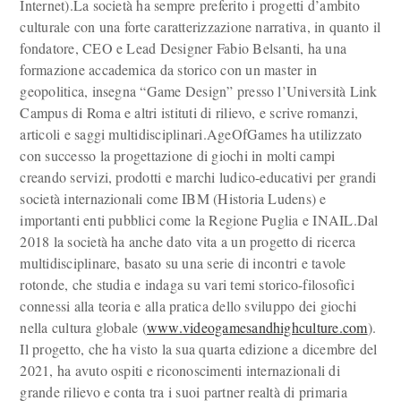
Internet).La società ha sempre preferito i progetti d’ambito
culturale con una forte caratterizzazione narrativa, in quanto il
fondatore, CEO e Lead Designer Fabio Belsanti, ha una
formazione accademica da storico con un master in
geopolitica, insegna “Game Design” presso l’Università Link
Campus di Roma e altri istituti di rilievo, e scrive romanzi,
articoli e saggi multidisciplinari.AgeOfGames ha utilizzato
con successo la progettazione di giochi in molti campi
creando servizi, prodotti e marchi ludico-educativi per grandi
società internazionali come IBM (Historia Ludens) e
importanti enti pubblici come la Regione Puglia e INAIL.Dal
2018 la società ha anche dato vita a un progetto di ricerca
multidisciplinare, basato su una serie di incontri e tavole
rotonde, che studia e indaga su vari temi storico-filosofici
connessi alla teoria e alla pratica dello sviluppo dei giochi
nella cultura globale (
www.videogamesandhighculture.com
).
Il progetto, che ha visto la sua quarta edizione a dicembre del
2021, ha avuto ospiti e riconoscimenti internazionali di
grande rilievo e conta tra i suoi partner realtà di primaria