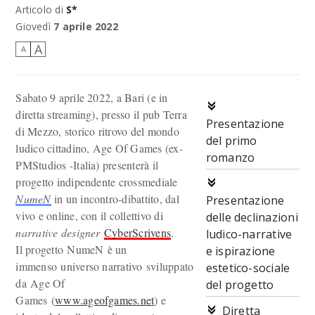
Articolo di
S*
Giovedì
7 aprile 2022
A
A
Sabato 9 aprile 2022, a Bari (e in
diretta streaming), presso il pub Terra
Presentazione
di Mezzo, storico ritrovo del mondo
del primo
ludico cittadino, Age Of Games (ex-
romanzo
PMStudios -Italia) presenterà il
progetto indipendente crossmediale
NumeN
in un incontro-dibattito, dal
Presentazione
vivo e online, con il collettivo di
delle declinazioni
narrative designer
CyberScrivens
.
ludico-narrative
Il progetto NumeN è un
e ispirazione
immenso universo narrativo sviluppato
estetico-sociale
da Age Of
del progetto
Games (
www.ageofgames.net
) e
Diretta