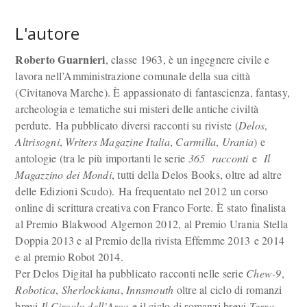
L'autore
Roberto Guarnieri
, classe 1963, è un ingegnere civile e
lavora nell’Amministrazione comunale della sua città
(Civitanova Marche). È appassionato di fantascienza, fantasy,
archeologia e tematiche sui misteri delle antiche civiltà
perdute. Ha pubblicato diversi racconti su riviste (
Delos
,
Altrisogni
,
Writers Magazine Italia
,
Carmilla
,
Urania
) e
antologie (tra le più importanti le serie
365
racconti
e
Il
Magazzino dei Mondi
, tutti della Delos Books, oltre ad altre
delle Edizioni Scudo). Ha frequentato nel 2012 un corso
online di scrittura creativa con Franco Forte. È stato finalista
al Premio Blakwood Algernon 2012, al Premio Urania Stella
Doppia 2013 e al Premio della rivista Effemme 2013 e 2014
e al premio Robot 2014.
Per Delos Digital ha pubblicato racconti nelle serie
Chew-9
,
Robotica
,
Sherlockiana
,
Innsmouth
oltre al ciclo di romanzi
brevi
Il Circolo dell’Arca
e il ciclo di romanzi brevi
Terra