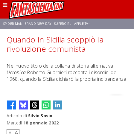
SPIDER-MAN: BRAND NEW DAY
SUPERGIRL
APPLE TV+
Quando in Sicilia scoppiò la
FRANCO RICCIARDIELLO
ZENDAYA
STAR TREK
AVENGERS: DOOMSDAY
rivoluzione comunista
NETFLIX
SADIE SINK
STAR TREK: STRANGE NEW WORLDS
Nel nuovo titolo della collana di storia alternativa
Ucronica
Roberto Guarnieri racconta i disordini del
1968, quando la Sicilia dichiarò la propria indipendenza
Articolo di
Silvio Sosio
Martedì
18 gennaio 2022
A
A