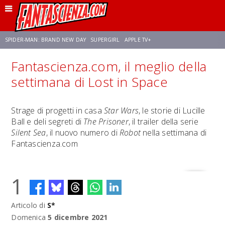
SPIDER-MAN: BRAND NEW DAY
SUPERGIRL
APPLE TV+
Fantascienza.com, il meglio della
FRANCO RICCIARDIELLO
ZENDAYA
AVENGERS: DOOMSDAY
STAR TREK
settimana di Lost in Space
NETFLIX
SADIE SINK
CELIA ROSE GOODING
Strage di progetti in casa
Star Wars
, le storie di Lucille
Ball e deli segreti di
The Prisoner
, il trailer della serie
Silent Sea
, il nuovo numero di
Robot
nella settimana di
Fantascienza.com
1
Articolo di
S*
Domenica
5 dicembre 2021