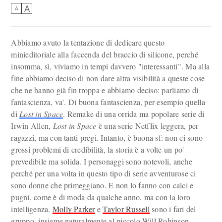
A
A
Abbiamo avuto la tentazione di dedicare questo
minieditoriale alla faccenda del braccio di silicone, perché
insomma, sì, viviamo in tempi davvero "interessanti". Ma alla
fine abbiamo deciso di non dare altra visibilità a queste cose
che ne hanno già fin troppa e abbiamo deciso: parliamo di
fantascienza, va'. Di buona fantascienza, per esempio quella
di
Lost in Space
. Remake di una orrida ma popolare serie di
Irwin Allen,
Lost in Space
è una serie Netflix leggera, per
ragazzi, ma con tanti pregi. Intanto, è buona sf: non ci sono
grossi problemi di credibilità, la storia è a volte un po'
prevedibile ma solida. I personaggi sono notevoli, anche
perché per una volta in questo tipo di serie avventurose ci
sono donne che primeggiano. E non lo fanno con calci e
pugni, come è di moda da qualche anno, ma con la loro
intelligenza.
Molly Parker
e
Taylor Russell
sono i fari del
gruppo, insieme naturalmente al piccolo Will Robinson