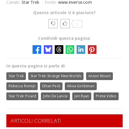
Canale:
Star Trek
Fonte:
www.inverse.com
Questo articolo ti è piaciuto?
1
Condividi questa pagina:
In questa pagina si parla di:
Star Trek
Star Trek: Strange New Worlds
Anson Mount
Rebecca Romijn
Ethan Peck
Akiva Goldsman
Star Trek: Picard
John De Lancie
Jeri Ryan
Prime Video
ARTICOLI CORRELATI