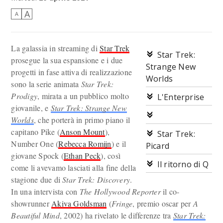
A
A
La galassia in streaming di
Star Trek
Star Trek:
prosegue la sua espansione e i due
Strange New
progetti in fase attiva di realizzazione
Worlds
sono la serie animata
Star Trek:
Prodigy
, mirata a un pubblico molto
L'Enterprise
giovanile, e
Star Trek: Strange New
Worlds
, che porterà in primo piano il
capitano Pike (
Anson Mount
),
Star Trek:
Number One (
Rebecca Romijn
) e il
Picard
giovane Spock (
Ethan Peck
), così
Il ritorno di Q
come li avevamo lasciati alla fine della
stagione due di
Star Trek: Discovery
.
In una intervista con
The Hollywood Reporter
il co-
showrunner
Akiva Goldsman
(
Fringe
, premio oscar per
A
Beautiful Mind
, 2002) ha rivelato le differenze tra
Star Trek: