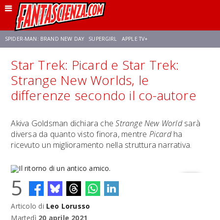
SPIDER-MAN: BRAND NEW DAY
SUPERGIRL
APPLE TV+
Star Trek: Picard e Star Trek:
FRANCO RICCIARDIELLO
ZENDAYA
STAR TREK
AVENGERS: DOOMSDAY
Strange New Worlds, le
differenze secondo il co-autore
NETFLIX
SADIE SINK
CELIA ROSE GOODING
Akiva Goldsman dichiara che
Strange New World
sarà
diversa da quanto visto finora, mentre
Picard
ha
ricevuto un miglioramento nella struttura narrativa.
5
Articolo di
Leo Lorusso
Il ritorno di un antico amico.
Martedì
20 aprile 2021