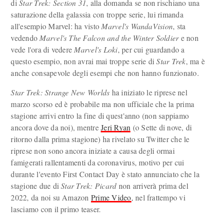
di
Star Trek: Section 31
, alla domanda se non rischiano una
saturazione della galassia con troppe serie, lui rimanda
all'esempio Marvel: ha visto
Marvel's WandaVision
, sta
vedendo
Marvel's The Falcon and the Winter Soldier
e non
vede l'ora di vedere
Marvel's Loki
, per cui guardando a
questo esempio, non avrai mai troppe serie di
Star Trek
, ma è
anche consapevole degli esempi che non hanno funzionato.
Star Trek: Strange New Worlds
ha iniziato le riprese nel
marzo scorso ed è probabile ma non ufficiale che la prima
stagione arrivi entro la fine di quest'anno (non sappiamo
ancora dove da noi), mentre
Jeri Ryan
(o Sette di nove, di
ritorno dalla prima stagione) ha rivelato su Twitter che le
riprese non sono ancora iniziate a causa degli ormai
famigerati rallentamenti da coronavirus, motivo per cui
durante l'evento First Contact Day è stato annunciato che la
stagione due di
Star Trek: Picard
non arriverà prima del
2022, da noi su Amazon
Prime Video
, nel frattempo vi
lasciamo con il primo teaser.