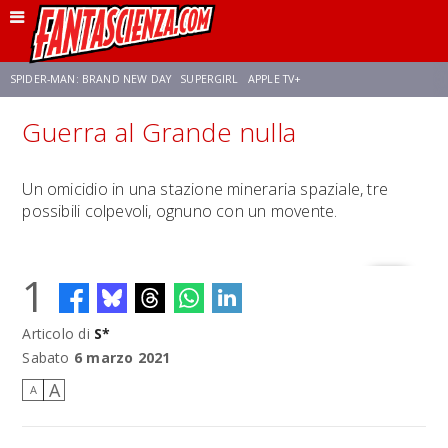
SPIDER-MAN: BRAND NEW DAY
SUPERGIRL
APPLE TV+
Guerra al Grande nulla
FRANCO RICCIARDIELLO
ZENDAYA
AVENGERS: DOOMSDAY
STAR TREK
Un omicidio in una stazione mineraria spaziale, tre
possibili colpevoli, ognuno con un movente.
NETFLIX
SADIE SINK
CELIA ROSE GOODING
1
Articolo di
S*
Sabato
6 marzo 2021
A
A