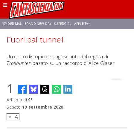
SPIDER-MAN: BRAND NEW DAY
SUPERGIRL
APPLE TV+
Fuori dal tunnel
FRANCO RICCIARDIELLO
ZENDAYA
STAR TREK
AVENGERS: DOOMSDAY
Un corto distopico e angosciante dal regista di
Trollhunter
, basato su un racconto di Alice Glaser
NETFLIX
SADIE SINK
CELIA ROSE GOODING
1
Articolo di
S*
Sabato
19 settembre 2020
A
A