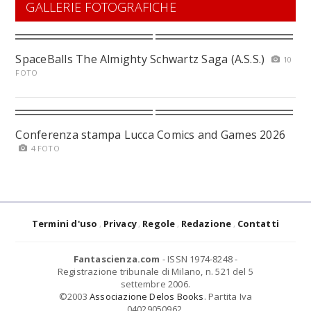
GALLERIE FOTOGRAFICHE
SpaceBalls The Almighty Schwartz Saga (A.S.S.)
10
FOTO
Conferenza stampa Lucca Comics and Games 2026
4 FOTO
Termini d'uso
Privacy
Regole
Redazione
Contatti
Fantascienza.com
- ISSN 1974-8248 -
Registrazione tribunale di Milano, n. 521 del 5
settembre 2006.
©2003
Associazione Delos Books
. Partita Iva
04029050962.