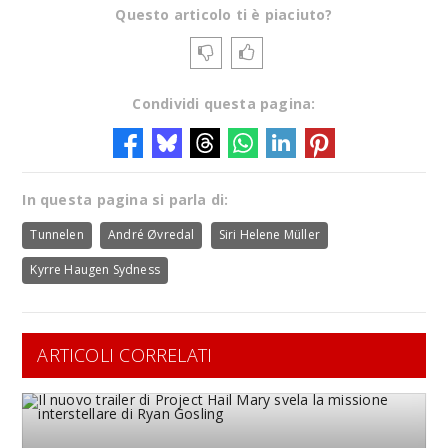
Questo articolo ti è piaciuto?
Condividi questa pagina:
In questa pagina si parla di:
Tunnelen
André Øvredal
Siri Helene Müller
Kyrre Haugen Sydness
ARTICOLI CORRELATI