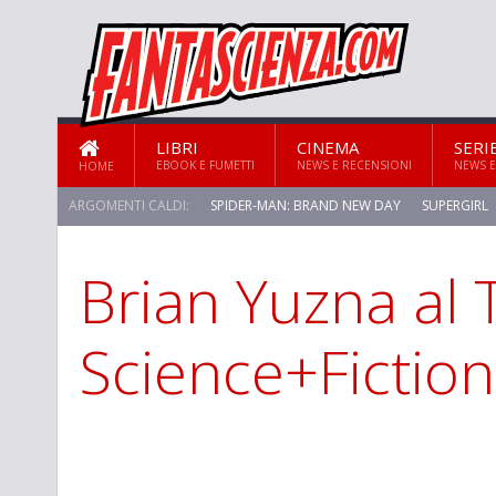
LIBRI
CINEMA
SERI
EBOOK E FUMETTI
NEWS E RECENSIONI
NEWS E
HOME
ARGOMENTI CALDI:
SPIDER-MAN: BRAND NEW DAY
SUPERGIRL
Brian Yuzna al 
Science+Fiction