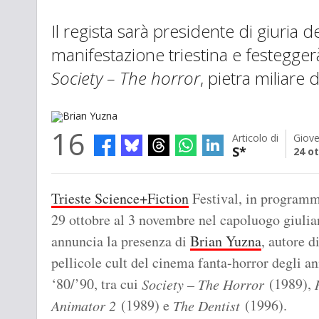
Il regista sarà presidente di giuria 
manifestazione triestina e festeggerà
Society – The horror
, pietra miliare 
16
Articolo di
Giove
S*
24 o
Brian Yuzna
Trieste Science+Fiction
Festival, in programm
29 ottobre al 3 novembre nel capoluogo giulia
annuncia la presenza di
Brian Yuzna
, autore d
pellicole cult del cinema fanta-horror degli an
‘80/’90, tra cui
(1989),
Society – The Horror
(1989) e
(1996).
Animator 2
The Dentist