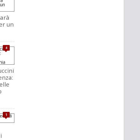
sarà
er un
4
ccini
enza:
elle
o
1
i