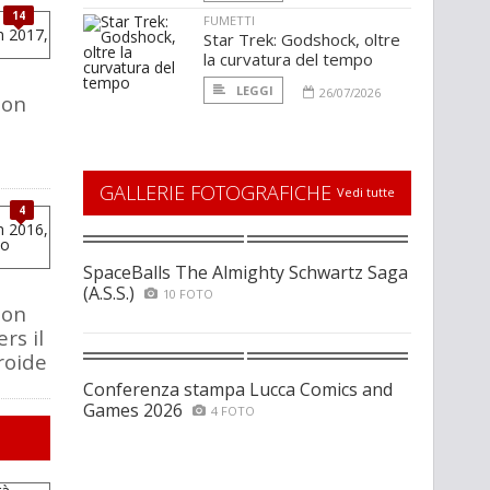
14
FUMETTI
Star Trek: Godshock, oltre
la curvatura del tempo
LEGGI
26/07/2026
ion
GALLERIE FOTOGRAFICHE
Vedi tutte
4
SpaceBalls The Almighty Schwartz Saga
(A.S.S.)
10 FOTO
ion
rs il
roide
Conferenza stampa Lucca Comics and
Games 2026
4 FOTO