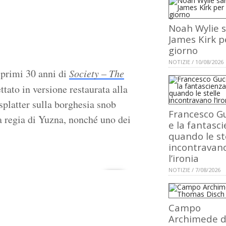
Noah Wylie 
James Kirk p
giorno
NOTIZIE / 10/08/2026
 primi 30 anni di
Society – The
tato in versione restaurata alla
splatter sulla borghesia snob
Francesco Gu
a regia di Yuzna, nonché uno dei
e la fantasci
quando le st
incontravan
l’ironia
NOTIZIE / 7/08/2026
Campo
Archimede d