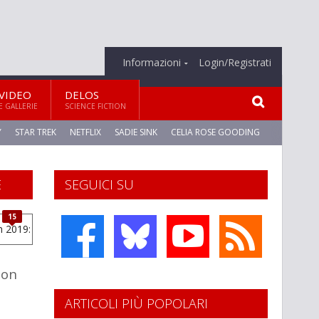
Informazioni
Login/Registrati
VIDEO
DELOS
E GALLERIE
SCIENCE FICTION
Y
STAR TREK
NETFLIX
SADIE SINK
CELIA ROSE GOODING
E
SEGUICI SU
15
ion
ARTICOLI PIÙ POPOLARI