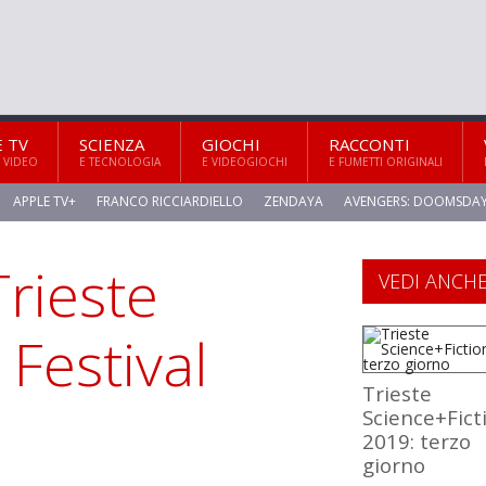
E TV
SCIENZA
GIOCHI
RACCONTI
 VIDEO
E TECNOLOGIA
E VIDEOGIOCHI
E FUMETTI ORIGINALI
APPLE TV+
FRANCO RICCIARDIELLO
ZENDAYA
AVENGERS: DOOMSDA
Trieste
VEDI ANCH
 Festival
Trieste
Science+Fict
2019: terzo
giorno