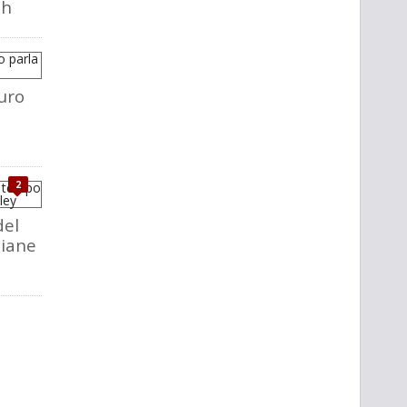
ch
uro
2
del
liane