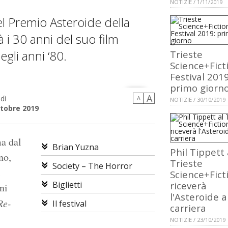
NOTIZIE / 1/11/2019
del Premio Asteroide della
 i 30 anni del suo film
degli anni ‘80.
Trieste
Science+Fict
Festival 2019
primo giorn
A
dì
A
NOTIZIE / 30/10/2019
ttobre 2019
a dal
Brian Yuzna
Phil Tippett 
no,
Trieste
Society – The Horror
i
Science+Fict
Biglietti
riceverà
ni
l'Asteroide a
Re-
Il festival
carriera
NOTIZIE / 23/10/2019