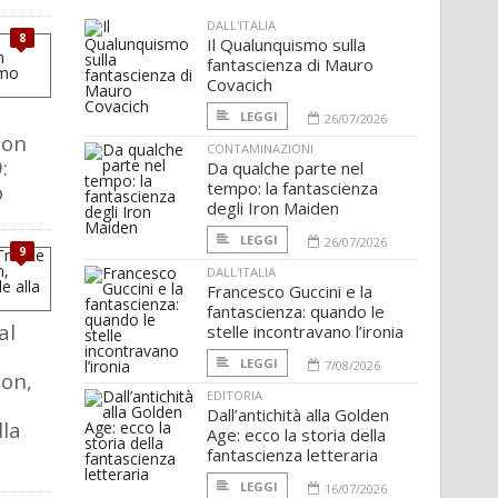
DALL'ITALIA
8
Il Qualunquismo sulla
fantascienza di Mauro
Covacich
LEGGI
26/07/2026
ion
CONTAMINAZIONI
:
Da qualche parte nel
tempo: la fantascienza
o
degli Iron Maiden
LEGGI
26/07/2026
9
DALL'ITALIA
Francesco Guccini e la
fantascienza: quando le
al
stelle incontravano l’ironia
LEGGI
7/08/2026
ion,
EDITORIA
Dall’antichità alla Golden
lla
Age: ecco la storia della
fantascienza letteraria
LEGGI
16/07/2026