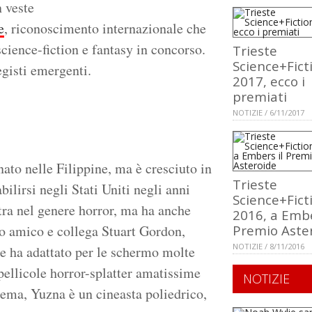
n veste
e
, riconoscimento internazionale che
science-fiction e fantasy in concorso.
Trieste
Science+Fict
egisti emergenti.
2017, ecco i
premiati
NOTIZIE / 6/11/2017
nato nelle Filippine, ma è cresciuto in
Trieste
ilirsi negli Stati Uniti negli anni
Science+Fict
tra nel genere horror, ma ha anche
2016, a Embe
uo amico e collega Stuart Gordon,
Premio Aste
NOTIZIE / 8/11/2016
 e ha adattato per le schermo molte
 pellicole horror-splatter amatissime
NOTIZIE
inema, Yuzna è un cineasta poliedrico,