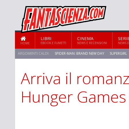
LIBRI
CINEMA
SERI
EBOOK E FUMETTI
NEWS E RECENSIONI
NEWS E
HOME
ARGOMENTI CALDI:
SPIDER-MAN: BRAND NEW DAY
SUPERGIRL
Arriva il roman
STAR TREK: STRANGE NEW WORLDS
Hunger Games