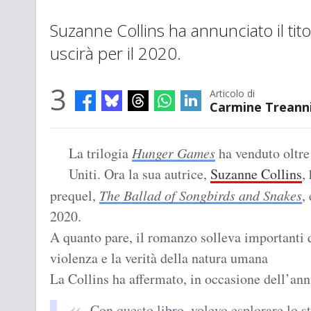
Suzanne Collins ha annunciato il ti
uscirà per il 2020.
3
Articolo di
Carmine Treann
La trilogia
Hunger Games
ha venduto oltre 
Uniti. Ora la sua autrice,
Suzanne Collins
,
prequel,
The Ballad of Songbirds and Snakes
,
2020.
A quanto pare, il romanzo solleva importanti qu
violenza e la verità della natura umana
La Collins ha affermato, in occasione dell’an
Con questo libro, volevo esplorare lo st