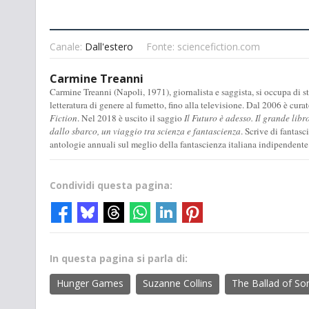
Canale:
Dall'estero
Fonte: sciencefiction.com
Carmine Treanni
Carmine Treanni (Napoli, 1971), giornalista e saggista, si occupa di stu
letteratura di genere al fumetto, fino alla televisione. Dal 2006 è cura
Fiction
. Nel 2018 è uscito il saggio
Il Futuro è adesso. Il grande libr
dallo sbarco, un viaggio tra scienza e fantascienza
. Scrive di fantas
antologie annuali sul meglio della fantascienza italiana indipendente
Condividi questa pagina:
In questa pagina si parla di:
Hunger Games
Suzanne Collins
The Ballad of So