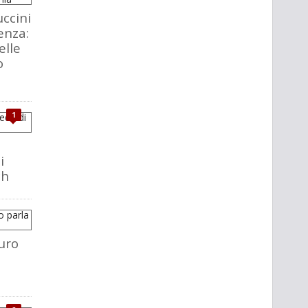
ccini
enza:
elle
o
1
i
ch
uro