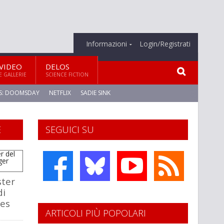
Informazioni
Login/Registrati
VIDEO
DELOS
E GALLERIE
SCIENCE FICTION
S: DOOMSDAY
NETFLIX
SADIE SINK
E
SEGUICI SU
ster
di
es
ARTICOLI PIÙ POPOLARI