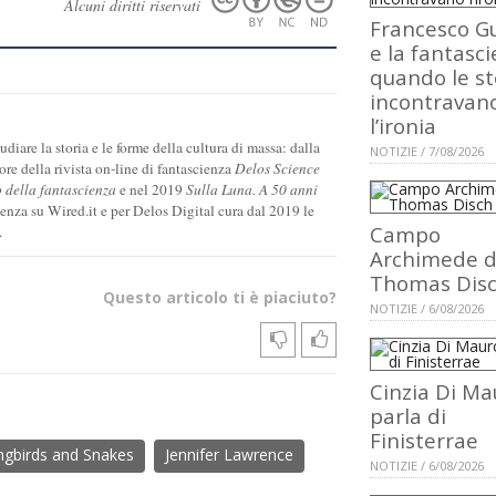
Alcuni diritti riservati
Francesco Gu
e la fantasci
quando le st
incontravan
l’ironia
diare la storia e le forme della cultura di massa: dalla
NOTIZIE / 7/08/2026
tore della rivista on-line di fantascienza
Delos Science
o della fantascienza
e nel 2019
Sulla Luna. A 50 anni
cienza su Wired.it e per Delos Digital cura dal 2019 le
Campo
.
Archimede d
Thomas Dis
Questo articolo ti è piaciuto?
NOTIZIE / 6/08/2026
Cinzia Di Ma
parla di
Finisterrae
ngbirds and Snakes
Jennifer Lawrence
NOTIZIE / 6/08/2026