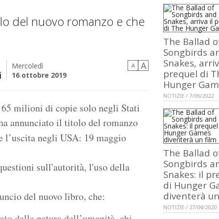
tolo del nuovo romanzo e che
The Ballad o
Songbirds a
Snakes, arriv
A
Mercoledì
A
prequel di T
i
16 ottobre 2019
Hunger Gam
NOTIZIE / 7/06/2022
65 milioni di copie solo negli Stati
 ha annunciato il titolo del romanzo
 e l’uscita negli USA: 19 maggio
The Ballad o
Songbirds a
estioni sull'autorità, l'uso della
Snakes: il pr
di Hunger 
nuncio del nuovo libro, che:
diventerà un
NOTIZIE / 27/04/2020
ato della natura dell’umanità, chi