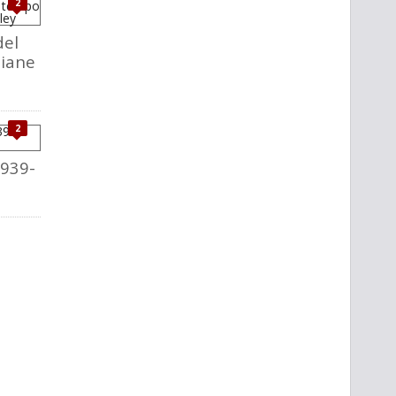
2
del
liane
2
1939-