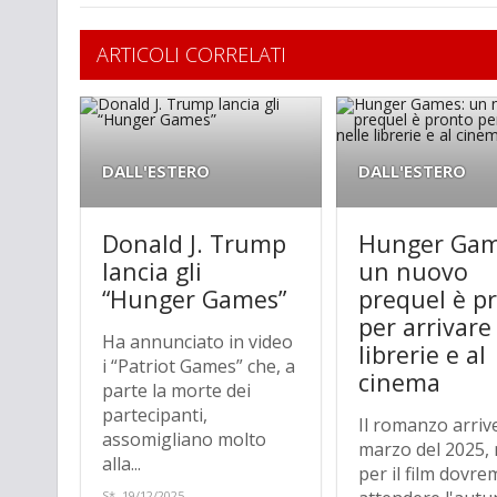
ARTICOLI CORRELATI
DALL'ESTERO
DALL'ESTERO
Donald J. Trump
Hunger Gam
lancia gli
un nuovo
“Hunger Games”
prequel è p
per arrivare
Ha annunciato in video
librerie e al
i “Patriot Games” che, a
cinema
parte la morte dei
partecipanti,
Il romanzo arriv
assomigliano molto
marzo del 2025,
alla...
per il film dovr
S*, 19/12/2025