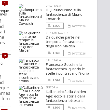
1
DALL'ITALIA
Il Qualunquismo sulla
fantascienza di Mauro
Covacich
f
nd
LEGGI
26/07/2026
a il
CONTAMINAZIONI
he
Da qualche parte nel
tempo: la fantascienza
es
degli Iron Maiden
LEGGI
26/07/2026
9
DALL'ITALIA
Francesco Guccini e la
fantascienza: quando le
stelle incontravano l’ironia
f
LEGGI
7/08/2026
nd
equel
EDITORIA
Dall’antichità alla Golden
Games
Age: ecco la storia della
 film
fantascienza letteraria
LEGGI
16/07/2026