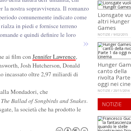
r la nostra sopravvivenza. Il romanzo
Lionsgate vu
n periodo comunemente indicato come
altri Hunger
rialza in piedi e fornisce terreno
Games
domande e quindi definire le loro
NOTIZIE / 9/02/2015
he ai film con
Jennifer Lawrence
,
Hunger Game
sworth, Josh Hutcherson, Donald
canto della
o incassato oltre 2,97 miliardi di
rivolta Parte
oggi nei cin
 dalla Mondadori, che
NOTIZIE / 20/11/2014
l
.
The Ballad of Songbirds and Snakes
NOTIZIE
gate, la società che ha prodotto le