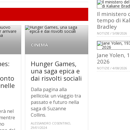
Il ministero 
tempo di Ka
Bradley
NOTIZIE / 5/08/2026
CINEMA
Jane Yolen, 
2026
es:
Hunger Games,
NOTIZIE / 4/08/2026
una saga epica e
ronto
dai risvolti sociali
 nelle
Dalla pagina alla
pellicola: un viaggio tra
passato e futuro nella
saga di Suzanne
erà nel
Collins.
 mentre
emo
ALESSANDRO COSENTINO,
29/01/2024