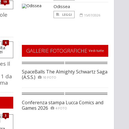
19
Odissea
ole
LEGGI
15/07/2026
6
GALLERIE FOTOGRAFICHE
Vedi tutte
s Il
SpaceBalls The Almighty Schwartz Saga
 1 da
(A.S.S.)
10 FOTO
ema
Conferenza stampa Lucca Comics and
Games 2026
4 FOTO
3