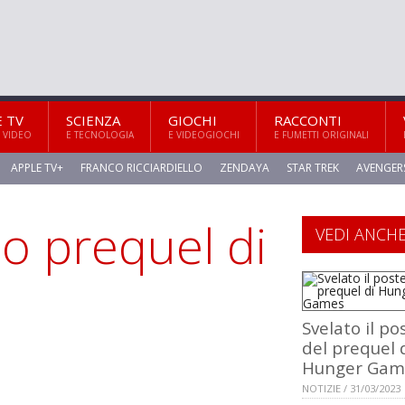
E TV
SCIENZA
GIOCHI
RACCONTI
 VIDEO
E TECNOLOGIA
E VIDEOGIOCHI
E FUMETTI ORIGINALI
APPLE TV+
FRANCO RICCIARDIELLO
ZENDAYA
STAR TREK
AVENGER
zo prequel di
VEDI ANCH
Svelato il po
del prequel 
Hunger Gam
NOTIZIE / 31/03/2023