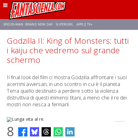
SPIDER-MAN: BRAND NEW DAY
SUPERGIRL
APPLE TV+
Godzilla II: King of Monsters: tutti
FRANCO RICCIARDIELLO
ZENDAYA
STAR TREK
AVENGERS: DOOMSDAY
i kaiju che vedremo sul grande
schermo
NETFLIX
SADIE SINK
STAR TREK: STRANGE NEW WORLDS
Il final look del film ci mostra Godzilla affrontare i suoi
acerrimi avversari, in uno scontro in cui è il pianeta
Terra quello destinato a perdere sotto la violenza
distruttiva di questi immensi titani, a meno che il re dei
mostri non riesca a fermarli.
8