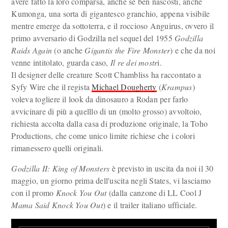
avere fatto la loro comparsa, anche se ben nascosti, anche
Kumonga, una sorta di gigantesco granchio, appena visibile
mentre emerge da sottoterra, e il roccioso Anguirus, ovvero il
primo avversario di Godzilla nel sequel del 1955
Godzilla
Raids Again
(o anche
Gigantis the Fire Monster
) e che da noi
venne intitolato, guarda caso,
Il re dei mostr
i.
Il designer delle creature Scott Chambliss ha raccontato a
Syfy Wire che il regista
Michael Dougherty
(
Krampus
)
voleva togliere il look da dinosauro a Rodan per farlo
avvicinare di più a quelllo di un (molto grosso) avvoltoio,
richiesta accolta dalla casa di produzione originale, la Toho
Productions, che come unico limite richiese che i colori
rimanessero quelli originali.
Godzilla II: King of Monsters
è previsto in uscita da noi il 30
maggio, un giorno prima dell'uscita negli States, vi lasciamo
con il promo
Knock You Out
(dalla canzone di LL Cool J
Mama Said Knock You Out
) e il trailer italiano ufficiale.