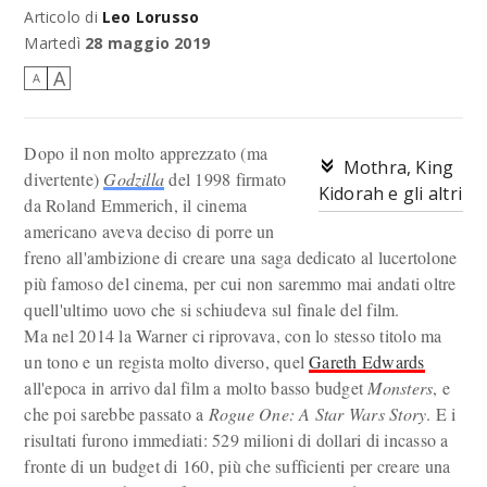
Articolo di
Leo Lorusso
Lunga vita al re.
Martedì
28 maggio 2019
A
A
Dopo il non molto apprezzato (ma
Mothra, King
divertente)
Godzilla
del 1998 firmato
Kidorah e gli altri
da Roland Emmerich, il cinema
americano aveva deciso di porre un
freno all'ambizione di creare una saga dedicato al lucertolone
più famoso del cinema, per cui non saremmo mai andati oltre
quell'ultimo uovo che si schiudeva sul finale del film.
Ma nel 2014 la Warner ci riprovava, con lo stesso titolo ma
un tono e un regista molto diverso, quel
Gareth Edwards
all'epoca in arrivo dal film a molto basso budget
Monsters
, e
che poi sarebbe passato a
Rogue One: A Star Wars Story
. E i
risultati furono immediati: 529 milioni di dollari di incasso a
fronte di un budget di 160, più che sufficienti per creare una