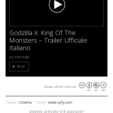
Godzilla Ii: King Of The
Monsters – Trailer Ufficiale
Italiano
DA YOUTUBE
PLAY
Alcuni diritti riservati
Canale:
Cinema
Fonte:
www.syfy.com
Questo articolo ti è piaciuto?