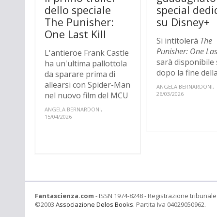
dello speciale
special dedi
The Punisher:
su Disney+
One Last Kill
Si intitolerà
The
Punisher: One Las
L'antieroe Frank Castle
sarà disponibile
ha un'ultima pallottola
dopo la fine della.
da sparare prima di
allearsi con Spider-Man
ANGELA BERNARDONI,
nel nuovo film del MCU
26/03/2026
ANGELA BERNARDONI,
15/04/2026
Fantascienza.com
- ISSN 1974-8248 - Registrazione tribunale 
©2003
Associazione Delos Books
. Partita Iva 04029050962.