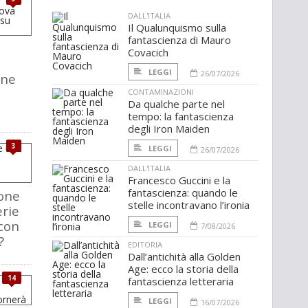
DALL'ITALIA
Il Qualunquismo sulla
fantascienza di Mauro
Covacich
LEGGI
26/07/2026
one
CONTAMINAZIONI
Da qualche parte nel
tempo: la fantascienza
degli Iron Maiden
3
LEGGI
26/07/2026
DALL'ITALIA
Francesco Guccini e la
fantascienza: quando le
ione
stelle incontravano l’ironia
rie
con
LEGGI
7/08/2026
?
EDITORIA
Dall’antichità alla Golden
Age: ecco la storia della
14
fantascienza letteraria
LEGGI
16/07/2026