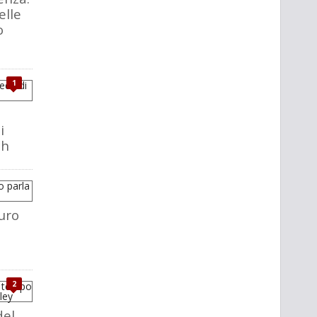
elle
o
1
i
ch
uro
2
del