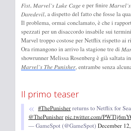
,
e per finire
Fist
Marvel’s Luke Cage
Marvel’s
, a dispetto del fatto che fosse la qua
Daredevil
Il problema, ormai conclamato, è che i rappor
spezzati per un disaccordo insabile sui termin
Marvel troppo costose per Netflix rispetto ai r
Ora rimangono in arrivo la stagione tre di
Mar
showrunner Melissa Rosenberg è già saltata in
Marvel’s The Punisher
, entrambe senza alcuna 
Il primo teaser
#ThePunisher
returns to Netflix for Se
@ThePunisher
pic.twitter.com/PWTlj6mY
— GameSpot (@GameSpot)
December 12,