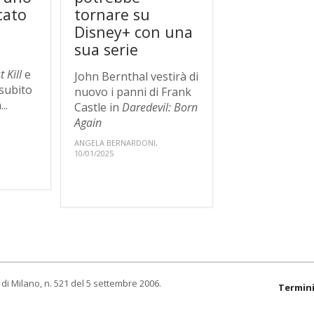
cato
tornare su
Disney+ con una
sua serie
t Kill
e
John Bernthal vestirà di
 subito
nuovo i panni di Frank
..
Castle in
Daredevil: Born
Again
ANGELA BERNARDONI,
10/01/2025
di Milano, n. 521 del 5 settembre 2006.
Termini