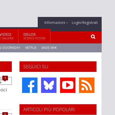
Informazioni
Login/Registrati
VIDEO
DELOS
E GALLERIE
SCIENCE FICTION
S: DOOMSDAY
NETFLIX
SADIE SINK
E
SEGUICI SU
1
soci
ARTICOLI PIÙ POPOLARI
3