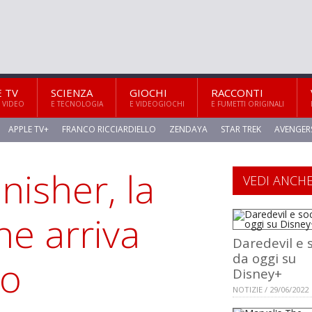
E TV
SCIENZA
GIOCHI
RACCONTI
 VIDEO
E TECNOLOGIA
E VIDEOGIOCHI
E FUMETTI ORIGINALI
APPLE TV+
FRANCO RICCIARDIELLO
ZENDAYA
STAR TREK
AVENGER
nisher, la
VEDI ANCH
ne arriva
Daredevil e 
da oggi su
io
Disney+
NOTIZIE / 29/06/2022