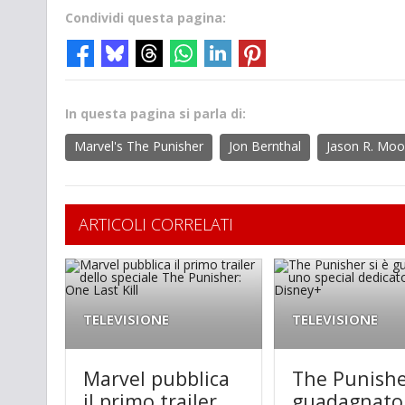
Condividi questa pagina:
In questa pagina si parla di:
Marvel's The Punisher
Jon Bernthal
Jason R. Moo
ARTICOLI CORRELATI
TELEVISIONE
TELEVISIONE
Marvel pubblica
The Punishe
il primo trailer
guadagnato