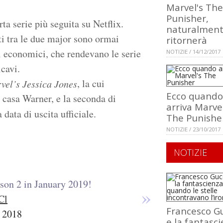
Marvel's The
Punisher,
rta serie più seguita su Netflix.
naturalment
ti tra le due major sono ormai
ritornerà
i economici, che rendevano le serie
NOTIZIE / 14/12/2017
icavi.
, la cui
vel’s Jessica Jones
Ecco quando
 casa Warner, e la seconda di
arriva Marvel
data di uscita ufficiale.
The Punishe
NOTIZIE / 23/10/2017
NOTIZIE
ason 2 in January 2019!
Cl
Francesco Gu
 2018
e la fantasci