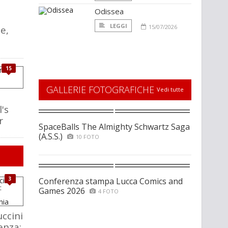
Odissea
LEGGI
15/07/2026
e,
15
GALLERIE FOTOGRAFICHE
Vedi tutte
's
r
SpaceBalls The Almighty Schwartz Saga
(A.S.S.)
10 FOTO
3
Conferenza stampa Lucca Comics and
Games 2026
4 FOTO
ccini
enza: