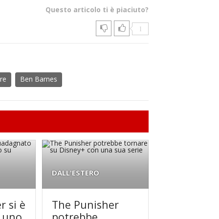
Questo articolo ti è piaciuto?
1
re
Ben Barnes
DALL'ESTERO
r si è
The Punisher
 uno
potrebbe