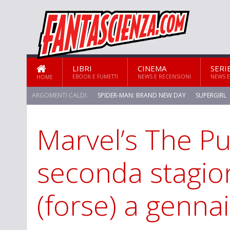
LIBRI
CINEMA
SERI
EBOOK E FUMETTI
NEWS E RECENSIONI
NEWS E
HOME
ARGOMENTI CALDI:
SPIDER-MAN: BRAND NEW DAY
SUPERGIRL
Marvel’s The Pu
STAR TREK: STRANGE NEW WORLDS
seconda stagio
(forse) a genna