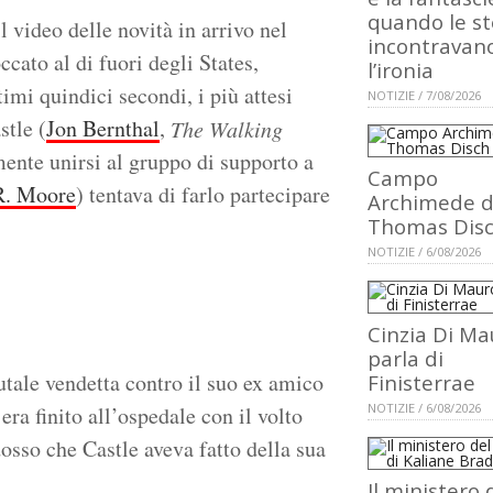
quando le st
l video delle novità in arrivo nel
incontravan
cato al di fuori degli States,
l’ironia
timi quindici secondi, i più attesi
NOTIZIE / 7/08/2026
stle (
Jon Bernthal
,
The Walking
mente unirsi al gruppo di supporto a
Campo
R. Moore
) tentava di farlo partecipare
Archimede d
Thomas Dis
NOTIZIE / 6/08/2026
Cinzia Di Ma
parla di
tale vendetta contro il suo ex amico
Finisterrae
NOTIZIE / 6/08/2026
e era finito all’ospedale con il volto
sso che Castle aveva fatto della sua
Il ministero 