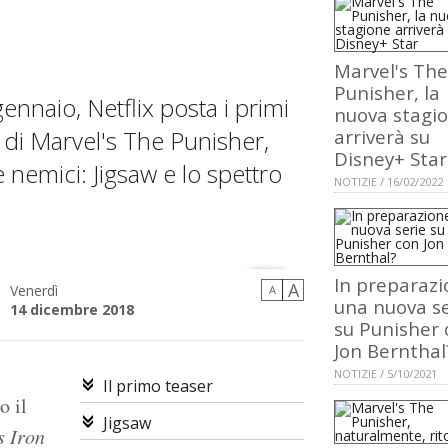
Marvel's The
Punisher, la
ennaio, Netflix posta i primi
nuova stagi
 di Marvel's The Punisher,
arriverà su
Disney+ Star
 nemici: Jigsaw e lo spettro
NOTIZIE / 16/02/2022
In preparaz
A
Venerdì
A
una nuova se
14 dicembre 2018
su Punisher 
Jon Bernthal
NOTIZIE / 5/10/2021
Il primo teaser
o il
Jigsaw
s Iron