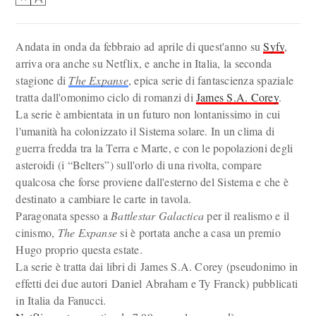
Andata in onda da febbraio ad aprile di quest'anno su
Syfy
,
arriva ora anche su Netflix, e anche in Italia, la seconda
stagione di
The Expanse
, epica serie di fantascienza spaziale
tratta dall'omonimo ciclo di romanzi di
James S.A. Corey
.
La serie è ambientata in un futuro non lontanissimo in cui
l'umanità ha colonizzato il Sistema solare. In un clima di
guerra fredda tra la Terra e Marte, e con le popolazioni degli
asteroidi (i “Belters”) sull'orlo di una rivolta, compare
qualcosa che forse proviene dall'esterno del Sistema e che è
destinato a cambiare le carte in tavola.
Paragonata spesso a
Battlestar Galactica
per il realismo e il
cinismo,
The Expanse
si è portata anche a casa un premio
Hugo proprio questa estate.
La serie è tratta dai libri di James S.A. Corey (pseudonimo in
effetti dei due autori Daniel Abraham e Ty Franck) pubblicati
in Italia da Fanucci.