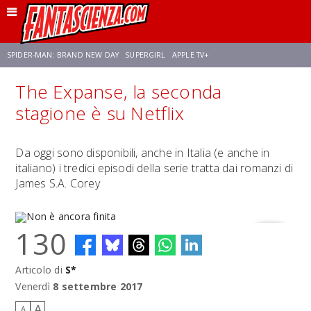
SPIDER-MAN: BRAND NEW DAY
SUPERGIRL
APPLE TV+
The Expanse, la seconda
FRANCO RICCIARDIELLO
ZENDAYA
AVENGERS: DOOMSDAY
STAR TREK
stagione è su Netflix
NETFLIX
SADIE SINK
STAR TREK: STRANGE NEW WORLDS
Da oggi sono disponibili, anche in Italia (e anche in
italiano) i tredici episodi della serie tratta dai romanzi di
James S.A. Corey
130
Articolo di
S*
Non è ancora finita
Venerdì
8 settembre 2017
A
A