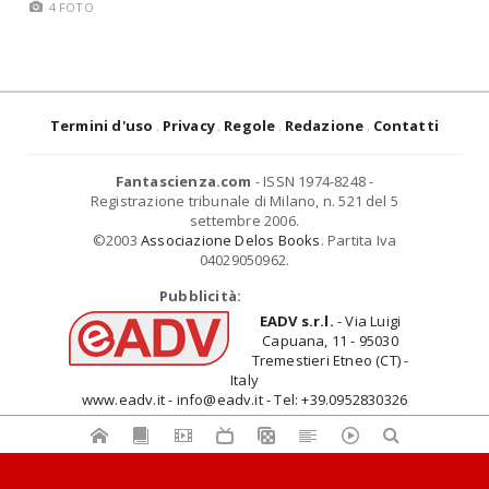
4 FOTO
Termini d'uso
Privacy
Regole
Redazione
Contatti
Fantascienza.com
- ISSN 1974-8248 -
Registrazione tribunale di Milano, n. 521 del 5
settembre 2006.
©2003
Associazione Delos Books
. Partita Iva
04029050962.
Pubblicità:
EADV s.r.l.
- Via Luigi
Capuana, 11 - 95030
Tremestieri Etneo (CT) -
Italy
www.eadv.it - info@eadv.it - Tel: +39.0952830326