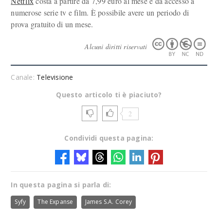
Netflix
costa a partire da 7,99 euro al mese e dà accesso a
numerose serie tv e film. È possibile avere un periodo di
prova gratuito di un mese.
Alcuni diritti riservati
Canale:
Televisione
Questo articolo ti è piaciuto?
2
Condividi questa pagina:
In questa pagina si parla di:
Syfy
The Expanse
James S.A. Corey