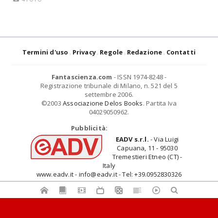
Termini d'uso
Privacy
Regole
Redazione
Contatti
Fantascienza.com
- ISSN 1974-8248 -
Registrazione tribunale di Milano, n. 521 del 5
settembre 2006.
©2003
Associazione Delos Books
. Partita Iva
04029050962.
Pubblicità:
EADV s.r.l.
- Via Luigi
Capuana, 11 - 95030
Tremestieri Etneo (CT) -
Italy
www.eadv.it - info@eadv.it - Tel: +39.0952830326