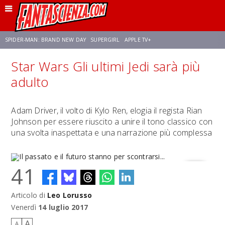
SPIDER-MAN: BRAND NEW DAY
SUPERGIRL
APPLE TV+
Star Wars Gli ultimi Jedi sarà più
FRANCO RICCIARDIELLO
ZENDAYA
STAR TREK
AVENGERS: DOOMSDAY
adulto
NETFLIX
SADIE SINK
CELIA ROSE GOODING
Adam Driver, il volto di Kylo Ren, elogia il regista Rian
Johnson per essere riuscito a unire il tono classico con
una svolta inaspettata e una narrazione più complessa
41
Articolo di
Leo Lorusso
Il passato e il futuro stanno per scontrarsi...
Venerdì
14 luglio 2017
A
A