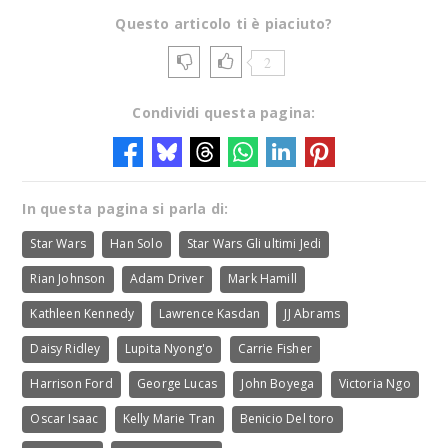
Questo articolo ti è piaciuto?
2
Condividi questa pagina:
In questa pagina si parla di:
Star Wars
Han Solo
Star Wars Gli ultimi Jedi
Rian Johnson
Adam Driver
Mark Hamill
Kathleen Kennedy
Lawrence Kasdan
JJ Abrams
Daisy Ridley
Lupita Nyong'o
Carrie Fisher
Harrison Ford
George Lucas
John Boyega
Victoria Ngo
Oscar Isaac
Kelly Marie Tran
Benicio Del toro