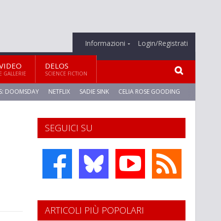
Informazioni
Login/Registrati
VIDEO
DELOS
E GALLERIE
SCIENCE FICTION
S: DOOMSDAY
NETFLIX
SADIE SINK
CELIA ROSE GOODING
SEGUICI SU
ARTICOLI PIÙ POPOLARI