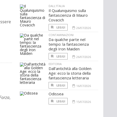
DALL'ITALIA
Il Qualunquismo sulla
fantascienza di Mauro
Covacich
essere
LEGGI
26/07/2026
CONTAMINAZIONI
Da qualche parte nel
tempo: la fantascienza
degli Iron Maiden
LEGGI
26/07/2026
EDITORIA
Dall’antichità alla Golden
Age: ecco la storia della
fantascienza letteraria
LEGGI
16/07/2026
Odissea
 Forza
,
LEGGI
15/07/2026