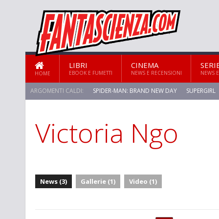
LIBRI
CINEMA
SERI
EBOOK E FUMETTI
NEWS E RECENSIONI
NEWS E
HOME
ARGOMENTI CALDI:
SPIDER-MAN: BRAND NEW DAY
SUPERGIRL
Victoria Ngo
News (3)
Gallerie (1)
Video (1)