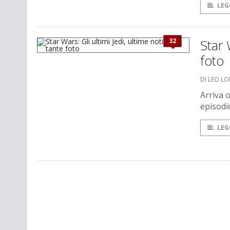
LEG
32
Star 
foto
DI LEO L
Arriva o
episodi
LEG