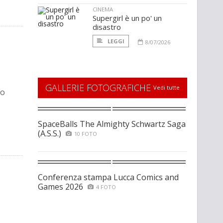
CINEMA
Supergirl è un po' un
disastro
LEGGI
8/07/2026
GALLERIE FOTOGRAFICHE
Vedi tutte
vo
SpaceBalls The Almighty Schwartz Saga
(A.S.S.)
10 FOTO
Conferenza stampa Lucca Comics and
Games 2026
4 FOTO