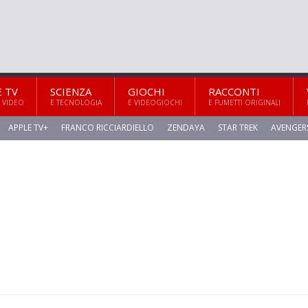
E TV
SCIENZA
GIOCHI
RACCONTI
 VIDEO
E TECNOLOGIA
E VIDEOGIOCHI
E FUMETTI ORIGINALI
APPLE TV+
FRANCO RICCIARDIELLO
ZENDAYA
STAR TREK
AVENGER