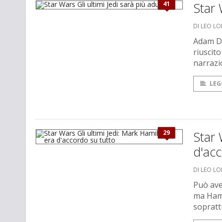
41
Star 
DI LEO L
Adam Dri
riuscito
narrazi
LEG
29
Star 
d'acc
DI LEO L
Può ave
ma Hami
sopratt