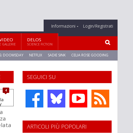
Informazioni
Login/Registrati
VIDEO
DELOS
E GALLERIE
SCIENCE FICTION
S: DOOMSDAY
NETFLIX
SADIE SINK
CELIA ROSE GOODING
E
SEGUICI SU
4
a
za
elata
ARTICOLI PIÙ POPOLARI