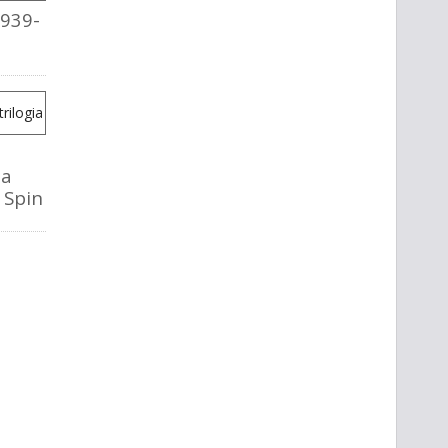
1939-
la
o Spin