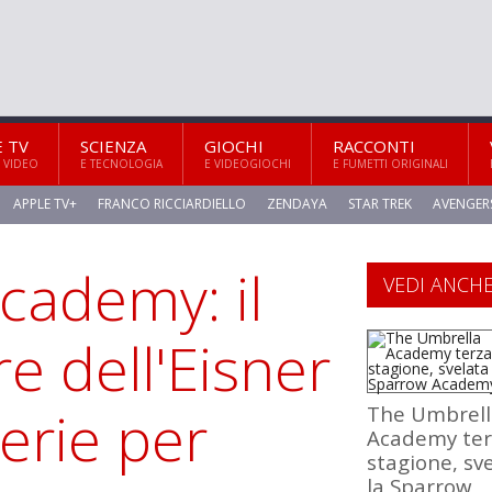
E TV
SCIENZA
GIOCHI
RACCONTI
 VIDEO
E TECNOLOGIA
E VIDEOGIOCHI
E FUMETTI ORIGINALI
APPLE TV+
FRANCO RICCIARDIELLO
ZENDAYA
STAR TREK
AVENGER
cademy: il
VEDI ANCH
e dell'Eisner
erie per
The Umbrell
Academy ter
stagione, sv
la Sparrow