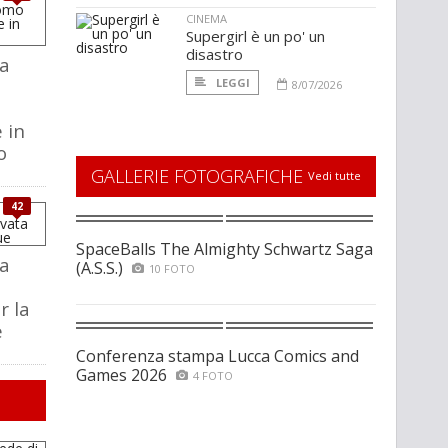
CINEMA
Supergirl è un po' un
disastro
a
LEGGI
8/07/2026
 in
o
GALLERIE FOTOGRAFICHE
Vedi tutte
42
SpaceBalls The Almighty Schwartz Saga
a
(A.S.S.)
10 FOTO
r la
e
Conferenza stampa Lucca Comics and
Games 2026
4 FOTO