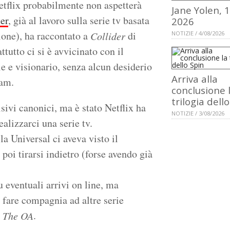
etflix probabilmente non aspetterà
Jane Yolen, 
er
, già al lavoro sulla serie tv basata
2026
ione), ha raccontato a
di
Collider
NOTIZIE / 4/08/2026
attutto ci si è avvicinato con il
le e visionario, senza alcun desiderio
Arriva alla
eam.
conclusione 
trilogia dell
visivi canonici, ma è stato Netflix ha
NOTIZIE / 3/08/2026
ealizzarci una serie tv.
la Universal ci aveva visto il
poi tirarsi indietro (forse avendo già
 eventuali arrivi on line, ma
fare compagnia ad altre serie
e
.
The OA