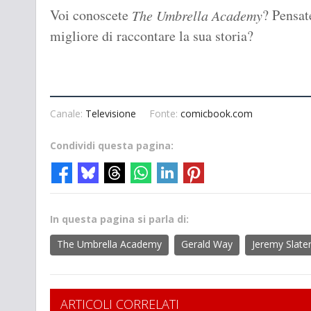
Voi conoscete
? Pensat
The Umbrella Academy
migliore di raccontare la sua storia?
Canale:
Televisione
Fonte:
comicbook.com
Condividi questa pagina:
In questa pagina si parla di:
The Umbrella Academy
Gerald Way
Jeremy Slate
ARTICOLI CORRELATI