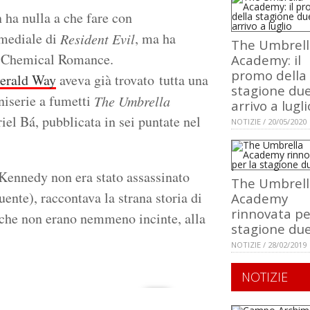
 ha nulla a che fare con
imediale di
, ma ha
Resident Evil
The Umbrell
y Chemical Romance.
Academy: il
promo della
erald Way
aveva già trovato tutta una
stagione due
niserie a fumetti
The Umbrella
arrivo a lugli
iel Bá, pubblicata in sei puntate nel
NOTIZIE / 20/05/2020
Kennedy non era stato assassinato
The Umbrell
ente), raccontava la strana storia di
Academy
rinnovata pe
e che non erano nemmeno incinte, alla
stagione du
NOTIZIE / 28/02/2019
NOTIZIE