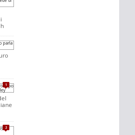
i
ch
uro
1
del
liane
2