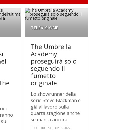
TELEVISIONE
The Umbrella
si
Academy
nel
proseguirà solo
seguendo il
fumetto
 The
originale
Lo showrunner della
serie Steve Blackman è
già al lavoro sulla
sodi
quarta stagione anche
veranno
se manca ancora...
 su
LEO LORUSSO, 30/06/2022