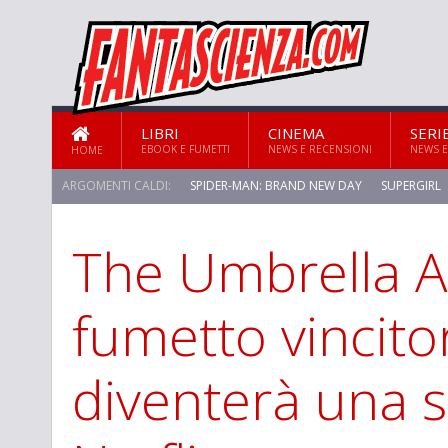
LIBRI
CINEMA
SERI
EBOOK E FUMETTI
NEWS E RECENSIONI
NEWS E
HOME
ARGOMENTI CALDI:
SPIDER-MAN: BRAND NEW DAY
SUPERGIRL
The Umbrella A
fumetto vincitor
diventerà una s