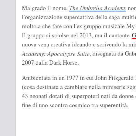
Riusciranno i nostri ex eroi a salvare il mondo?
Malgrado il nome,
The Umbrella Academy
non
l'organizzazione supercattiva della saga mult
molto a che fare con l'ex gruppo musicale M
Il gruppo si sciolse nel 2013, ma il cantante
G
nuova vena creativa ideando e scrivendo la mi
, disegnata da Gabr
Academy: Apocalypse Suite
2007 dalla Dark Horse.
Ambientata in un 1977 in cui John Fitzgerald 
(cosa destinata a cambiare nella miniserie segu
43 neonati dotati di superpoteri nati da donn
fine di uno scontro cosmico tra superentità.