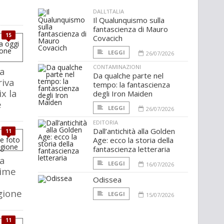
DALL'ITALIA
Il Qualunquismo sulla
fantascienza di Mauro
15
Covacich
LEGGI
26/07/2026
CONTAMINAZIONI
a
Da qualche parte nel
riva
tempo: la fantascienza
ix la
degli Iron Maiden
e
LEGGI
26/07/2026
EDITORIA
Dall’antichità alla Golden
11
Age: ecco la storia della
fantascienza letteraria
a
LEGGI
16/07/2026
rime
Odissea
gione
LEGGI
15/07/2026
11