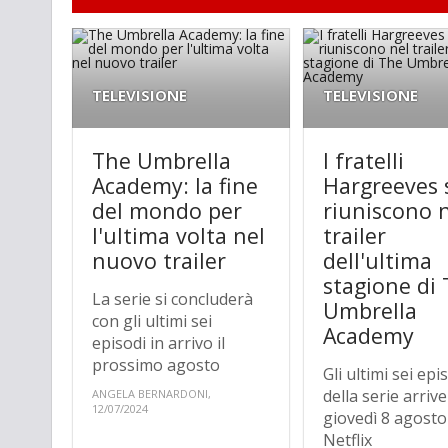
TELEVISIONE
TELEVISIONE
The Umbrella
I fratelli
Academy: la fine
Hargreeves 
del mondo per
riuniscono 
l'ultima volta nel
trailer
nuovo trailer
dell'ultima
stagione di
La serie si concluderà
Umbrella
con gli ultimi sei
Academy
episodi in arrivo il
prossimo agosto
Gli ultimi sei epi
della serie arri
ANGELA BERNARDONI,
12/07/2024
giovedì 8 agosto
Netflix