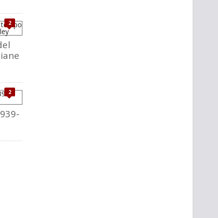
2
del
liane
2
1939-