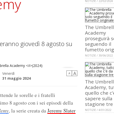
emy
NOTIZIE / 22/02/2024
The Umbrell
Academy
proseguirà s
riveranno giovedì 8 agosto su
seguendo il
fumetto orig
NOTIZIE / 30/06/2022
A
Venerdì
A
31 maggio 2024
The Umbrell
Academy, tu
2024)
quello che c'
tende le sorelle e i fratelli
sapere sulla
imo 8 agosto con i sei episodi della
stagione tre
demy
, la serie creata da
Jeremy Slater
NOTIZIE / 4/01/2022