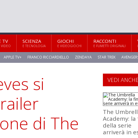
E TV
SCIENZA
GIOCHI
RACCONTI
 VIDEO
E TECNOLOGIA
E VIDEOGIOCHI
E FUMETTI ORIGINALI
APPLE TV+
FRANCO RICCIARDIELLO
ZENDAYA
STAR TREK
AVENGER
eves si
VEDI ANCH
railer
The Umbrell
ione di The
Academy: la 
della serie
arriverà in e