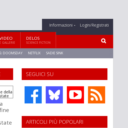
Informazioni
Login/Registrati
VIDEO
DELOS
E GALLERIE
SCIENCE FICTION
S: DOOMSDAY
NETFLIX
SADIE SINK
E
SEGUICI SU
a
fine
ARTICOLI PIÙ POPOLARI
state