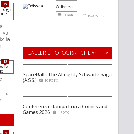
15
Odissea
LEGGI
15/07/2026
a
riva
ix la
e
GALLERIE FOTOGRAFICHE
Vedi tutte
42
SpaceBalls The Almighty Schwartz Saga
a
(A.S.S.)
10 FOTO
r la
e
Conferenza stampa Lucca Comics and
Games 2026
4 FOTO
3