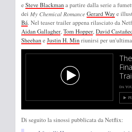
e
Steve Blackman
a partire dalla serie a fumet
dei
Gerard Way
e illus
My Chemical Romance
Bá
. Nel teaser trailer appena rilasciato da Ne
Aidan Gallagher
,
Tom Hopper
,
David Castañe
Sheehan
e
Justin H. Min
riunirsi per un'ultima
The
Fin
Trai
DA YO
P
Di seguito la sinossi pubblicata da Netflix: