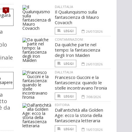
DALL'ITALIA
1
Il Qualunquismo sulla
fantascienza di Mauro
Covacich
a
LEGGI
26/07/2026
CONTAMINAZIONI
olo
Da qualche parte nel
tempo: la fantascienza
degli Iron Maiden
inale
LEGGI
26/07/2026
DALL'ITALIA
Francesco Guccini e la
fantascienza: quando le
stelle incontravano l’ironia
a
LEGGI
7/08/2026
tto
EDITORIA
è da
Dall’antichità alla Golden
Age: ecco la storia della
fantascienza letteraria
LEGGI
16/07/2026