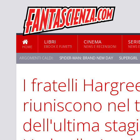
LIBRI
CINEMA
SERI
EBOOK E FUMETTI
NEWS E RECENSIONI
NEWS E
HOME
ARGOMENTI CALDI:
SPIDER-MAN: BRAND NEW DAY
SUPERGIRL
I fratelli Hargre
STAR TREK: STRANGE NEW WORLDS
riuniscono nel t
dell'ultima stag