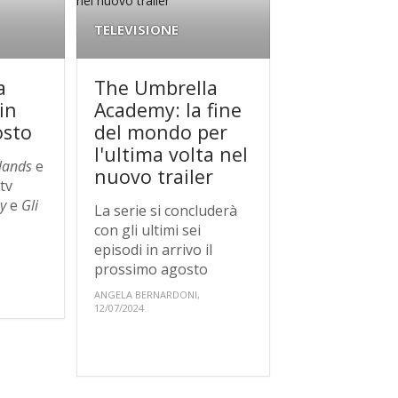
TELEVISIONE
a
The Umbrella
in
Academy: la fine
osto
del mondo per
l'ultima volta nel
lands
e
nuovo trailer
 tv
y
e
Gli
La serie si concluderà
con gli ultimi sei
episodi in arrivo il
prossimo agosto
ANGELA BERNARDONI,
12/07/2024