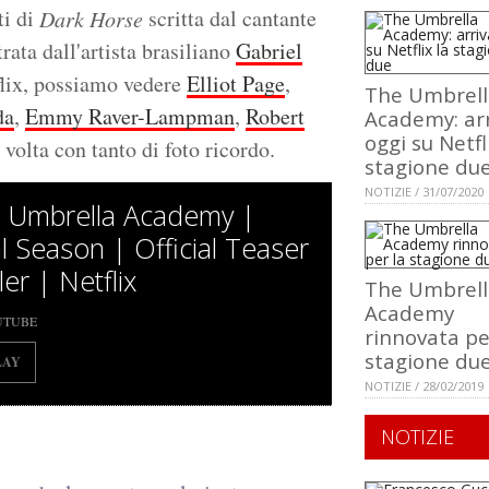
ti di
scritta dal cantante
Dark Horse
trata dall'artista brasiliano
Gabriel
tflix, possiamo vedere
Elliot Page
,
The Umbrell
da
,
Emmy Raver-Lampman
,
Robert
Academy: ar
oggi su Netfl
 volta con tanto di foto ricordo.
stagione du
NOTIZIE / 31/07/2020
 Umbrella Academy |
al Season | Official Teaser
ler | Netflix
The Umbrell
Academy
UTUBE
rinnovata pe
stagione du
LAY
NOTIZIE / 28/02/2019
NOTIZIE