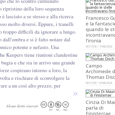
dopo che lo scontro culminato
 ripristino della loro sequenza
 è lasciato a se stesso e alla ricerca
Francesco Gu
e la fantasci
so molto diversi. Eppure, i tranelli
quando le st
 troppo difficili da ignorare a lungo.
incontravan
 dall'ombra e si è fatto notare dal
l’ironia
mico potente e nefasto. Una
NOTIZIE / 7/08/2026
he Keepers tiene riunioni clandestine
 bugia e che sia in arrivo una grande
Campo
orze cospirano intorno a loro, la
Archimede d
Thomas Dis
olta e rischiare di sconvolgere la
NOTIZIE / 6/08/2026
rare a un così alto prezzo, per
Cinzia Di Ma
Alcuni diritti riservati
parla di
Finisterrae