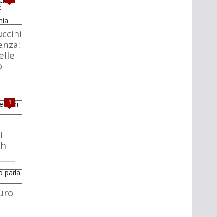
ccini
enza:
elle
o
1
i
ch
uro