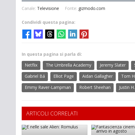
Canale:
Televisione
Fonte:
gizmodo.com
Condividi questa pagina:
In questa pagina si parla di:
Netflix
The Umbrella Academy
Jeremy Slater
Gabriel Bá
Elliot Page
Aidan Gallagher
Tom H
Emmy Raver-Lampman
Robert Sheehan
Justin H
ARTICOLI CORRELATI