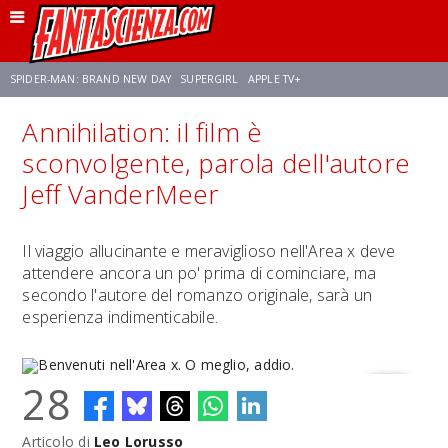
SPIDER-MAN: BRAND NEW DAY
SUPERGIRL
APPLE TV+
Annihilation: il film è
FRANCO RICCIARDIELLO
ZENDAYA
STAR TREK
AVENGERS: DOOMSDAY
sconvolgente, parola dell'autore
Jeff VanderMeer
NETFLIX
SADIE SINK
STAR TREK: STRANGE NEW WORLDS
Il viaggio allucinante e meraviglioso nell'Area x deve
attendere ancora un po' prima di cominciare, ma
secondo l'autore del romanzo originale, sarà un
esperienza indimenticabile.
28
Articolo di
Leo Lorusso