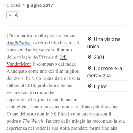
Benvenuti nell'Area x. O meglio, addio.
Giovedì
1 giugno 2017
A
A
C'è un motivo molto preciso per cui
Una visione
Annihilation
, ovvero il film basato sul
unica
romanzo
Annientamento
, il primo
della
trilogia dell'Area x
di
Jeff
2001
VanderMeer
, è scomparso dai radar.
L'orrore e la
Anticipato come uno dei film migliori
meraviglia
del 2017, ha visto la sua data di uscita
slittare al 2018, probabilmente per
Il plot
evitare scontri con saghe
supereroistiche, pirati e simili, anche
se in effetti, l'anno prossimo non sarà affatto più rilassante.
Come del resto non lo è il film: in una intervista con il
podcast
The Watch
, l'autore della trilogia ha raccontato la sua
esperienza nel veder la sua storia prendere forma fino alla