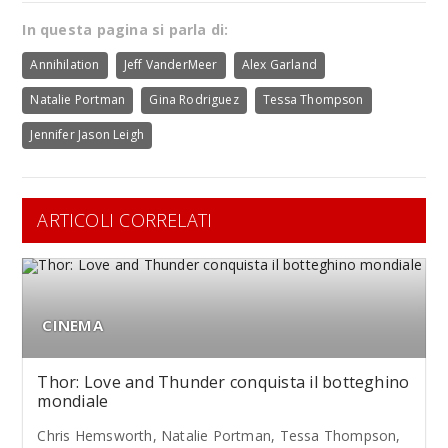
In questa pagina si parla di:
Annihilation
Jeff VanderMeer
Alex Garland
Natalie Portman
Gina Rodriguez
Tessa Thompson
Jennifer Jason Leigh
ARTICOLI CORRELATI
CINEMA
Thor: Love and Thunder conquista il botteghino
mondiale
Chris Hemsworth, Natalie Portman, Tessa Thompson,