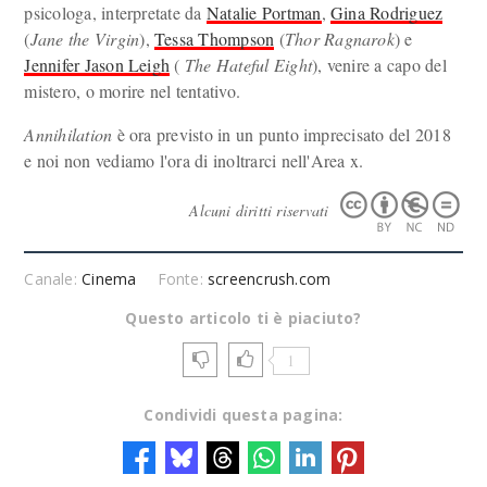
psicologa, interpretate da
Natalie Portman
,
Gina Rodriguez
(
Jane the Virgin
),
Tessa Thompson
(
Thor Ragnarok
) e
Jennifer Jason Leigh
(
The Hateful Eight
), venire a capo del
mistero, o morire nel tentativo.
Annihilation
è ora previsto in un punto imprecisato del 2018
e noi non vediamo l'ora di inoltrarci nell'Area x.
Alcuni diritti riservati
Canale:
Cinema
Fonte:
screencrush.com
Questo articolo ti è piaciuto?
1
Condividi questa pagina: