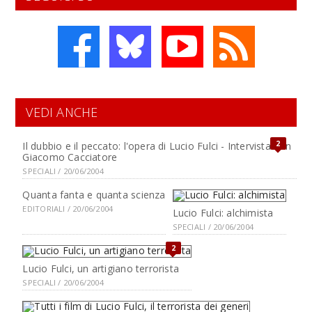
VEDI ANCHE
2
Il dubbio e il peccato: l'opera di Lucio Fulci - Intervista con
Giacomo Cacciatore
SPECIALI / 20/06/2004
Quanta fanta e quanta scienza
EDITORIALI / 20/06/2004
Lucio Fulci: alchimista
SPECIALI / 20/06/2004
2
Lucio Fulci, un artigiano terrorista
SPECIALI / 20/06/2004