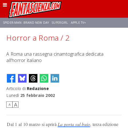
SPIDER-MAN: BRAND NEW DAY
SUPERGIRL
APPLE TV+
Horror a Roma / 2
FRANCO RICCIARDIELLO
ZENDAYA
AVENGERS: DOOMSDAY
STAR TREK
A Roma una rassegna cinamtografica dedicata
all'horror italiano
NETFLIX
SADIE SINK
STAR TREK: STRANGE NEW WORLDS
Articolo di
Redazione
Lunedì
25 febbraio 2002
A
A
Dal 1 al 10 marzo si aprirà
La porta sul buio
, terza edizione