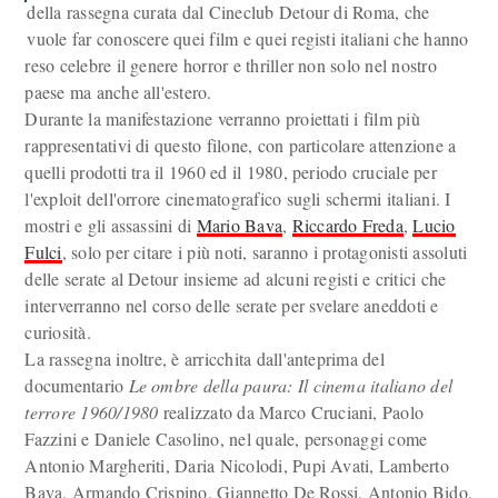
della rassegna curata dal Cineclub Detour di Roma, che
vuole far conoscere quei film e quei registi italiani che hanno
reso celebre il genere horror e thriller non solo nel nostro
paese ma anche all'estero.
Durante la manifestazione verranno proiettati i film più
rappresentativi di questo filone, con particolare attenzione a
quelli prodotti tra il 1960 ed il 1980, periodo cruciale per
l'exploit dell'orrore cinematografico sugli schermi italiani. I
mostri e gli assassini di
Mario Bava
,
Riccardo Freda
,
Lucio
Fulci
, solo per citare i più noti, saranno i protagonisti assoluti
delle serate al Detour insieme ad alcuni registi e critici che
interverranno nel corso delle serate per svelare aneddoti e
curiosità.
La rassegna inoltre, è arricchita dall'anteprima del
documentario
Le ombre della paura: Il cinema italiano del
terrore 1960/1980
realizzato da Marco Cruciani, Paolo
Fazzini e Daniele Casolino, nel quale, personaggi come
Antonio Margheriti, Daria Nicolodi, Pupi Avati, Lamberto
Bava, Armando Crispino, Giannetto De Rossi, Antonio Bido,