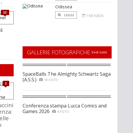
11
Odissea
33
LEGGI
15/07/2026
4
GALLERIE FOTOGRAFICHE
Vedi tutte
SpaceBalls The Almighty Schwartz Saga
(A.S.S.)
10 FOTO
3
ccini
Conferenza stampa Lucca Comics and
enza:
Games 2026
4 FOTO
elle
o