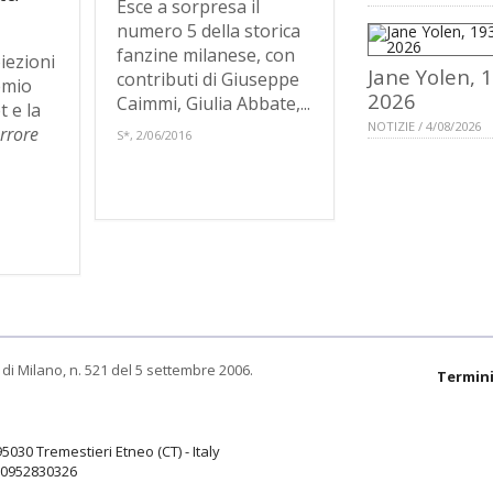
Esce a sorpresa il
numero 5 della storica
fanzine milanese, con
iezioni
Jane Yolen, 
contributi di Giuseppe
emio
2026
Caimmi, Giulia Abbate,...
t e la
NOTIZIE / 4/08/2026
rrore
S*, 2/06/2016
di Milano, n. 521 del 5 settembre 2006.
Termini
95030 Tremestieri Etneo (CT) - Italy
9.0952830326