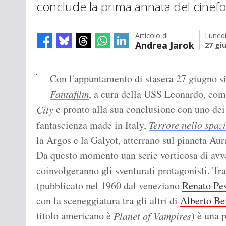
conclude la prima annata del cinef
Articolo di
Luned
Andrea Jarok
27 gi
Con l'appuntamento di stasera 27 giugno s
Fantafilm
, a cura della USS Leonardo, com
e pronto alla sua conclusione con uno dei 
City
fantascienza made in Italy,
Terrore nello spaz
la Argos e la Galyot, atterrano sul pianeta Au
Da questo momento uan serie vorticosa di avve
coinvolgeranno gli sventurati protagonisti. Tr
(pubblicato nel 1960 dal veneziano
Renato Pes
con la sceneggiatura tra gli altri di
Alberto Be
titolo americano è
) è una p
Planet of Vampires