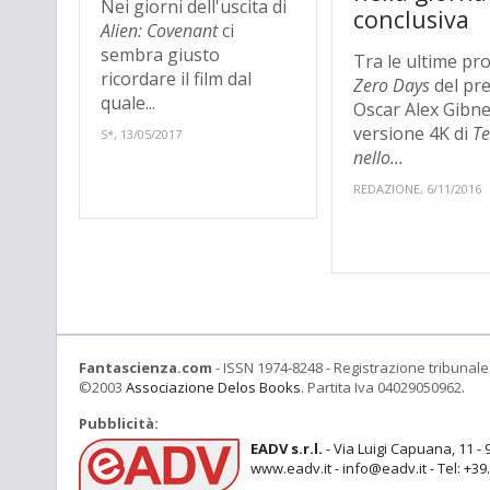
Nei giorni dell'uscita di
conclusiva
Alien: Covenant
ci
sembra giusto
Tra le ultime pro
ricordare il film dal
Zero Days
del pr
quale...
Oscar Alex Gibne
versione 4K di
Te
S*, 13/05/2017
nello...
REDAZIONE, 6/11/2016
Fantascienza.com
- ISSN 1974-8248 - Registrazione tribunale 
©2003
Associazione Delos Books
. Partita Iva 04029050962.
Pubblicità:
EADV s.r.l.
- Via Luigi Capuana, 11 - 
www.eadv.it - info@eadv.it - Tel: +3