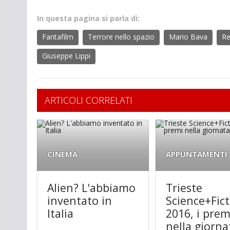
In questa pagina si parla di:
Fantafilm
Terrore nello spazio
Mario Bava
Re
Giuseppe Lippi
ARTICOLI CORRELATI
CINEMA
APPUNTAMENTI
Alien? L'abbiamo
Trieste
inventato in
Science+Fic
Italia
2016, i prem
nella giorna