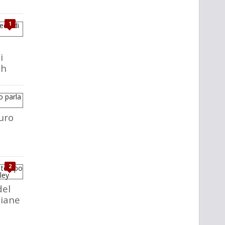
1
i
ch
uro
2
del
liane