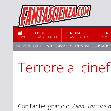
LIBRI
CINEMA
SERI
EBOOK E FUMETTI
NEWS E RECENSIONI
NEWS E
HOME
ARGOMENTI CALDI:
SPIDER-MAN: BRAND NEW DAY
SUPERGIRL
Terrore al cin
STAR TREK: STRANGE NEW WORLDS
Con l'antesignano di
Alien
,
Terrore n