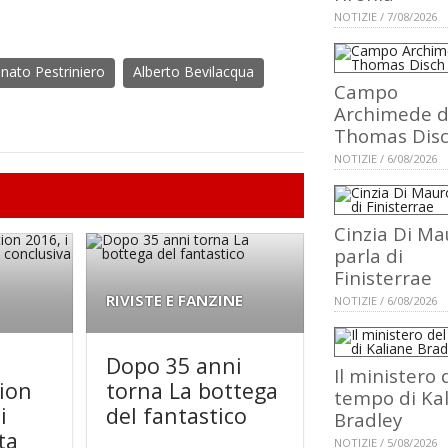
NOTIZIE / 7/08/2026
nato Pestriniero
Alberto Bevilacqua
Campo
Archimede d
Thomas Dis
NOTIZIE / 6/08/2026
Cinzia Di Ma
parla di
Finisterrae
RIVISTE E FANZINE
NOTIZIE / 6/08/2026
Dopo 35 anni
Il ministero 
tion
torna La bottega
tempo di Ka
i
del fantastico
Bradley
ta
NOTIZIE / 5/08/2026