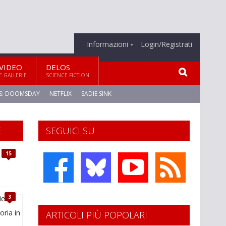
Informazioni
Login/Registrati
VIDEO
DELOS
E GALLERIE
SCIENCE FICTION
S: DOOMSDAY
NETFLIX
SADIE SINK
E
SEGUICI SU
15
3
ARTICOLI PIÙ POPOLARI