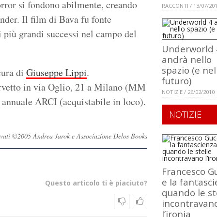
orror si fondono abilmente, creando
RACCONTI / 13/07/20
der. Il film di Bava fu fonte
i più grandi successi nel campo del
Underworld 
andrà nello
spazio (e nel
cura di
Giuseppe Lippi
.
futuro)
orvetto in via Oglio, 21 a Milano (MM
NOTIZIE / 26/02/2010
a annuale ARCI (acquistabile in loco).
NOTIZIE
iservati ©2005 Andrea Jarok e Associazione Delos Books
Francesco Gu
e la fantasci
Questo articolo ti è piaciuto?
quando le st
incontravan
l’ironia