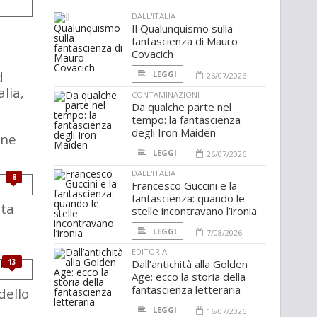
DALL'ITALIA
Il Qualunquismo sulla
fantascienza di Mauro
Covacich
d
LEGGI
26/07/2026
alia,
CONTAMINAZIONI
Da qualche parte nel
tempo: la fantascienza
degli Iron Maiden
one
LEGGI
26/07/2026
DALL'ITALIA
8
Francesco Guccini e la
fantascienza: quando le
lta
stelle incontravano l’ironia
LEGGI
7/08/2026
EDITORIA
13
Dall’antichità alla Golden
Age: ecco la storia della
fantascienza letteraria
dello
LEGGI
16/07/2026