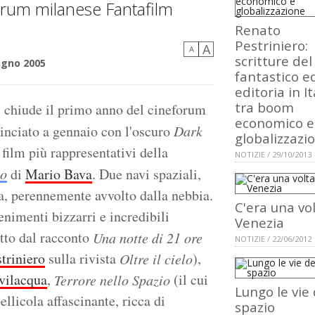
orum milanese Fantafilm
Renato
Pestriniero:
A
ì
A
scritture del
ugno 2005
fantastico e
editoria in It
tra boom
i chiude il primo anno del cineforum
economico e
inciato a gennaio con l'oscuro
Dark
globalizzazi
film più rappresentativi della
NOTIZIE / 29/10/2013
io
di
Mario Bava
. Due navi spaziali,
ra, perennemente avvolto dalla nebbia.
C'era una vo
nimenti bizzarri e incredibili
Venezia
atto dal racconto
Una notte di 21 ore
NOTIZIE / 22/06/2012
triniero
sulla rivista
),
Oltre il cielo
vilacqua
,
(il cui
Terrore nello Spazio
Lungo le vie 
ellicola affascinante, ricca di
spazio