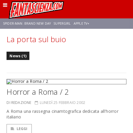
SPIDER-MAN: BRAND NEW DAY
SUPERGIRL
APPLE TV+
La porta sul buio
FRANCO RICCIARDIELLO
ZENDAYA
STAR TREK
AVENGERS: DOOMSDAY
News (1)
NETFLIX
SADIE SINK
STAR TREK: STRANGE NEW WORLDS
Horror a Roma / 2
DI REDAZIONE
LUNEDÌ 25 FEBBRAIO 2002
A Roma una rassegna cinamtografica dedicata all'horror
italiano
LEGGI