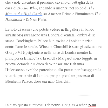
che vuole diventare il prossimo cavallo di battaglia della
casa di
Doctor Who
, andando a inserirsi nel solco di
The
Man in the High Castle
su Amazon Prime e l'imminente
The
Handmaid's Tale
su Hulu.
Le foto di scena (che potete vedere nella gallery in fondo
all'articolo) ritraggono una Londra diventata l'ombra di sé
stessa: Buckingham Palace è in rovina e i soldati nazisti
controllano le strade. Winston Churchill è stato giustiziato, re
Giorgo VI è prigioniero nella torre di Londra mentre la
principessa Elisabetta e la sorella Margaret sono fuggite in
Nuova Zelanda e il duca di Windsor alle Bahamas.
Hitler stesso avrebbe partecipato alla parata per festeggiare la
vittoria per le vie di Londra per poi prendere possesso di
Blenheim Palace, dove era nato Churchill.
In tutto questo si muove il detective Douglas Archer (
Sam