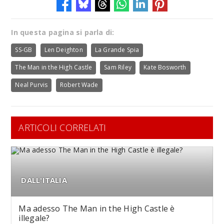
In questa pagina si parla di:
SS-GB
Len Deighton
La Grande Spia
The Man in the High Castle
Sam Riley
Kate Bosworth
Neal Purvis
Robert Wade
ARTICOLI CORRELATI
DALL'ITALIA
Ma adesso The Man in the High Castle è
illegale?