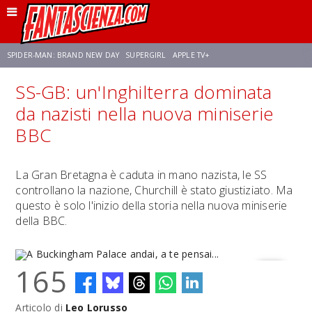
SPIDER-MAN: BRAND NEW DAY
SUPERGIRL
APPLE TV+
SS-GB: un'Inghilterra dominata
FRANCO RICCIARDIELLO
ZENDAYA
STAR TREK
AVENGERS: DOOMSDAY
da nazisti nella nuova miniserie
BBC
NETFLIX
SADIE SINK
STAR TREK: STRANGE NEW WORLDS
La Gran Bretagna è caduta in mano nazista, le SS
controllano la nazione, Churchill è stato giustiziato. Ma
questo è solo l'inizio della storia nella nuova miniserie
della BBC.
165
Articolo di
Leo Lorusso