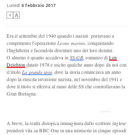
A Buckingham Palace andai, a te pensai...
Lunedì
6 febbraio 2017
A
A
Era il settembre del 1940 quando i nazisti portavano a
compimento l'operazione
Leone marino
, conquistando
l'Inghilterra e facendola diventare uno dei loro domini.
O almeno è quanto accadeva in
SS-GB
, romanzo di
Len
Deighton
datato 1978 e uscito qualche anno dopo da noi con
il titolo
La grande spia
, dove la storia cominciava un anno
dopo la riuscita invasione nazista, nel novembre del 1941 e
dove il titolo si riferiva al ramo delle SS che controllavano la
Gran Bretagna.
A breve, la realtà distopica immaginata dallo scrittore inglese
prenderà vita su BBC One in una miniserie in cinque episodi