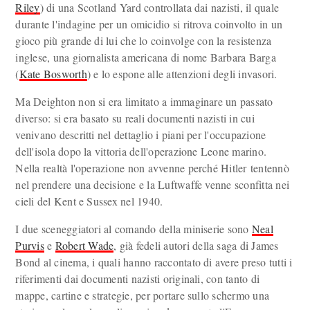
Riley
) di una Scotland Yard controllata dai nazisti, il quale
durante l'indagine per un omicidio si ritrova coinvolto in un
gioco più grande di lui che lo coinvolge con la resistenza
inglese, una giornalista americana di nome Barbara Barga
(
Kate Bosworth
) e lo espone alle attenzioni degli invasori.
Ma Deighton non si era limitato a immaginare un passato
diverso: si era basato su reali documenti nazisti in cui
venivano descritti nel dettaglio i piani per l'occupazione
dell'isola dopo la vittoria dell'operazione Leone marino.
Nella realtà l'operazione non avvenne perché Hitler tentennò
nel prendere una decisione e la Luftwaffe venne sconfitta nei
cieli del Kent e Sussex nel 1940.
I due sceneggiatori al comando della miniserie sono
Neal
Purvis
e
Robert Wade
, già fedeli autori della saga di James
Bond al cinema, i quali hanno raccontato di avere preso tutti i
riferimenti dai documenti nazisti originali, con tanto di
mappe, cartine e strategie, per portare sullo schermo una