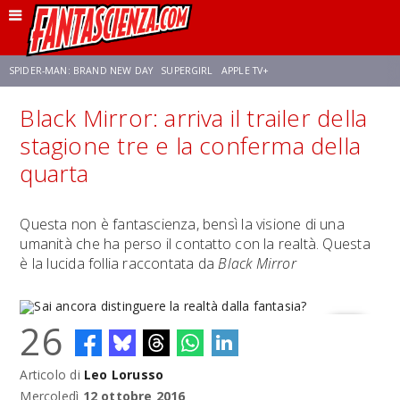
SPIDER-MAN: BRAND NEW DAY
SUPERGIRL
APPLE TV+
Black Mirror: arriva il trailer della
FRANCO RICCIARDIELLO
ZENDAYA
STAR TREK
AVENGERS: DOOMSDAY
stagione tre e la conferma della
quarta
NETFLIX
SADIE SINK
STAR TREK: STRANGE NEW WORLDS
Questa non è fantascienza, bensì la visione di una
umanità che ha perso il contatto con la realtà. Questa
è la lucida follia raccontata da
Black Mirror
26
Articolo di
Leo Lorusso
Sai ancora distinguere la realtà dalla fantasia?
Mercoledì
12 ottobre 2016