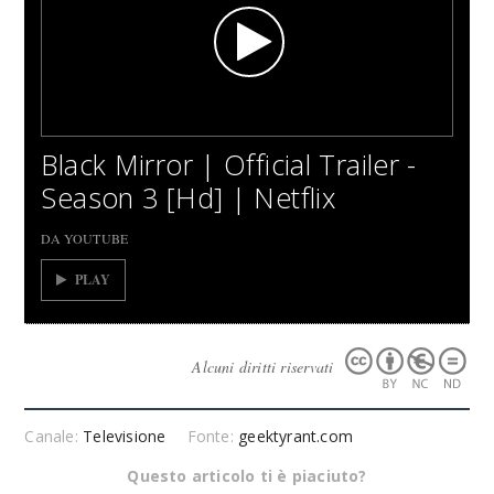
Black Mirror | Official Trailer -
Season 3 [Hd] | Netflix
DA YOUTUBE
PLAY
Alcuni diritti riservati
Canale:
Televisione
Fonte:
geektyrant.com
Questo articolo ti è piaciuto?