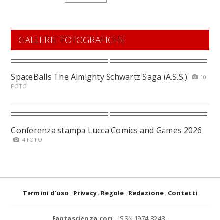
GALLERIE FOTOGRAFICHE
SpaceBalls The Almighty Schwartz Saga (A.S.S.)
10
FOTO
Conferenza stampa Lucca Comics and Games 2026
4 FOTO
Termini d'uso
Privacy
Regole
Redazione
Contatti
Fantascienza.com
- ISSN 1974-8248 -