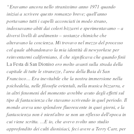
“Eravamo ancora nello stranissimo anno 1971 quando
iniziai a scrivere questo romanzo breve; quell'anno
portavamo tutti i capelli acconciati in modo strano,
indossavamo abiti dai colori bizzarri e sperimentavamo – a
diversi livelli di ardimento – sostanze chimiche che
alteravano la coscienza. Mi trovavo nel mezzo del processo
col quale abbandonavo la mia identità di newyorkese per
reinventarmi californiano, il che significava che quando finii
La Festa di San Dioniso
ero molto avanti sulla strada della
capitale di tutt
e
l
e
stranezz
e
, l'area della Baia di San
Francisco… Era inevitabile che la nostra immersione nella
psichedelia, nelle filosofie orientali, nella musica bizzarra, e
in altri fenomeni del momento avrebbe avuto degli effetti sul
tipo di fantascienza che stavamo scrivendo in quel periodo. Il
mondo aveva uno splendore fluorescente in quei giorni, e la
fantascienza non è nient'altro se non un riflesso dell'epoca in
cui viene scritta. …E io, che avevo svolto uno studio
approfondito dei culti dionisiaci, feci avere a Terry Carr, per