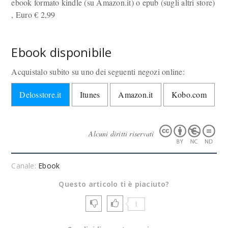
ebook formato kindle (su Amazon.it) o epub (sugli altri store)
, Euro
€
2,99
Ebook disponibile
Acquistalo subito su uno dei seguenti negozi online:
Delosstore.it
Itunes
Amazon.it
Kobo.com
Alcuni diritti riservati
Canale:
Ebook
Questo articolo ti è piaciuto?
1