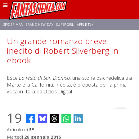
SPIDER-MAN: BRAND NEW DAY
SUPERGIRL
APPLE TV+
Un grande romanzo breve
FRANCO RICCIARDIELLO
ZENDAYA
STAR TREK
AVENGERS: DOOMSDAY
inedito di Robert Silverberg in
ebook
NETFLIX
SADIE SINK
STAR TREK: STRANGE NEW WORLDS
Esce
La festa di San Dioniso
, una storia psichedelica tra
Marte e la California. Inedita, è proposta per la prima
volta in Italia da Delos Digital
19
Articolo di
S*
Martedì
26 gennaio 2016