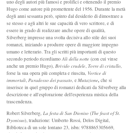
uno degli autori più famosi e prolifici e ottenendo il premio
Hugo come autore più promettente del 1956. Durante la metà
degli anni sessanta però, spinto dal desiderio di dimostrare a
se stesso e agli altri le sue capacità di vero scrittore, e di
essere in grado di realizzare anche opere di qualità,
Silverberg impresse una svolta decisiva allo stile dei suoi
romanzi, iniziando a produrre opere di maggiore impegno
umano e letterario. Tra gli scritti più importanti di questo
secondo periodo ricordiamo
Ali della notte
(con cui vinse
anche un premio Hugo),
Brivido crudele
,
Torre di cristallo
,
forse la sua opera più completa e riuscita,
Vertice di
,
immortali
,
Paradosso dei passato
, e
Mutazione
che si
inserisce in quel gruppo di romanzi dedicati da Silverberg alla
descrizione e all'esplorazione dell'esperienza mistica della
trascendenza.
Robert Silverberg,
La festa di San Dioniso
(
The feast of St.
Dyonisus
), traduzione: Umberto Rossi, Delos Digital,
Biblioteca di un sole lontano 23, isbn: 9788865305669,