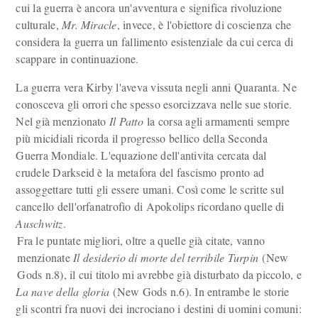
cui la guerra è ancora un'avventura e significa rivoluzione
culturale,
Mr. Miracle
, invece, è l'obiettore di coscienza che
considera la guerra un fallimento esistenziale da cui cerca di
scappare in continuazione.
La guerra vera Kirby l'aveva vissuta negli anni Quaranta. Ne
conosceva gli orrori che spesso esorcizzava nelle sue storie.
Nel già menzionato
Il Patto
la corsa agli armamenti sempre
più micidiali ricorda il progresso bellico della Seconda
Guerra Mondiale. L'equazione dell'antivita cercata dal
crudele Darkseid è la metafora del fascismo pronto ad
assoggettare tutti gli essere umani. Così come le scritte sul
cancello dell'orfanatrofio di Apokolips ricordano quelle di
Auschwitz
.
Fra le puntate migliori, oltre a quelle già citate, vanno
menzionate
Il desiderio di morte del terribile Turpin
(New
Gods n.8), il cui titolo mi avrebbe già disturbato da piccolo, e
La nave della gloria
(New Gods n.6). In entrambe le storie
gli scontri fra nuovi dei incrociano i destini di uomini comuni: