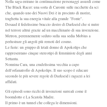
Nella saga entrano in continuazione personaggi assurdi come
The Black Racer: una sorta di Caronte sulle racchette da sci
che, quando uno dei Nuovi Dei è in procinto di morire,
traghetta la sua energia vitale alla grande "Fonte".
Desaad il fedelissimo braccio destro di Darkseid che si nutre
nel terrore altrui grazie ad un macchinario di sua invenzione.
Metron, perennemente seduto sulla sua sedia Mobius a
perlustrare gli angoli più remoti del cosmo.
Le furie: un gruppo di letali donne di Apokolips che
rappresentano cinque stereotipi di femministe degli anni
Settanta.
Nonnina Cara, una crudelissima vecchia a capo
dell'orfanatrofio di Apokolips. Il suo scopo è educare
secondo le più severe regole di Darkseid i ragazzi a lei
affidati.
Gli episodi sono ricchi di invenzioni surreali come il
boomdotto e La Scatola Madre.
Il primo è un tunnel che collega le dimensioni.