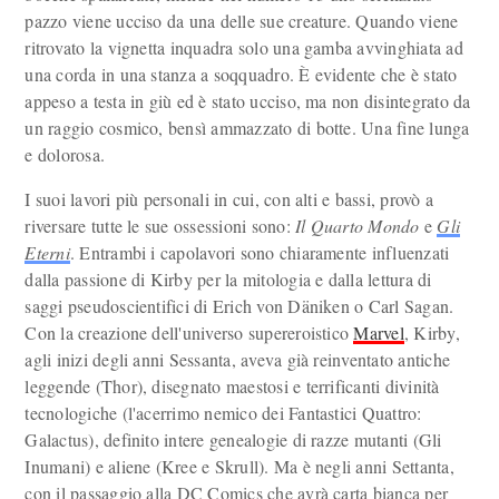
pazzo viene ucciso da una delle sue creature. Quando viene
ritrovato la vignetta inquadra solo una gamba avvinghiata ad
una corda in una stanza a soqquadro. È evidente che è stato
appeso a testa in giù ed è stato ucciso, ma non disintegrato da
un raggio cosmico, bensì ammazzato di botte. Una fine lunga
e dolorosa.
I suoi lavori più personali in cui, con alti e bassi, provò a
riversare tutte le sue ossessioni sono:
Il Quarto Mondo
e
Gli
Eterni
. Entrambi i capolavori sono chiaramente influenzati
dalla passione di Kirby per la mitologia e dalla lettura di
saggi pseudoscientifici di Erich von Däniken o Carl Sagan.
Con la creazione dell'universo supereroistico
Marvel
, Kirby,
agli inizi degli anni Sessanta, aveva già reinventato antiche
leggende (Thor), disegnato maestosi e terrificanti divinità
tecnologiche (l'acerrimo nemico dei Fantastici Quattro:
Galactus), definito intere genealogie di razze mutanti (Gli
Inumani) e aliene (Kree e Skrull). Ma è negli anni Settanta,
con il passaggio alla DC Comics che avrà carta bianca per