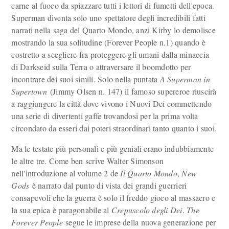
carne al fuoco da spiazzare tutti i lettori di fumetti dell'epoca.
Superman diventa solo uno spettatore degli incredibili fatti
narrati nella saga del Quarto Mondo, anzi Kirby lo demolisce
mostrando la sua solitudine (Forever People n.1) quando è
costretto a scegliere fra proteggere gli umani dalla minaccia
di Darkseid sulla Terra o attraversare il boomdotto per
incontrare dei suoi simili. Solo nella puntata
A Superman in
Supertown
(Jimmy Olsen n. 147) il famoso supereroe riuscirà
a raggiungere la città dove vivono i Nuovi Dei commettendo
una serie di divertenti gaffe trovandosi per la prima volta
circondato da esseri dai poteri straordinari tanto quanto i suoi.
Ma le testate più personali e più geniali erano indubbiamente
le altre tre. Come ben scrive Walter Simonson
nell'introduzione al volume 2 de
Il Quarto Mondo
,
New
Gods
è narrato dal punto di vista dei grandi guerrieri
consapevoli che la guerra è solo il freddo gioco al massacro e
la sua epica è paragonabile al
Crepuscolo degli Dei
.
The
Forever People
segue le imprese della nuova generazione per