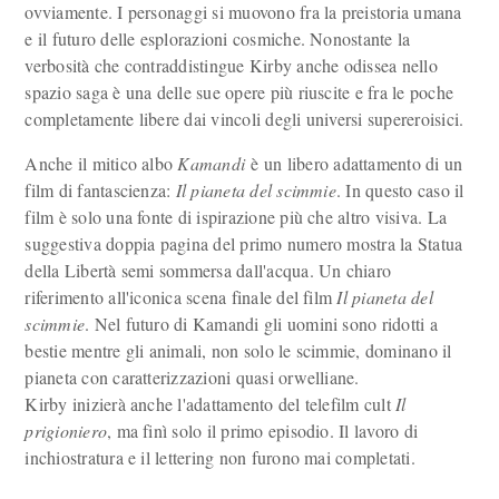
ovviamente. I personaggi si muovono fra la preistoria umana
e il futuro delle esplorazioni cosmiche. Nonostante la
verbosità che contraddistingue Kirby anche odissea nello
spazio saga è una delle sue opere più riuscite e fra le poche
completamente libere dai vincoli degli universi supereroisici.
Anche il mitico albo
Kamandi
è un libero adattamento di un
film di fantascienza:
Il pianeta del scimmie
. In questo caso il
film è solo una fonte di ispirazione più che altro visiva. La
suggestiva doppia pagina del primo numero mostra la Statua
della Libertà semi sommersa dall'acqua. Un chiaro
riferimento all'iconica scena finale del film
Il pianeta del
scimmie
. Nel futuro di Kamandi gli uomini sono ridotti a
bestie mentre gli animali, non solo le scimmie, dominano il
pianeta con caratterizzazioni quasi orwelliane.
Kirby inizierà anche l'adattamento del telefilm cult
Il
prigioniero
, ma finì solo il primo episodio. Il lavoro di
inchiostratura e il lettering non furono mai completati.