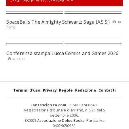
GALLERIE FOTOGRAFICHE
SpaceBalls The Almighty Schwartz Saga (A.S.S.)
10
FOTO
Conferenza stampa Lucca Comics and Games 2026
4 FOTO
Termini d'uso
Privacy
Regole
Redazione
Contatti
Fantascienza.com
- ISSN 1974-8248 -
Registrazione tribunale di Milano, n. 521 del 5
settembre 2006.
©2003
Associazione Delos Books
. Partita Iva
04029050962.