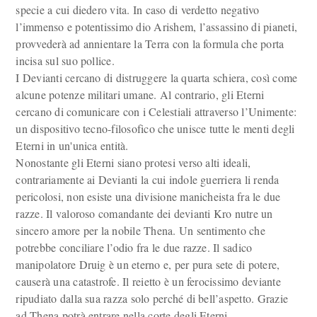
specie a cui diedero vita. In caso di verdetto negativo
l’immenso e potentissimo dio Arishem, l’assassino di pianeti,
provvederà ad annientare la Terra con la formula che porta
incisa sul suo pollice.
I Devianti cercano di distruggere la quarta schiera, così come
alcune potenze militari umane. Al contrario, gli Eterni
cercano di comunicare con i Celestiali attraverso l’Unimente:
un dispositivo tecno-filosofico che unisce tutte le menti degli
Eterni in un'unica entità.
Nonostante gli Eterni siano protesi verso alti ideali,
contrariamente ai Devianti la cui indole guerriera li renda
pericolosi, non esiste una divisione manicheista fra le due
razze. Il valoroso comandante dei devianti Kro nutre un
sincero amore per la nobile Thena. Un sentimento che
potrebbe conciliare l’odio fra le due razze. Il sadico
manipolatore Druig è un eterno e, per pura sete di potere,
causerà una catastrofe. Il reietto è un ferocissimo deviante
ripudiato dalla sua razza solo perché di bell’aspetto. Grazie
ad Thena potrà entrare nella corte degli Eterni.