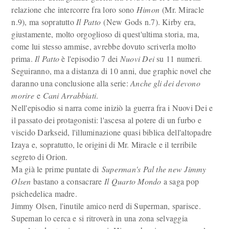
relazione che intercorre fra loro sono
Himon
(Mr. Miracle
n.9), ma sopratutto
Il Patto
(New Gods n.7). Kirby era,
giustamente, molto orgoglioso di quest'ultima storia, ma,
come lui stesso ammise, avrebbe dovuto scriverla molto
prima.
Il Patto
è l'episodio 7 dei
Nuovi Dei
su 11 numeri.
Seguiranno, ma a distanza di 10 anni, due graphic novel che
daranno una conclusione alla serie:
Anche gli dei devono
morire
e
Cani Arrabbiati
.
Nell'episodio si narra come iniziò la guerra fra i Nuovi Dei e
il passato dei protagonisti: l'ascesa al potere di un furbo e
viscido Darkseid, l'illuminazione quasi biblica dell'altopadre
Izaya e, sopratutto, le origini di Mr. Miracle e il terribile
segreto di Orion.
Ma già le prime puntate di
Superman's Pal the new Jimmy
Olsen
bastano a consacrare
Il Quarto Mondo
a saga pop
psichedelica madre.
Jimmy Olsen, l'inutile amico nerd di Superman, sparisce.
Supeman lo cerca e si ritroverà in una zona selvaggia