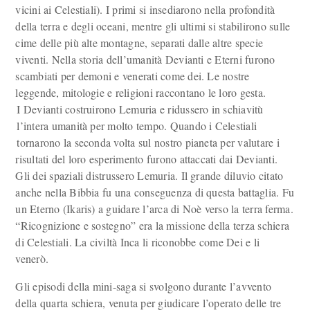
vicini ai Celestiali). I primi si insediarono nella profondità
della terra e degli oceani, mentre gli ultimi si stabilirono sulle
cime delle più alte montagne, separati dalle altre specie
viventi. Nella storia dell’umanità Devianti e Eterni furono
scambiati per demoni e venerati come dei. Le nostre
leggende, mitologie e religioni raccontano le loro gesta.
I Devianti costruirono Lemuria e ridussero in schiavitù
l’intera umanità per molto tempo. Quando i Celestiali
tornarono la seconda volta sul nostro pianeta per valutare i
risultati del loro esperimento furono attaccati dai Devianti.
Gli dei spaziali distrussero Lemuria. Il grande diluvio citato
anche nella Bibbia fu una conseguenza di questa battaglia. Fu
un Eterno (Ikaris) a guidare l’arca di Noè verso la terra ferma.
“Ricognizione e sostegno” era la missione della terza schiera
di Celestiali. La civiltà Inca li riconobbe come Dei e li
venerò.
Gli episodi della mini-saga si svolgono durante l’avvento
della quarta schiera, venuta per giudicare l’operato delle tre