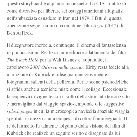
questo storyboard è alquanto inconsueto. La CIA lo utilizzò
come diversivo per liberare sei ostaggi americani rifugiatisi
nell'ambasciata canadese in Iran nel 1979. I fatti di questa
operazione segreta sono raccontati nel film
Argo
(2012) di
Ben Affleck.
Il disegnatore incrocia, comunque, il cinema di fantascienza
in più occasioni. Realizza un mediocre adattamento del film
The Black Hole
per la Walt Disney e, sopratutto, il
capolavoro
2001 Odissea nello spazio
. Kirby resta fedele alla
narrazione di Kubrick e ridisegna minuziosamente i
fotogrammi salienti della pellicola. Per le scene psichedeliche
si affida anche a tecniche miste come il collage. Eccezionale
la sequenza di vignette con il volto dell'astronauta terrorizzato
e meravigliato dal viaggio spazio-temporale o le suggestive
splash pages
in cui la microscopica navicella spaziale viaggia
sperduta in mezzo a una tempesta di colori fiammeggianti. Il
re del fumetto fu talmente folgorato dalla visione del film di
Kubrick che realizzò un seguito scritto e disegnato da lui