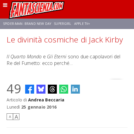
SPIDER-MAN: BRAND NEW DAY
SUPERGIRL
APPLE TV+
Le divinità cosmiche di Jack Kirby
FRANCO RICCIARDIELLO
ZENDAYA
STAR TREK
AVENGERS: DOOMSDAY
Il Quarto Mondo
e
Gli Eterni
sono due capolavori del
Re del Fumetto: ecco perché…
NETFLIX
SADIE SINK
CELIA ROSE GOODING
49
Articolo di
Andrea Beccaria
Lunedì
25 gennaio 2016
A
A