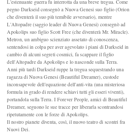
L'estenuante guerra fu interrotta da una breve tregua. Come
pegno Darkseid consegnò a Nuova Genesi suo figlio (Orion
che diventerà il suo più temibile avversario), mentre
L'Altopadre (saggio leader di Nuova Genesi) consegnò ad
Apokolips suo figlio Scott Free (che diventerà Mr. Miracle).
Metron, un ambiguo scienziato assetato di conoscenza,
sentendosi in colpa per aver agevolato i piani di Darkseid in
cambio di alcuni segreti cosmici, fa scappare il figlio
dell'Altopadre da Apokolips e lo nasconde sulla Terra.
Anni più tardi Darkseid ruppe la tregua sequestrando una
ragazza di Nuova Genesi (Beautiful Dreamer), custode
inconsapevole dell'equazione dell'anti-vita (una misteriosa
formula in grado di rendere schiavi tutti gli esseri viventi),
portandola sulla Terra. I Forever People, amici di Beautiful
Dreamer, seguono le sue tracce per liberarla scontrandosi
ripetutamente con le forze di Apokolips.
Il nostro pianete diventa, così, il nuovo teatro di scontri fra
Nuovi Dei.