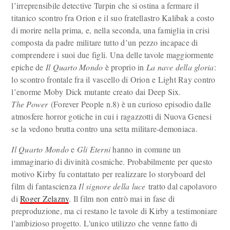
l’irreprensibile detective Turpin che si ostina a fermare il
titanico scontro fra Orion e il suo fratellastro Kalibak a costo
di morire nella prima, e, nella seconda, una famiglia in crisi
composta da padre militare tutto d’un pezzo incapace di
comprendere i suoi due figli. Una delle tavole maggiormente
epiche de
Il Quarto Mondo
è proprio in
La nave della gloria
:
lo scontro frontale fra il vascello di Orion e Light Ray contro
l’enorme Moby Dick mutante creato dai Deep Six.
The Power
(Forever People n.8) è un curioso episodio dalle
atmosfere horror gotiche in cui i ragazzotti di Nuova Genesi
se la vedono brutta contro una setta militare-demoniaca.
Il Quarto Mondo
e
Gli Eterni
hanno in comune un
immaginario di divinità cosmiche. Probabilmente per questo
motivo Kirby fu contattato per realizzare lo storyboard del
film di fantascienza
Il signore della luce
tratto dal capolavoro
di
Roger Zelazny
. Il film non entrò mai in fase di
preproduzione, ma ci restano le tavole di Kirby a testimoniare
l'ambizioso progetto. L'unico utilizzo che venne fatto di