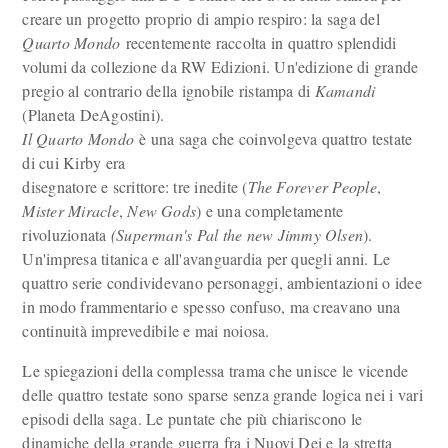
creare un progetto proprio di ampio respiro: la saga del
Quarto Mondo
recentemente raccolta in quattro splendidi
volumi da collezione da RW Edizioni. Un'edizione di grande
pregio al contrario della ignobile ristampa di
Kamandi
(Planeta DeAgostini).
Il Quarto Mondo
è una saga che coinvolgeva quattro testate
di cui Kirby era
disegnatore e scrittore: tre inedite (
The Forever People
,
Mister Miracle
,
New Gods
) e una completamente
rivoluzionata
(Superman's Pal the new Jimmy Olsen
).
Un'impresa titanica e all'avanguardia per quegli anni. Le
quattro serie condividevano personaggi, ambientazioni o idee
in modo frammentario e spesso confuso, ma creavano una
continuità imprevedibile e mai noiosa.
Le spiegazioni della complessa trama che unisce le vicende
delle quattro testate sono sparse senza grande logica nei i vari
episodi della saga. Le puntate che più chiariscono le
dinamiche della grande guerra fra i Nuovi Dei e la stretta