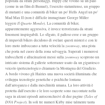
popolata da strani personaggi. Hippy che vivono su un palo
(come in un film di Bunuel), l'esercito statunitense, un gruppo
di mutanti e una comunità di biker un po' Hells Angel un po'
Mad Max II (non è difficile immaginare George Miller
leggere
Il Quarto Mondo
). La comunità di biker,
apparentemente aggressiva, è invece terrorizzata da strani
fenomeni inspiegabili. Lo sfigato, il palloso eroe e un gruppo
di impavidi bikers decidono di svelare questi misteri e con le
loro moto imboccano a tutta velocità la
zoomway
, una pista
che porta nel cuore della zona selvaggia. Superati i numerosi
trabocchetti e allucinazioni messi sulla
zoomway
scoprono un
intricato sistema di gallerie sotterranee usato da un gigantesco
veicolo ipertecnologico chiamato la Montagna del Giudizio.
A bordo vivono gli Hairies una nuova società illuminata che
sviluppa tecnologie genetiche e psichiche lontana
dall'arroganza e dalla meschinità umana. La loro attività è
protetta dall'esercito e le loro scoperte sono raccontate nella
saga in alcuni episodi autoconclusivi di due pagine (
Tales of
DNA Project
). In soli tre numeri Kirby mise talmente tanta