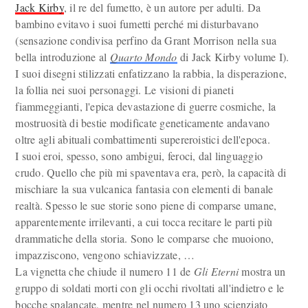
Jack Kirby
, il re del fumetto, è un autore per adulti. Da
bambino evitavo i suoi fumetti perché mi disturbavano
(sensazione condivisa perfino da Grant Morrison nella sua
bella introduzione al
Quarto Mondo
di Jack Kirby volume I).
I suoi disegni stilizzati enfatizzano la rabbia, la disperazione,
la follia nei suoi personaggi. Le visioni di pianeti
fiammeggianti, l'epica devastazione di guerre cosmiche, la
mostruosità di bestie modificate geneticamente andavano
oltre agli abituali combattimenti supereroistici dell'epoca.
I suoi eroi, spesso, sono ambigui, feroci, dal linguaggio
crudo. Quello che più mi spaventava era, però, la capacità di
mischiare la sua vulcanica fantasia con elementi di banale
realtà. Spesso le sue storie sono piene di comparse umane,
apparentemente irrilevanti, a cui tocca recitare le parti più
drammatiche della storia. Sono le comparse che muoiono,
impazziscono, vengono schiavizzate, …
La vignetta che chiude il numero 11 de
Gli Eterni
mostra un
gruppo di soldati morti con gli occhi rivoltati all'indietro e le
bocche spalancate, mentre nel numero 13 uno scienziato