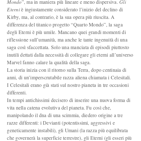
Mondo
”, ma in maniera più lineare e meno dispersiva.
Gli
Eterni
è ingiustamente considerato l’inizio del declino di
Kirby, ma, al contrario, è la sua opera più riuscita. A
differenza del titanico progetto “Quarto Mondo”, la saga
degli Eterni è più umile. Mancano quei grandi momenti di
riflessione sull’umanità, ma anche le tante ingenuità di una
saga così sfaccettata. Solo una manciata di episodi piuttosto
inutili dettati dalla necessità di collegare gli eterni all’universo
Marvel fanno calare la qualità della saga.
La storia inizia con il ritorno sulla Terra, dopo centinaia di
anni, di un’imperscrutabile razza aliena chiamata i Celesitali.
I Celesitali erano già stati sul nostro pianeta in tre occasioni
differenti.
In tempi antichissimi decisero di inserire una nuova forma di
vita nella catena evolutiva del pianeta. Fu così che,
manipolando il dna di una scimmia, diedero origine a tre
razze differenti: i Devianti (potentissimi, aggressivi e
geneticamente instabili), gli Umani (la razza più equilibrata
che governerà la superficie terrestre), gli Eterni (gli esseri più