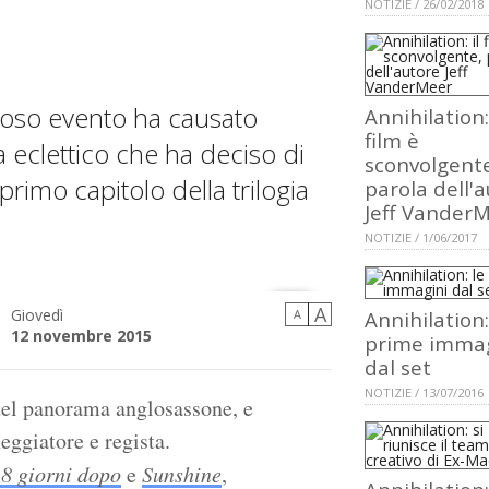
NOTIZIE / 26/02/2018
ioso evento ha causato
Annihilation: 
film è
a eclettico che ha deciso di
sconvolgent
 primo capitolo della trilogia
parola dell'
Jeff Vander
NOTIZIE / 1/06/2017
A
Giovedì
A
Annihilation:
12 novembre 2015
prime immag
dal set
NOTIZIE / 13/07/2016
 del panorama anglosassone, e
neggiatore e regista.
8 giorni dopo
e
Sunshine
,