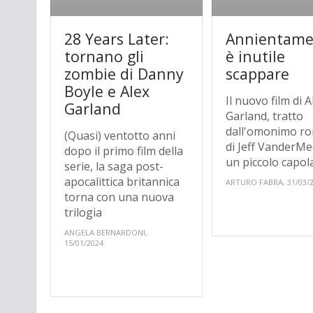
28 Years Later:
Annientame
tornano gli
è inutile
zombie di Danny
scappare
Boyle e Alex
Il nuovo film di A
Garland
Garland, tratto
dall'omonimo r
(Quasi) ventotto anni
di Jeff VanderMe
dopo il primo film della
un piccolo capola
serie, la saga post-
apocalittica britannica
ARTURO FABRA, 31/03/
torna con una nuova
trilogia
ANGELA BERNARDONI,
15/01/2024