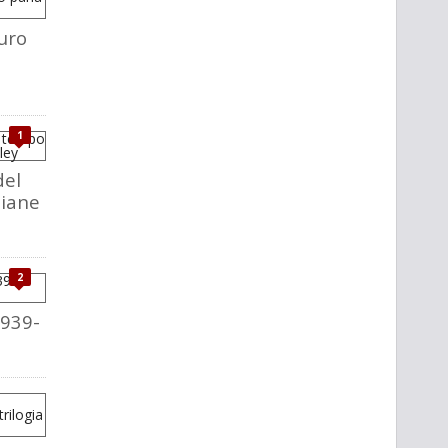
uro
1
del
liane
2
1939-