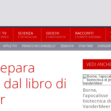
E TV
SCIENZA
GIOCHI
RACCONTI
 VIDEO
E TECNOLOGIA
E VIDEOGIOCHI
E FUMETTI ORIGINALI
APPLE TV+
FRANCO RICCIARDIELLO
ZENDAYA
STAR TREK
AVENGER
repara
VEDI ANCH
al libro di
Borne,
r
l'apocalisse
biotecnica di
VanderMeer