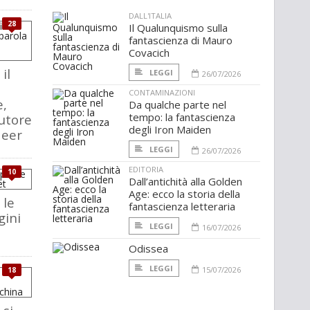
DALL'ITALIA
28
Il Qualunquismo sulla
fantascienza di Mauro
Covacich
il
LEGGI
26/07/2026
CONTAMINAZIONI
e,
Da qualche parte nel
tempo: la fantascienza
autore
degli Iron Maiden
Meer
LEGGI
26/07/2026
EDITORIA
10
Dall’antichità alla Golden
Age: ecco la storia della
 le
fantascienza letteraria
ini
LEGGI
16/07/2026
Odissea
LEGGI
15/07/2026
18