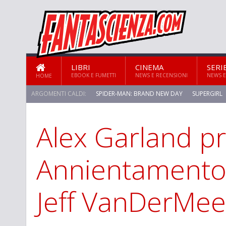
LIBRI
CINEMA
SERI
EBOOK E FUMETTI
NEWS E RECENSIONI
NEWS E
HOME
ARGOMENTI CALDI:
SPIDER-MAN: BRAND NEW DAY
SUPERGIRL
Alex Garland p
Annientamento d
Jeff VanDerMee