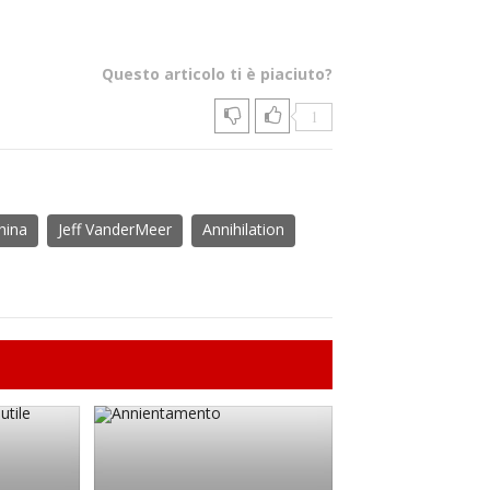
Questo articolo ti è piaciuto?
1
hina
Jeff VanderMeer
Annihilation