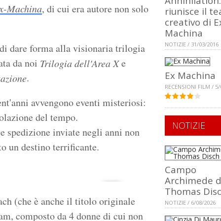
Annihilation:
x-Machina
, di cui era autore non solo
riunisce il t
creativo di E
Machina
NOTIZIE / 31/03/2016
i dare forma alla visionaria trilogia
ata da noi
e
Trilogia dell'Area X
Ex Machina
.
tazione
RECENSIONI FILM / 5/
rent'anni avvengono eventi misteriosi:
olazione del tempo.
NOTIZIE
le spedizione inviate negli anni non
o un destino terrificante.
Campo
Archimede d
Thomas Dis
h (che è anche il titolo originale
NOTIZIE / 6/08/2026
team, composto da 4 donne di cui non