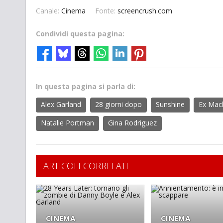
Canale:
Cinema
Fonte:
screencrush.com
Condividi questa pagina:
In questa pagina si parla di:
Alex Garland
28 giorni dopo
Sunshine
Ex Mac
Natalie Portman
Gina Rodriguez
ARTICOLI CORRELATI
CINEMA
CINEMA