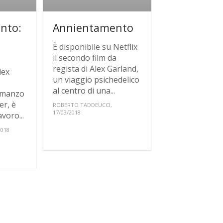
nto:
Annientamento
È disponibile su Netflix
il secondo film da
regista di Alex Garland,
lex
un viaggio psichedelico
al centro di una...
omanzo
er, è
ROBERTO TADDEUCCI,
17/03/2018
voro...
2018