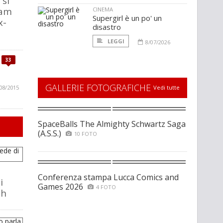
 si
eam
CINEMA
Supergirl è un po' un
x-
disastro
LEGGI
8/07/2026
33
GALLERIE FOTOGRAFICHE
08/2015
Vedi tutte
SpaceBalls The Almighty Schwartz Saga
(A.S.S.)
10 FOTO
Conferenza stampa Lucca Comics and
i
Games 2026
4 FOTO
ch