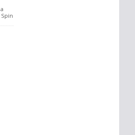
la
o Spin