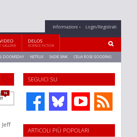
Informazioni
Login/Registrati
VIDEO
DELOS
E GALLERIE
SCIENCE FICTION
S: DOOMSDAY
NETFLIX
SADIE SINK
CELIA ROSE GOODING
E
SEGUICI SU
16
 Jeff
ARTICOLI PIÙ POPOLARI