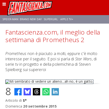
SPIDER-MAN: BRAND NEW DAY
SUPERGIRL
APPLE TV+
Fantascienza.com, il meglio della
FRANCO RICCIARDIELLO
ZENDAYA
AVENGERS: DOOMSDAY
STAR TREK
settimana di Prometheus 2
NETFLIX
SADIE SINK
STAR TREK: STRANGE NEW WORLDS
Prometheus
non è piaciuto a molti, eppure c'è molto
interesse per il seguito. E poi si parla di
Star Wars
, di
serie tv in progetto e della polemichina di Steven
Spielberg sui supereroi
8
Articolo di
S*
Mi sembrato di vedere un alieno...ah no, è un gatto.
Domenica
20 settembre 2015