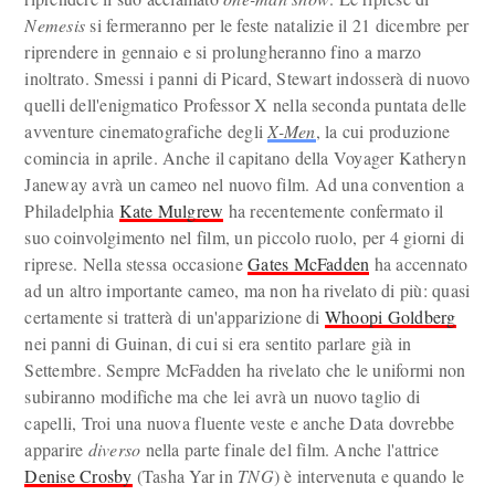
Nemesis
si fermeranno per le feste natalizie il 21 dicembre per
riprendere in gennaio e si prolungheranno fino a marzo
inoltrato. Smessi i panni di Picard, Stewart indosserà di nuovo
quelli dell'enigmatico Professor X nella seconda puntata delle
avventure cinematografiche degli
X-Men
, la cui produzione
comincia in aprile. Anche il capitano della Voyager Katheryn
Janeway avrà un cameo nel nuovo film. Ad una convention a
Philadelphia
Kate Mulgrew
ha recentemente confermato il
suo coinvolgimento nel film, un piccolo ruolo, per 4 giorni di
riprese. Nella stessa occasione
Gates McFadden
ha accennato
ad un altro importante cameo, ma non ha rivelato di più: quasi
certamente si tratterà di un'apparizione di
Whoopi Goldberg
nei panni di Guinan, di cui si era sentito parlare già in
Settembre. Sempre McFadden ha rivelato che le uniformi non
subiranno modifiche ma che lei avrà un nuovo taglio di
capelli, Troi una nuova fluente veste e anche Data dovrebbe
apparire
diverso
nella parte finale del film. Anche l'attrice
Denise Crosby
(Tasha Yar in
TNG
) è intervenuta e quando le