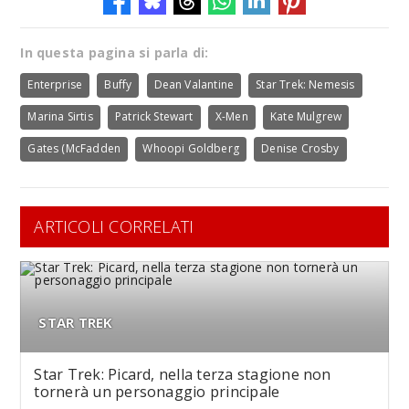
In questa pagina si parla di:
Enterprise
Buffy
Dean Valantine
Star Trek: Nemesis
Marina Sirtis
Patrick Stewart
X-Men
Kate Mulgrew
Gates (McFadden
Whoopi Goldberg
Denise Crosby
ARTICOLI CORRELATI
STAR TREK
Star Trek: Picard, nella terza stagione non
tornerà un personaggio principale