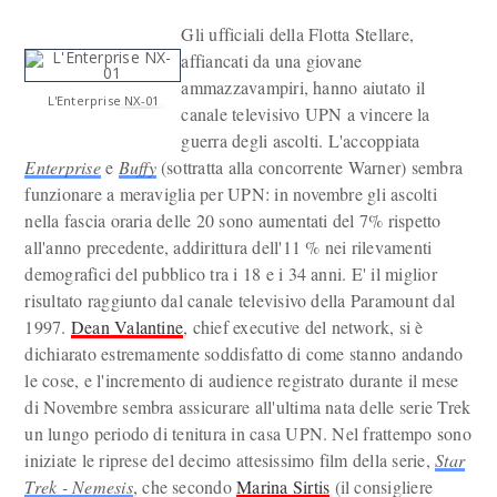
Gli ufficiali della Flotta Stellare,
affiancati da una giovane
ammazzavampiri, hanno aiutato il
L'Enterprise NX-01
canale televisivo UPN a vincere la
guerra degli ascolti. L'accoppiata
Enterprise
e
Buffy
(sottratta alla concorrente Warner) sembra
funzionare a meraviglia per UPN: in novembre gli ascolti
nella fascia oraria delle 20 sono aumentati del 7% rispetto
all'anno precedente, addirittura dell'11 % nei rilevamenti
demografici del pubblico tra i 18 e i 34 anni. E' il miglior
risultato raggiunto dal canale televisivo della Paramount dal
1997.
Dean Valantine
, chief executive del network, si è
dichiarato estremamente soddisfatto di come stanno andando
le cose, e l'incremento di audience registrato durante il mese
di Novembre sembra assicurare all'ultima nata delle serie Trek
un lungo periodo di tenitura in casa UPN. Nel frattempo sono
iniziate le riprese del decimo attesissimo film della serie,
Star
Trek - Nemesis
, che secondo
Marina Sirtis
(il consigliere