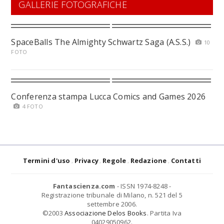
GALLERIE FOTOGRAFICHE
SpaceBalls The Almighty Schwartz Saga (A.S.S.)
10
FOTO
Conferenza stampa Lucca Comics and Games 2026
4 FOTO
Termini d'uso
Privacy
Regole
Redazione
Contatti
Fantascienza.com
- ISSN 1974-8248 -
Registrazione tribunale di Milano, n. 521 del 5
settembre 2006.
©2003
Associazione Delos Books
. Partita Iva
04029050962.