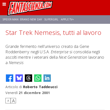
SPIDER-MAN: BRAND NEW DAY
SUPERGIRL
APPLE TV+
Star Trek Nemesis, tutti al lavoro
FRANCO RICCIARDIELLO
ZENDAYA
STAR TREK
AVENGERS: DOOMSDAY
Grande fermento nell'universo creato da Gene
Roddenberry: negli U.S.A.
Enterprise
si consolida negli
NETFLIX
SADIE SINK
STAR TREK: STRANGE NEW WORLDS
ascolti mentre i veterani della
Next Generation
lavorano
a
Nemesis
Articolo di
Roberto Taddeucci
Venerdì
21 dicembre 2001
A
A