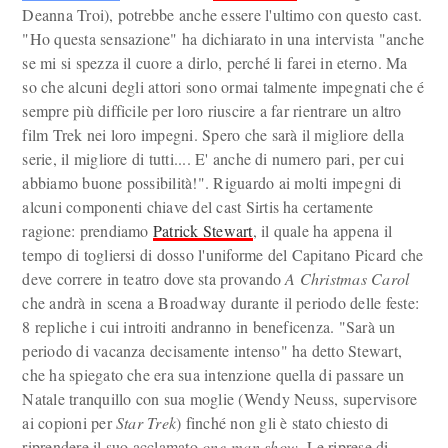
Deanna Troi), potrebbe anche essere l'ultimo con questo cast.
"Ho questa sensazione" ha dichiarato in una intervista "anche
se mi si spezza il cuore a dirlo, perché li farei in eterno. Ma
so che alcuni degli attori sono ormai talmente impegnati che é
sempre più difficile per loro riuscire a far rientrare un altro
film Trek nei loro impegni. Spero che sarà il migliore della
serie, il migliore di tutti.... E' anche di numero pari, per cui
abbiamo buone possibilità!". Riguardo ai molti impegni di
alcuni componenti chiave del cast Sirtis ha certamente
ragione: prendiamo
Patrick Stewart
, il quale ha appena il
tempo di togliersi di dosso l'uniforme del Capitano Picard che
deve correre in teatro dove sta provando
A Christmas Carol
che andrà in scena a Broadway durante il periodo delle feste:
8 repliche i cui introiti andranno in beneficenza. "Sarà un
periodo di vacanza decisamente intenso" ha detto Stewart,
che ha spiegato che era sua intenzione quella di passare un
Natale tranquillo con sua moglie (Wendy Neuss, supervisore
ai copioni per
Star Trek
) finché non gli è stato chiesto di
riprendere il suo acclamato
one-man show
. Le riprese di