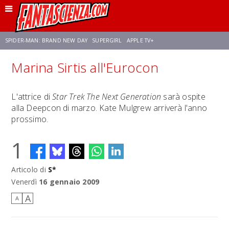
SPIDER-MAN: BRAND NEW DAY
SUPERGIRL
APPLE TV+
Marina Sirtis all'Eurocon
FRANCO RICCIARDIELLO
ZENDAYA
STAR TREK
AVENGERS: DOOMSDAY
L'attrice di
Star Trek The Next Generation
sarà ospite
alla Deepcon di marzo. Kate Mulgrew arriverà l'anno
NETFLIX
SADIE SINK
CELIA ROSE GOODING
prossimo.
1
Articolo di
S*
Venerdì
16 gennaio 2009
A
A