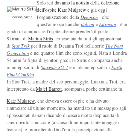
Solo ieri
davamo la notizia della defezione
dell'ospite Kate Mulgrew
e già oggi
l'organizzazione della
Deepcon
- che
Marina Sirtis
quest'anno sarà anche
Italcon
e
Eurocon
- è in
grado di annunciare l'ospite che ne prenderà il posto.
Si tratta di
Marina Sirtis
, conosciuta da tutti gli appassionati
di
Star Trek
per il ruolo di Deanna Troi nella serie
The Next
Generation
e nei quattro film che sono seguiti. Nata a Londra
54 anni fa figlia di genitori greci, la Sirtis è comparsa anche
in un episodio di
Stargate SG-1
e in alcuni episodi di
Earth
Final Conflict
.
In Star Trek la madre del suo personaggio, Luaxana Troi, era
interpretato da
Majel Barrett
, scomparsa poche settimane fa.
Kate Mulgrew
, che doveva essere ospite e ha dovuto
rinunciare all'ultimo momento, ha mandato un messaggio agli
appassionati italiani dicendo di essere molto dispiaciuta di
aver dovuto rinunciare (a causa di un importante ingaggio
teatrale), e promettendo fin d'ora la partecipazione alla