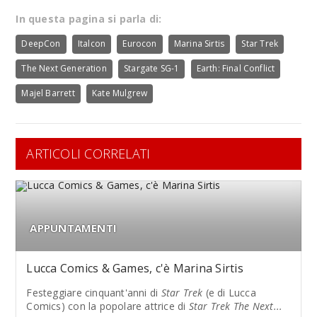
In questa pagina si parla di:
DeepCon
Italcon
Eurocon
Marina Sirtis
Star Trek
The Next Generation
Stargate SG-1
Earth: Final Conflict
Majel Barrett
Kate Mulgrew
ARTICOLI CORRELATI
APPUNTAMENTI
Lucca Comics & Games, c'è Marina Sirtis
Festeggiare cinquant'anni di
Star Trek
(e di Lucca
Comics) con la popolare attrice di
Star Trek The Next...