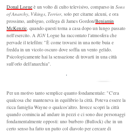
Donal Logue
è un volto di culto televisivo, comparso in
Sons
of Anarchy
,
Vikings
,
Terrier
, solo per citarne alcuni, e ora
prossimo, ambiguo, collega di James Gordon/
Benjamin
McKenzie
, quando questi torna a casa dopo un lungo passato
nell'esercito. A
IGN
Logue ha raccontato l'atmosfera che
pervade il telefilm: "È come trovarsi in una notte buia e
fredda in un vicolo oscuro dove soffia un vento gelido.
Psicologicamente hai la sensazione di trovarti in una città
sull'orlo dell'anarchia".
Per un motivo tanto semplice quanto fondamentale: "C'era
qualcosa che manteneva in equilibrio la città. Poteva essere la
ricca famiglia Wayne o qualcos'altro. Invece scopri la città
quando comincia ad andare in pezzi e ci sono due personaggi
fondamentalmente opposti: uno burbero (Bullock) che in un
certo senso ha fatto un patto col diavolo per cercare di