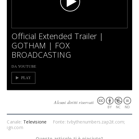
Official Extended Trailer |
GOTHAM | FOX
BROADCASTING
DA YOUTUBE
PLAY
Alcuni diritti riservati
Canale:
Televisione
Fonte: tvbythenumbers.zap2it.com;
ign.com
Questo articolo ti è piaciuto?