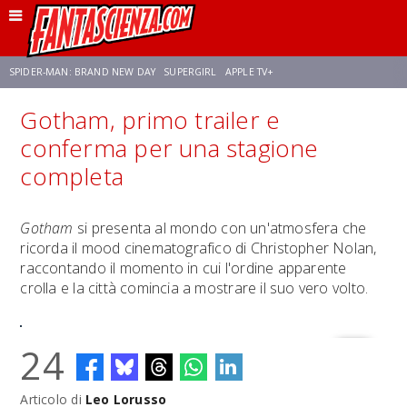
SPIDER-MAN: BRAND NEW DAY
SUPERGIRL
APPLE TV+
Gotham, primo trailer e
FRANCO RICCIARDIELLO
ZENDAYA
STAR TREK
AVENGERS: DOOMSDAY
conferma per una stagione
completa
NETFLIX
SADIE SINK
CELIA ROSE GOODING
Gotham
si presenta al mondo con un'atmosfera che
ricorda il mood cinematografico di Christopher Nolan,
raccontando il momento in cui l'ordine apparente
crolla e la città comincia a mostrare il suo vero volto.
24
Articolo di
Leo Lorusso