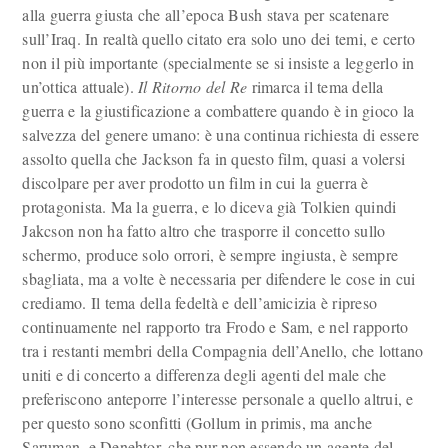
alla guerra giusta che all’epoca Bush stava per scatenare
sull’Iraq. In realtà quello citato era solo uno dei temi, e certo
non il più importante (specialmente se si insiste a leggerlo in
un’ottica attuale).
Il Ritorno del Re
rimarca il tema della
guerra e la giustificazione a combattere quando è in gioco la
salvezza del genere umano: è una continua richiesta di essere
assolto quella che Jackson fa in questo film, quasi a volersi
discolpare per aver prodotto un film in cui la guerra è
protagonista. Ma la guerra, e lo diceva già Tolkien quindi
Jakcson non ha fatto altro che trasporre il concetto sullo
schermo, produce solo orrori, è sempre ingiusta, è sempre
sbagliata, ma a volte è necessaria per difendere le cose in cui
crediamo. Il tema della fedeltà e dell’amicizia è ripreso
continuamente nel rapporto tra Frodo e Sam, e nel rapporto
tra i restanti membri della Compagnia dell’Anello, che lottano
uniti e di concerto a differenza degli agenti del male che
preferiscono anteporre l’interesse personale a quello altrui, e
per questo sono sconfitti (Gollum in primis, ma anche
Saruman, e Denehtor, che pur non essendo un agente del