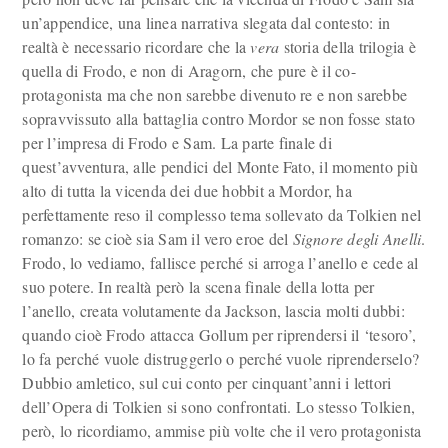
un’appendice, una linea narrativa slegata dal contesto: in
realtà è necessario ricordare che la
vera
storia della trilogia è
quella di Frodo, e non di Aragorn, che pure è il co-
protagonista ma che non sarebbe divenuto re e non sarebbe
sopravvissuto alla battaglia contro Mordor se non fosse stato
per l’impresa di Frodo e Sam. La parte finale di
quest’avventura, alle pendici del Monte Fato, il momento più
alto di tutta la vicenda dei due hobbit a Mordor, ha
perfettamente reso il complesso tema sollevato da Tolkien nel
romanzo: se cioè sia Sam il vero eroe del
Signore degli Anelli
.
Frodo, lo vediamo, fallisce perché si arroga l’anello e cede al
suo potere. In realtà però la scena finale della lotta per
l’anello, creata volutamente da Jackson, lascia molti dubbi:
quando cioè Frodo attacca Gollum per riprendersi il ‘tesoro’,
lo fa perché vuole distruggerlo o perché vuole riprenderselo?
Dubbio amletico, sul cui conto per cinquant’anni i lettori
dell’Opera di Tolkien si sono confrontati. Lo stesso Tolkien,
però, lo ricordiamo, ammise più volte che il vero protagonista