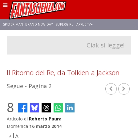
SPIDER-MAN: BRAND NEW DAY
SUPERGIRL
APPLE TV+
Ciak si legge!
FRANCO RICCIARDIELLO
ZENDAYA
STAR TREK
AVENGERS: DOOMSDAY
NETFLIX
SADIE SINK
CELIA ROSE GOODING
Il Ritorno del Re, da Tolkien a Jackson
Segue - Pagina 2
8
Articolo di
Roberto Paura
Domenica
16 marzo 2014
A
A