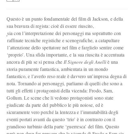
Questo è un punto fondamentale del film di Jackson, e della
sua bravura di regista: cioè di essere riuscito,
sia con l’interpretazione dei personaggi ma soprattutto con
raffinate tecniche registiche e scenografiche, a catapultare
l’attenzione dello spettatore nel film e farglielo sentire come
‘proprio’. Una sfida importante, e la sua riuscita è accentuata
ancora di più se si pensa che
Il Signore degli Anelli
è una
storia puramente fantastica, ambientata in un mondo
fantastico, e l’averlo reso reale è davvero un’impresa degna di
nota. Tornando ai personaggi, parliamo di quelli che sono a
tutti gli effetti i protagonisti della vicenda: Frodo, Sam,
Gollum. Le scene che li vedono protagonisti sono state
giudicate da parte del pubblico le più noiose, ed è
sicuramente vero perché la lentezza e l’immutabilità degli
eventi portati avanti da questo ‘trio’ è in contrasto con il
grandioso turbinio della parte ‘guerresca’ del film. Questo
però non deve far pensare che la vicenda di Frodo e Sam sia