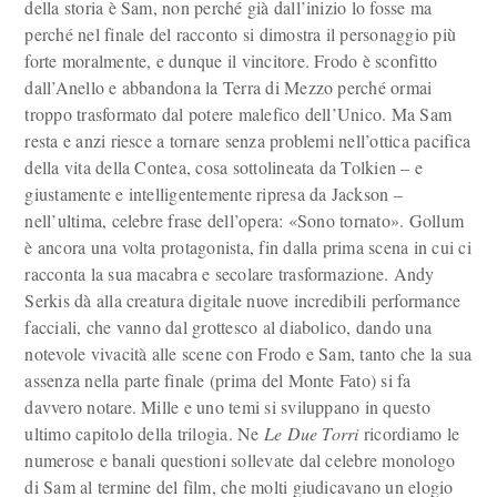
della storia è Sam, non perché già dall’inizio lo fosse ma
perché nel finale del racconto si dimostra il personaggio più
forte moralmente, e dunque il vincitore. Frodo è sconfitto
dall’Anello e abbandona la Terra di Mezzo perché ormai
troppo trasformato dal potere malefico dell’Unico. Ma Sam
resta e anzi riesce a tornare senza problemi nell’ottica pacifica
della vita della Contea, cosa sottolineata da Tolkien – e
giustamente e intelligentemente ripresa da Jackson –
nell’ultima, celebre frase dell’opera: «Sono tornato». Gollum
è ancora una volta protagonista, fin dalla prima scena in cui ci
racconta la sua macabra e secolare trasformazione. Andy
Serkis dà alla creatura digitale nuove incredibili performance
facciali, che vanno dal grottesco al diabolico, dando una
notevole vivacità alle scene con Frodo e Sam, tanto che la sua
assenza nella parte finale (prima del Monte Fato) si fa
davvero notare. Mille e uno temi si sviluppano in questo
ultimo capitolo della trilogia. Ne
Le Due Torri
ricordiamo le
numerose e banali questioni sollevate dal celebre monologo
di Sam al termine del film, che molti giudicavano un elogio