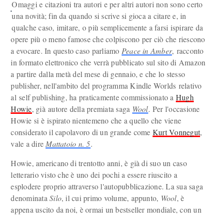
Omaggi e citazioni tra autori e per altri autori non sono certo
una novità; fin da quando si scrive si gioca a citare e, in
qualche caso, imitare, o più semplicemente a farsi ispirare da
opere più o meno famose che colpiscono per ciò che riescono
a evocare. In questo caso parliamo
Peace in Amber
, racconto
in formato elettronico che verrà pubblicato sul sito di Amazon
a partire dalla metà del mese di gennaio, e che lo stesso
publisher, nell'ambito del programma Kindle Worlds relativo
al self publishing, ha praticamente commissionato a
Hugh
Howie
, già autore della premiata saga
Wool
. Per l'occasione
Howie si è ispirato nientemeno che a quello che viene
considerato il capolavoro di un grande come
Kurt Vonnegut
,
vale a dire
Mattatoio n. 5
.
Howie, americano di trentotto anni, è già di suo un caso
letterario visto che è uno dei pochi a essere riuscito a
esplodere proprio attraverso l'autopubblicazione. La sua saga
denominata
Silo
, il cui primo volume, appunto,
Wool
, è
appena uscito da noi, è ormai un bestseller mondiale, con un