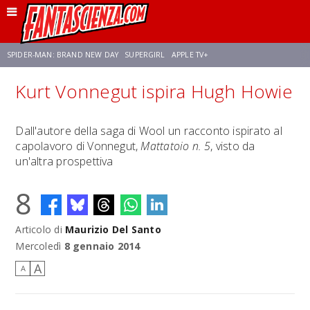
SPIDER-MAN: BRAND NEW DAY
SUPERGIRL
APPLE TV+
Kurt Vonnegut ispira Hugh Howie
FRANCO RICCIARDIELLO
ZENDAYA
STAR TREK
AVENGERS: DOOMSDAY
Dall'autore della saga di Wool un racconto ispirato al
capolavoro di Vonnegut,
Mattatoio n. 5
, visto da
NETFLIX
SADIE SINK
STAR TREK: STRANGE NEW WORLDS
un'altra prospettiva
8
Articolo di
Maurizio Del Santo
Mercoledì
8 gennaio 2014
A
A