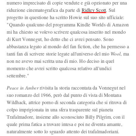
numero imprecisato di copie vendute e già opzionato per una
riduzione cinematografica da parte di
Ridley Scott
. Sul
progetto in questione ha scritto Howie sul suo sito ufficiale:
"Quando qualcuno del programma Kindle Worlds di Amazon
mi ha chiesto se volevo scrivere qualcosa inserito nel mondo
di Kurt Vonnegut, ho detto che ci avrei pensato. Sono
abbastanza legato al mondo del fan fiction, che ha permesso a
tanti fan di scrivere storie legate all'universo del mio
Wool
, ma
non ne avevo mai scritta una di mio. Ho deciso in quel
momento che avrei scritto qualcosa relativo all'undici
settembre."
Peace in Amber
rivisita la storia raccontata da Vonnegut nel
suo romanzo del 1966, però dal punto di vista di Montana
Wildhack, attrice porno di seconda categoria che si ritrova di
colpo imprigionata in una sfera trasparente sul pianeta
Trafalmadore, insieme allo sconosciuto Billy Pilgrim, con il
quale prima fatica a trovare intesa e poi ne diventa amante,
naturalmente sotto lo sguardo attento dei trafalmadoriani.