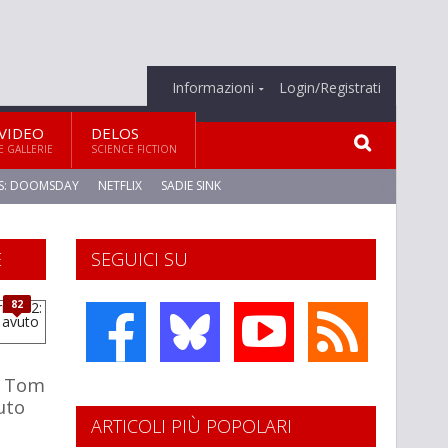
Informazioni
Login/Registrati
VIDEO
DELOS
E GALLERIE
SCIENCE FICTION
S: DOOMSDAY
NETFLIX
SADIE SINK
E
SEGUICI SU
82
: Tom
uto
ARTICOLI PIÙ POPOLARI