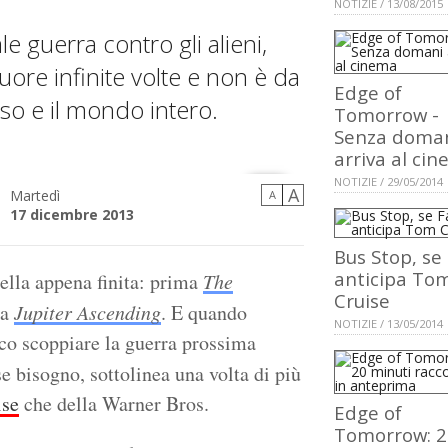
NOTIZIE / 13/08/2015
 guerra contro gli alieni,
uore infinite volte e non è da
Edge of
so e il mondo intero.
Tomorrow -
Senza doma
arriva al ci
NOTIZIE / 29/05/2014
A
Martedì
A
17 dicembre 2013
Bus Stop, se
anticipa To
uella appena finita: prima
The
Cruise
da
Jupiter Ascending
. E quando
NOTIZIE / 13/05/2014
co scoppiare la guerra prossima
se bisogno, sottolinea una volta di più
ise
che della Warner Bros.
Edge of
Tomorrow: 2