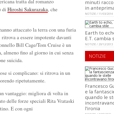
ricana tratta dal romanzo
minuti racco
in anteprim
) di
Hiroshi Sakurazaka
, che
NOTIZIE / 11/03/2014
hanno attaccato la terra con una furia
Earth to ech
si ritrova a essere impotente davanti
E.T. cambia s
colonnello Bill Cage/Tom Cruise è un
NOTIZIE / 20/12/2013
a, almeno fino al giorno in cui senza
NOTIZIE
one suicida.
se si complicano: si ritrova in un
morendo ripetutamente.
Francesco Gu
e la fantasci
un vantaggio: migliora di volta in
quando le st
dato delle forze speciali Rita Vrataski
incontravan
stino. E con ogni
l’ironia