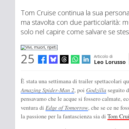
Tom Cruise continua la sua personale
ma stavolta con due particolarità: m
solo nel capire come salvare se stes
25
Articolo di
Leo Lorusso
Vivi, muori, ripeti.
È stata una settimana di trailer spettacolari q
Amazing Spider-Man 2
, poi
Godzilla
seguito 
pensavamo che le acque si fossero calmate, ec
ventura di
Edge of Tomorrow
, che se ce ne fos
la passione per la fantascienza sia di
Tom Cru