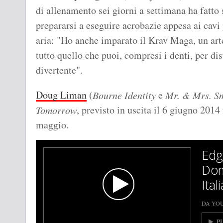
di allenamento sei giorni a settimana ha fatto 
prepararsi a eseguire acrobazie appesa ai cavi 
aria: "Ho anche imparato il Krav Maga, un arte
tutto quello che puoi, compresi i denti, per dis
divertente".
Doug Liman
(
e
Bourne Identity
Mr. & Mrs. S
, previsto in uscita il 6 giugno 2014
Tomorrow
maggio.
Edg
Doma
Ita
DA YO
P