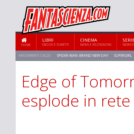
LIBRI
CINEMA
SERI
EBOOK E FUMETTI
NEWS E RECENSIONI
NEWS E
HOME
ARGOMENTI CALDI:
SPIDER-MAN: BRAND NEW DAY
SUPERGIRL
Edge of Tomorrow
STAR TREK: STRANGE NEW WORLDS
esplode in rete