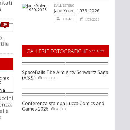
ntati
DALL'ESTERO
a
Jane Yolen, 1939-2026
LEGGI
4/08/2026
20
o,
tile
GALLERIE FOTOGRAFICHE
Vedi tutte
SpaceBalls The Almighty Schwartz Saga
(A.S.S.)
10 FOTO
ccini
Conferenza stampa Lucca Comics and
enza:
Games 2026
4 FOTO
elle
o