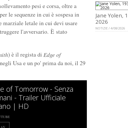
sollevamento pesi e corsa, oltre a
per le sequenze in cui è sospesa in
Jane Yolen, 
2026
 marziale letale in cui devi usare
NOTIZIE / 4/08/2026
truggere l'avversario. È stato
) è il regista di
mith
Edge of
 negli Usa e un po' prima da noi, il 29
e of Tomorrow - Senza
ni - Trailer Ufficiale
liano | HD
UTUBE
LAY