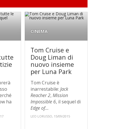
CINEMA
Tom Cruise e
tutte
Doug Liman di
tizie
nuovo insieme
per Luna Park
brerà
Tom Cruise è
esso
inarrestabile:
Jack
 perché
Reacher 2
,
Mission
ow ha
Impossible 6
, il sequel di
Edge of...
017
LEO LORUSSO, 15/09/2015