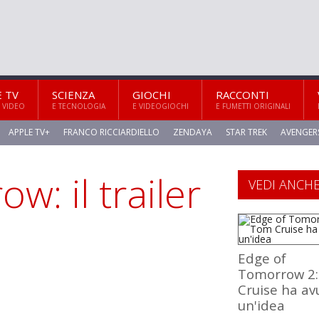
E TV
SCIENZA
GIOCHI
RACCONTI
 VIDEO
E TECNOLOGIA
E VIDEOGIOCHI
E FUMETTI ORIGINALI
APPLE TV+
FRANCO RICCIARDIELLO
ZENDAYA
STAR TREK
AVENGER
: il trailer
VEDI ANCH
Edge of
Tomorrow 2
Cruise ha av
un'idea