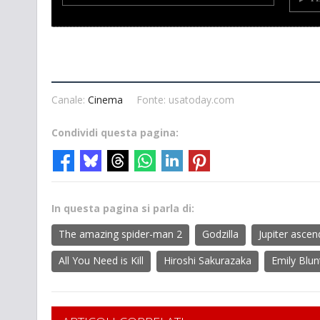
Canale:
Cinema
Fonte: usatoday.com
Condividi questa pagina:
In questa pagina si parla di:
The amazing spider-man 2
Godzilla
Jupiter ascen
All You Need is Kill
Hiroshi Sakurazaka
Emily Blun