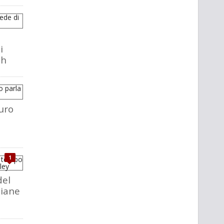
i
ch
uro
1
del
liane