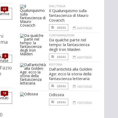
DALL'ITALIA
30
Il Qualunquismo sulla
fantascienza di Mauro
Covacich
LEGGI
26/07/2026
ni
CONTAMINAZIONI
Da qualche parte nel
nema
tempo: la fantascienza
degli Iron Maiden
6
LEGGI
26/07/2026
EDITORIA
 Fazio
Dall’antichità alla Golden
m
Age: ecco la storia della
fantascienza letteraria
LEGGI
16/07/2026
19
Odissea
LEGGI
15/07/2026
0