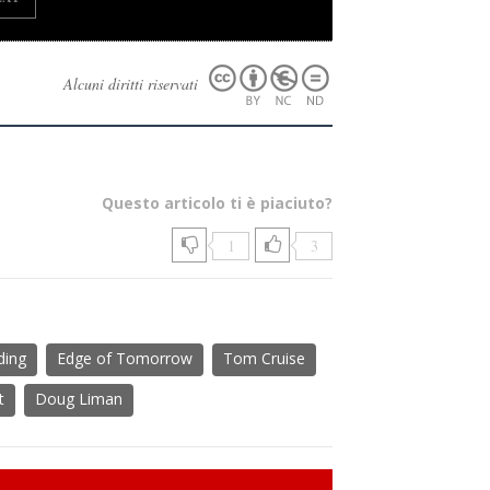
Alcuni diritti riservati
Questo articolo ti è piaciuto?
1
3
ding
Edge of Tomorrow
Tom Cruise
t
Doug Liman