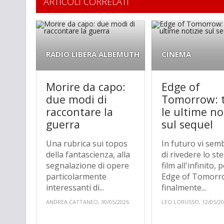
ARTICOLI CORRELATI
RADIO LIBERA ALBEMUTH
CINEMA
Morire da capo:
Edge of
due modi di
Tomorrow: 
raccontare la
le ultime no
guerra
sul sequel
Una rubrica sui topos
In futuro vi sem
della fantascienza, alla
di rivedere lo st
segnalazione di opere
film all'infinito,
particolarmente
Edge of Tomorr
interessanti di...
finalmente...
ANDREA CATTANEO, 30/05/2026
LEO LORUSSO, 12/05/2