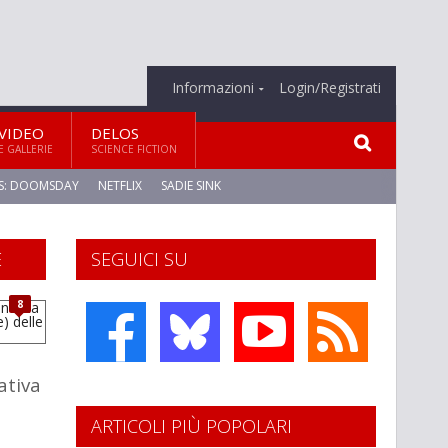
Informazioni
Login/Registrati
VIDEO
DELOS
E GALLERIE
SCIENCE FICTION
S: DOOMSDAY
NETFLIX
SADIE SINK
E
SEGUICI SU
8
ativa
ARTICOLI PIÙ POPOLARI