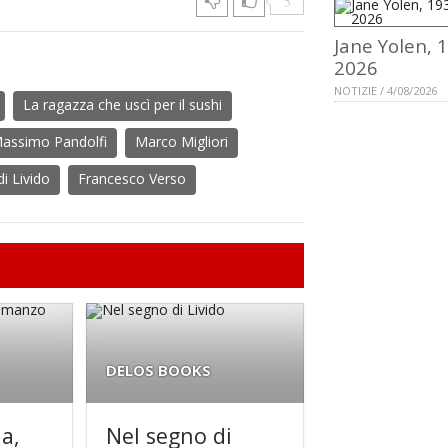
5
Jane Yolen, 
2026
NOTIZIE / 4/08/2026
La ragazza che uscì per il sushi
assimo Pandolfi
Marco Migliori
i Livido
Francesco Verso
DELOS BOOKS
a,
Nel segno di