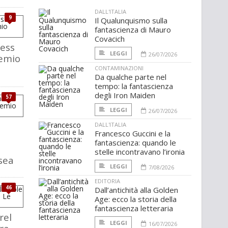
DALL'ITALIA
9
Il Qualunquismo sulla
fantascienza di Mauro
Covacich
ress
LEGGI
26/07/2026
remio
CONTAMINAZIONI
Da qualche parte nel
tempo: la fantascienza
degli Iron Maiden
57
LEGGI
26/07/2026
DALL'ITALIA
Francesco Guccini e la
fantascienza: quando le
stelle incontravano l’ironia
sea
LEGGI
7/08/2026
EDITORIA
46
Dall’antichità alla Golden
Age: ecco la storia della
fantascienza letteraria
rel
LEGGI
16/07/2026