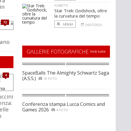
ra
in
FUMETTI
Star Trek: Godshock, oltre
la curvatura del tempo
72
LEGGI
26/07/2026
lano
GALLERIE FOTOGRAFICHE
Vedi tutte
SpaceBalls The Almighty Schwartz Saga
4
(A.S.S.)
10 FOTO
ccini
enza:
Conferenza stampa Lucca Comics and
elle
Games 2026
4 FOTO
o