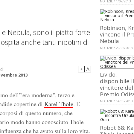
NOTIZIE / 1/07/2013
Robinson, K
e Nebula, sono il piatto forte
vincono il P
pita anche tanti nipotini di
Nebula
NOTIZIE / 20/05/2013
A
dì
A
Livido,
ovembre 2013
disponibile il
vincitore del
Premio Odis
simo dell'"era moderna", terzo e
NOTIZIE / 14/05/2013
endide copertine di
Karel Thole
. E
 corposi di questo numero, che
 vario modo hanno conosciuto Thole
Robot 68: Ka
'influenza che ha avuto sulla loro vita.