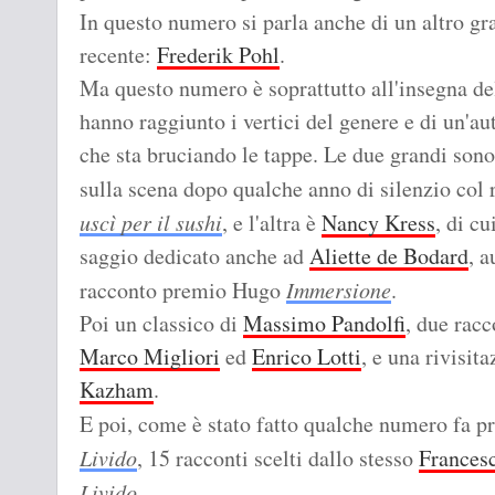
In questo numero si parla anche di un altro gr
recente:
Frederik Pohl
.
Ma questo numero è soprattutto all'insegna del
hanno raggiunto i vertici del genere e di un'a
che sta bruciando le tappe. Le due grandi son
sulla scena dopo qualche anno di silenzio co
uscì per il sushi
, e l'altra è
Nancy Kress
, di cu
saggio dedicato anche ad
Aliette de Bodard
, 
racconto premio Hugo
Immersione
.
Poi un classico di
Massimo Pandolfi
, due racc
Marco Migliori
ed
Enrico Lotti
, e una rivisit
Kazham
.
E poi, come è stato fatto qualche numero fa p
Livido
, 15 racconti scelti dallo stesso
Frances
.
Livido