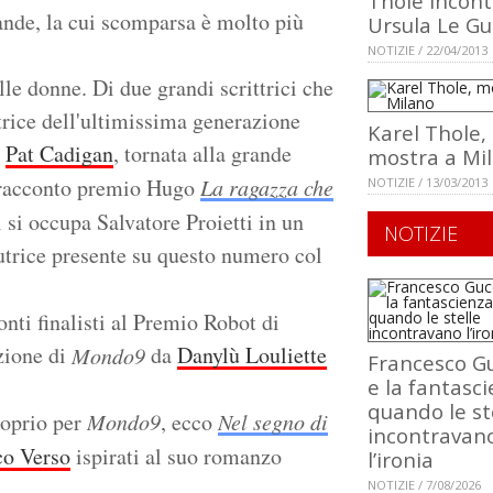
Thole incont
ande, la cui scomparsa è molto più
Ursula Le Gu
NOTIZIE / 22/04/2013
le donne. Di due grandi scrittrici che
utrice dell'ultimissima generazione
Karel Thole,
o
Pat Cadigan
, tornata alla grande
mostra a Mi
l racconto premio Hugo
La ragazza che
NOTIZIE / 13/03/2013
i si occupa Salvatore Proietti in un
NOTIZIE
autrice presente su questo numero col
onti finalisti al Premio Robot di
azione di
da
Danylù Louliette
Mondo9
Francesco Gu
e la fantasci
quando le st
roprio per
Mondo9
, ecco
Nel segno di
incontravan
co Verso
ispirati al suo romanzo
l’ironia
NOTIZIE / 7/08/2026