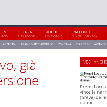
E TV
SCIENZA
GIOCHI
RACCONTI
 VIDEO
E TECNOLOGIA
E VIDEOGIOCHI
E FUMETTI ORIGINALI
APPLE TV+
FRANCO RICCIARDIELLO
ZENDAYA
STAR TREK
AVENGER
vo, già
VEDI ANCH
ersione
Premi Locus:
vince la narr
(breve) delle
donne