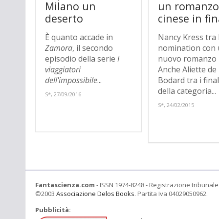
Milano un
un romanz
deserto
cinese in fin
È quanto accade in
Nancy Kress tra 
Zamora
, il secondo
nomination con
episodio della serie
I
nuovo romanzo 
viaggiatori
Anche Aliette de
dell'impossibile
...
Bodard tra i final
della categoria...
S*, 27/09/2016
S*, 24/02/2015
Fantascienza.com
- ISSN 1974-8248 - Registrazione tribunale 
©2003
Associazione Delos Books
. Partita Iva 04029050962.
Pubblicità: