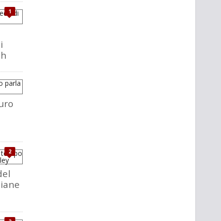
1
i
ch
uro
2
del
liane