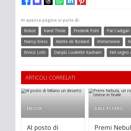
In questa pagina si parla di:
Robot
Karel Thole
Frederik Pohl
Pat Cadigan
Nancy Kress
Aliette de Bodard
Immersione
M
Enrico Lotti
Danylù Louliette Kazham
Nel segno d
ARTICOLI CORRELATI
EBOOK
DALL'ESTERO
Al posto di
Premi Nebul