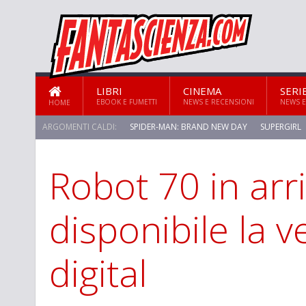
LIBRI
CINEMA
SERI
EBOOK E FUMETTI
NEWS E RECENSIONI
NEWS E
HOME
ARGOMENTI CALDI:
SPIDER-MAN: BRAND NEW DAY
SUPERGIRL
Robot 70 in arri
STAR TREK: STRANGE NEW WORLDS
disponibile la v
digital