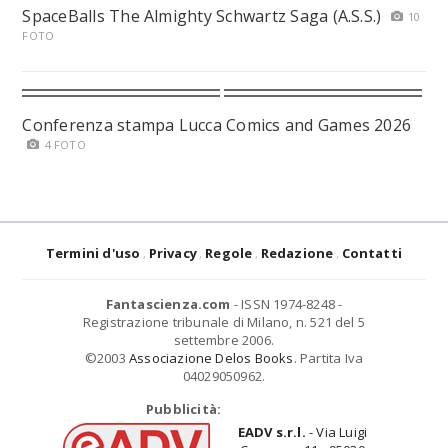
SpaceBalls The Almighty Schwartz Saga (A.S.S.)
10
FOTO
Conferenza stampa Lucca Comics and Games 2026
4 FOTO
Termini d'uso
Privacy
Regole
Redazione
Contatti
Fantascienza.com
- ISSN 1974-8248 -
Registrazione tribunale di Milano, n. 521 del 5
settembre 2006.
©2003
Associazione Delos Books
. Partita Iva
04029050962.
Pubblicità:
EADV s.r.l.
- Via Luigi