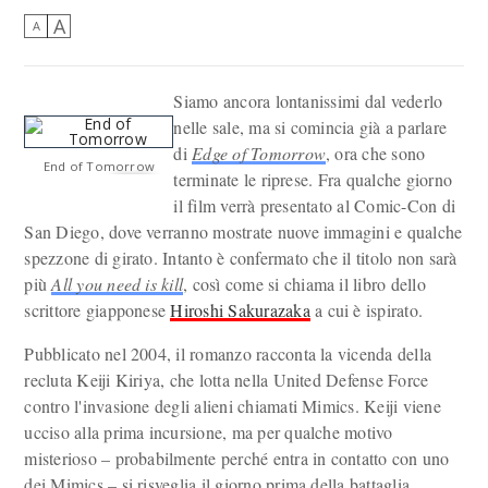
A
A
Siamo ancora lontanissimi dal vederlo
nelle sale, ma si comincia già a parlare
di
Edge of Tomorrow
, ora che sono
End of Tomorrow
terminate le riprese. Fra qualche giorno
il film verrà presentato al Comic-Con di
San Diego, dove verranno mostrate nuove immagini e qualche
spezzone di girato. Intanto è confermato che il titolo non sarà
più
All you need is kill
, così come si chiama il libro dello
scrittore giapponese
Hiroshi Sakurazaka
a cui è ispirato.
Pubblicato nel 2004, il romanzo racconta la vicenda della
recluta Keiji Kiriya, che lotta nella United Defense Force
contro l'invasione degli alieni chiamati Mimics. Keiji viene
ucciso alla prima incursione, ma per qualche motivo
misterioso – probabilmente perché entra in contatto con uno
dei Mimics – si risveglia il giorno prima della battaglia.