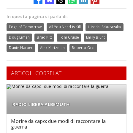
In questa pagina si parla di:
Edge of Tomorrow
All You Need is Kill
Hiroshi Sakurazaka
Doug Liman
Brad Pitt
Tom Cruise
Emily Blunt
Dante Harper
Alex Kurtzman
Roberto Orci
ARTICOLI CORRELATI
RADIO LIBERA ALBEMUTH
Morire da capo: due modi di raccontare la
guerra