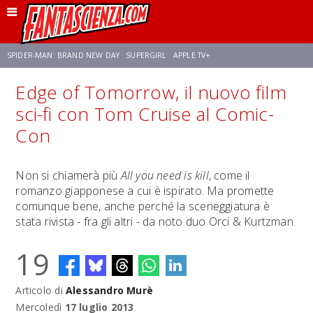
SPIDER-MAN: BRAND NEW DAY
SUPERGIRL
APPLE TV+
Edge of Tomorrow, il nuovo film
FRANCO RICCIARDIELLO
ZENDAYA
STAR TREK
AVENGERS: DOOMSDAY
sci-fi con Tom Cruise al Comic-
Con
NETFLIX
SADIE SINK
STAR TREK: STRANGE NEW WORLDS
Non si chiamerà più
All you need is kill
, come il
romanzo giapponese a cui è ispirato. Ma promette
comunque bene, anche perché la sceneggiatura è
stata rivista - fra gli altri - da noto duo Orci & Kurtzman.
19
Articolo di
Alessandro Murè
Mercoledì
17 luglio 2013