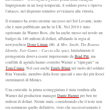
Imprigionato in un loop temporale, il soldato prova e riprova
l'attacco, nel disperato tentativo avvicinarsi alla vittoria.
Il romanzo ha avuto enorme successo nel Sol Levante, tanto
che è stato pubblicato anche in UK. Nel 2010 è stato
opzionato da Warner Bros, che ha anche messo sul tavolo un
budget da 140 milioni di dollari, affidando la regia al
newyorchese
Doug Liman
(
Mr. & Mrs. Smith
,
The Bourne
Identity
,
Fair Game – Caccia alla spia
). Inizialmente il
protagonista doveva essere impersonato da
Brad Pitt
, ma
conflitti di agenda hanno costretto Warner a "ripiegare" su
Tom Cruise
. Nel cast anche
Emily Blunt
nel ruolo del soldato
Rita Vrataski, membro della forze speciali e uno dei più feroci
sterminatori di Mimics.
Una curiosità: la prima sceneggiatura è stata venduta alla
Warner dal production manager
Dante Harper
per ben tre
milioni di dollari. Niente male, considerando che il testo non
era nemmeno quello definitivo, visto che successivamente è