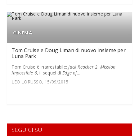
CINEMA
Tom Cruise e Doug Liman di nuovo insieme per
Luna Park
Tom Cruise è inarrestabile:
Jack Reacher 2
,
Mission
Impossible 6
, il sequel di
Edge of...
LEO LORUSSO, 15/09/2015
SEGUICI SU