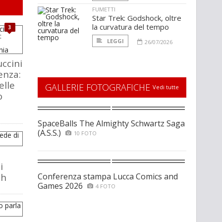
FUMETTI
Star Trek: Godshock, oltre
la curvatura del tempo
3
LEGGI
26/07/2026
ccini
enza:
elle
GALLERIE FOTOGRAFICHE
Vedi tutte
o
SpaceBalls The Almighty Schwartz Saga
(A.S.S.)
10 FOTO
i
ch
Conferenza stampa Lucca Comics and
Games 2026
4 FOTO