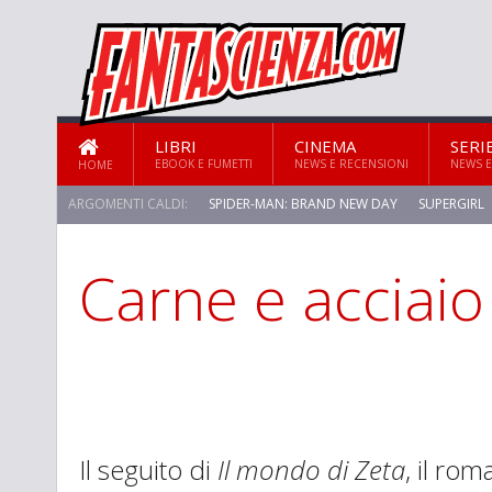
LIBRI
CINEMA
SERI
EBOOK E FUMETTI
NEWS E RECENSIONI
NEWS E
HOME
ARGOMENTI CALDI:
SPIDER-MAN: BRAND NEW DAY
SUPERGIRL
Carne e acciaio
STAR TREK: STRANGE NEW WORLDS
Il seguito di
Il mondo di Zeta
, il ro