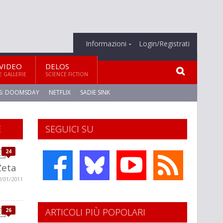
Informazioni
Login/Registrati
VIDEO
DELOS
E GALLERIE
SCIENCE FICTION
S: DOOMSDAY
NETFLIX
SADIE SINK
E
SEGUICI SU
24
Zeta
2/01/2011
ARTICOLI PIÙ POPOLARI
26