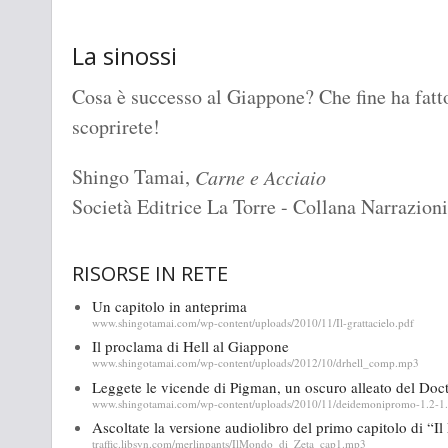
La sinossi
Cosa è successo al Giappone? Che fine ha fatt
scoprirete!
Shingo Tamai,
Carne e Acciaio
Società Editrice La Torre - Collana Narrazioni
RISORSE IN RETE
Un capitolo in anteprima
www.shingotamai.com/wp-content/uploads/2010/11/Il-grattacielo.pdf
Il proclama di Hell al Giappone
www.shingotamai.com/wp-content/uploads/2012/10/drhell_comp.mp3
Leggete le vicende di Pigman, un oscuro alleato del Doct
www.shingotamai.com/wp-content/uploads/2010/11/deidemonipromo-1.2-1
Ascoltate la versione audiolibro del primo capitolo di “I
traffic.libsyn.com/merlinpants/IlMondo_di_Zeta_cap1.mp3