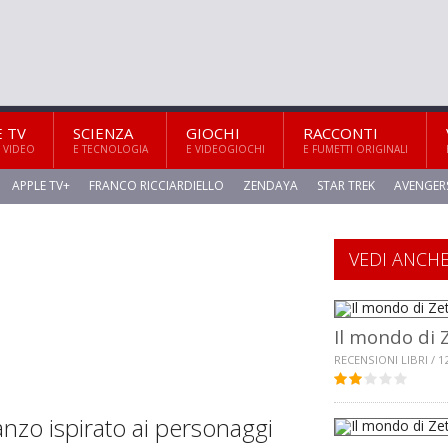
E TV
SCIENZA
GIOCHI
RACCONTI
 VIDEO
E TECNOLOGIA
E VIDEOGIOCHI
E FUMETTI ORIGINALI
APPLE TV+
FRANCO RICCIARDIELLO
ZENDAYA
STAR TREK
AVENGER
VEDI ANCH
Il mondo di 
RECENSIONI LIBRI / 1
manzo ispirato ai personaggi