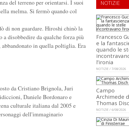
za del terreno per orientarsi. I suoi
NOTIZIE
uella melma. Si fermò quando col
idò di non guardare. Hiroshi chinò la
to a disobbedire da qualche forza più
Francesco Gu
e la fantasci
, abbandonato in quella poltiglia. Era
quando le st
incontravan
l’ironia
NOTIZIE / 7/08/2026
osto da Cristiano Brignola, Juri
Campo
idiccioni, Daniele Bordonaro e
Archimede d
Thomas Dis
ena culturale italiana dal 2005 e
NOTIZIE / 6/08/2026
 personaggi dell'immaginario