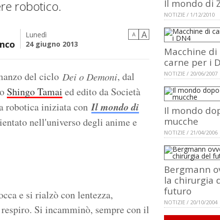
Il mondo di 
re robotico.
NOTIZIE / 1/12/2010
A
Lunedì
A
nco
24 giugno 2013
Macchine di
carne per i 
omanzo del ciclo
, dal
NOTIZIE / 20/06/2007
Dei o Demoni
vo
Shingo Tamai
ed edito da Società
Il mondo di
a robotica iniziata con
Il mondo dop
mucche
bientato nell'universo degli anime e
NOTIZIE / 21/04/2006
Bergmann o
la chirurgia 
futuro
occa e si rialzò con lentezza,
NOTIZIE / 20/10/2004
o respiro. Si incamminò, sempre con il