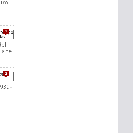
uro
1
del
liane
2
1939-