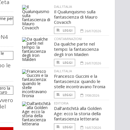
Zeta
DALL'ITALIA
Il Qualunquismo sulla
fantascienza di Mauro
Covacich
LEGGI
26/07/2026
DN4
CONTAMINAZIONI
Da qualche parte nel
tempo: la fantascienza
degli Iron Maiden
LEGGI
26/07/2026
o le
DALL'ITALIA
Francesco Guccini e la
fantascienza: quando le
stelle incontravano l’ironia
LEGGI
7/08/2026
vvero
EDITORIA
del
Dall’antichità alla Golden
Age: ecco la storia della
fantascienza letteraria
LEGGI
16/07/2026