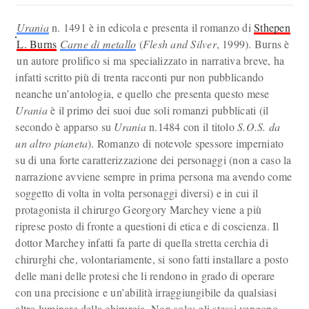
Urania
n. 1491 è in edicola e presenta il romanzo di
Sthepen
L. Burns
Carne di metallo
(
Flesh and Silver
, 1999). Burns è
un autore prolifico si ma specializzato in narrativa breve, ha
infatti scritto più di trenta racconti pur non pubblicando
neanche un’antologia, e quello che presenta questo mese
Urania
è il primo dei suoi due soli romanzi pubblicati (il
secondo è apparso su
Urania
n.1484 con il titolo
S.O.S. da
un altro pianeta
). Romanzo di notevole spessore imperniato
su di una forte caratterizzazione dei personaggi (non a caso la
narrazione avviene sempre in prima persona ma avendo come
soggetto di volta in volta personaggi diversi) e in cui il
protagonista il chirurgo Georgory Marchey viene a più
riprese posto di fronte a questioni di etica e di coscienza. Il
dottor Marchey infatti fa parte di quella stretta cerchia di
chirurghi che, volontariamente, si sono fatti installare a posto
delle mani delle protesi che li rendono in grado di operare
con una precisione e un’abilità irraggiungibile da qualsiasi
altro luminare della chirurgia. Non solo: gli stessi vengono