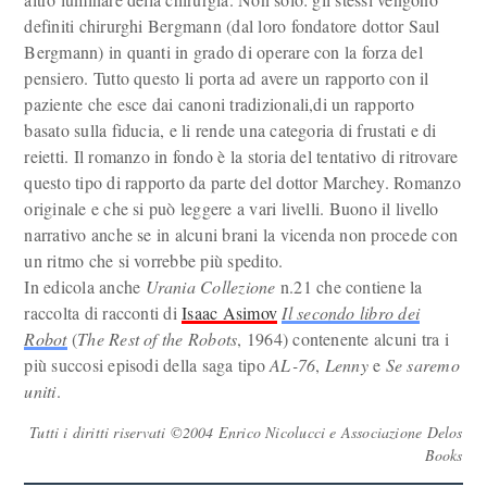
definiti chirurghi Bergmann (dal loro fondatore dottor Saul
Bergmann) in quanti in grado di operare con la forza del
pensiero. Tutto questo li porta ad avere un rapporto con il
paziente che esce dai canoni tradizionali,di un rapporto
basato sulla fiducia, e li rende una categoria di frustati e di
reietti. Il romanzo in fondo è la storia del tentativo di ritrovare
questo tipo di rapporto da parte del dottor Marchey. Romanzo
originale e che si può leggere a vari livelli. Buono il livello
narrativo anche se in alcuni brani la vicenda non procede con
un ritmo che si vorrebbe più spedito.
In edicola anche
Urania Collezione
n.21 che contiene la
raccolta di racconti di
Isaac Asimov
Il secondo libro dei
Robot
(
The Rest of the Robots
, 1964) contenente alcuni tra i
più succosi episodi della saga tipo
AL-76
,
Lenny
e
Se saremo
uniti
.
Tutti i diritti riservati ©2004 Enrico Nicolucci e Associazione Delos
Books