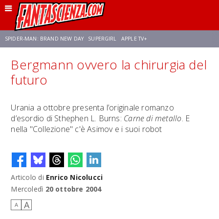
SPIDER-MAN: BRAND NEW DAY
SUPERGIRL
APPLE TV+
Bergmann ovvero la chirurgia del
FRANCO RICCIARDIELLO
ZENDAYA
STAR TREK
AVENGERS: DOOMSDAY
futuro
NETFLIX
SADIE SINK
STAR TREK: STRANGE NEW WORLDS
Urania a ottobre presenta l’originale romanzo
d’esordio di Sthephen L. Burns:
Carne di metallo
. E
nella "Collezione" c'è Asimov e i suoi robot
Articolo di
Enrico Nicolucci
Mercoledì
20 ottobre 2004
A
A