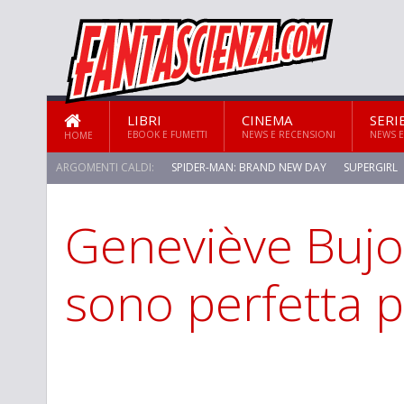
LIBRI
CINEMA
SERI
EBOOK E FUMETTI
NEWS E RECENSIONI
NEWS E
HOME
ARGOMENTI CALDI:
SPIDER-MAN: BRAND NEW DAY
SUPERGIRL
Geneviève Bujo
STAR TREK: STRANGE NEW WORLDS
sono perfetta p