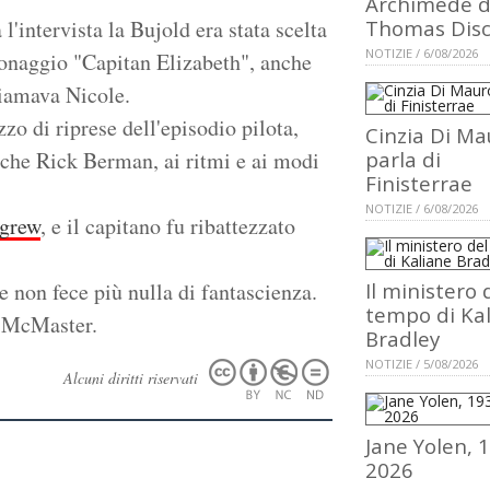
Archimede d
'intervista la Bujold era stata scelta
Thomas Dis
NOTIZIE / 6/08/2026
rsonaggio "Capitan Elizabeth", anche
hiamava Nicole.
o di riprese dell'episodio pilota,
Cinzia Di Ma
nche Rick Berman, ai ritmi e ai modi
parla di
Finisterrae
NOTIZIE / 6/08/2026
grew
, e il capitano fu ribattezzato
 e non fece più nulla di fantascienza.
Il ministero 
tempo di Ka
s McMaster.
Bradley
NOTIZIE / 5/08/2026
Alcuni diritti riservati
Jane Yolen, 
2026