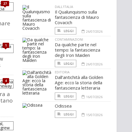
27
DALL'ITALIA
Il Qualunquismo sulla
fantascienza di Mauro
nare
Covacich
LEGGI
26/07/2026
CONTAMINAZIONI
Da qualche parte nel
1
tempo: la fantascienza
degli Iron Maiden
w
s
LEGGI
26/07/2026
EDITORIA
Dall’antichità alla Golden
4
Age: ecco la storia della
fantascienza letteraria
ra a
LEGGI
16/07/2026
itano
Odissea
LEGGI
15/07/2026