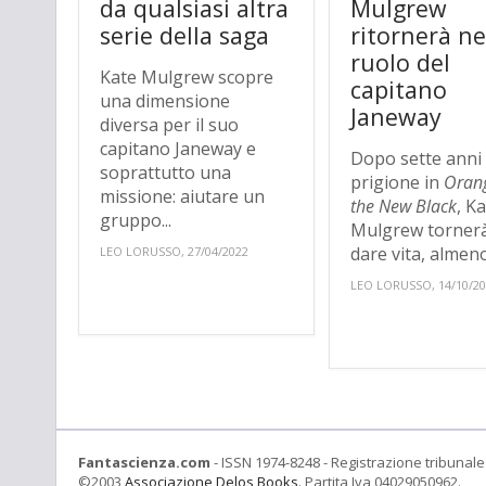
da qualsiasi altra
Mulgrew
serie della saga
ritornerà ne
ruolo del
Kate Mulgrew scopre
capitano
una dimensione
Janeway
diversa per il suo
capitano Janeway e
Dopo sette anni 
soprattutto una
prigione in
Orang
missione: aiutare un
the New Black
, K
gruppo...
Mulgrew torner
dare vita, almeno
LEO LORUSSO, 27/04/2022
LEO LORUSSO, 14/10/2
Fantascienza.com
- ISSN 1974-8248 - Registrazione tribunale 
©2003
Associazione Delos Books
. Partita Iva 04029050962.