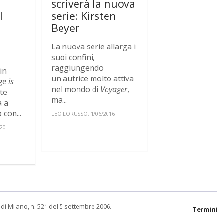
scriverà la nuova
l
serie: Kirsten
Beyer
La nuova serie allarga i
suoi confini,
raggiungendo
in
un'autrice molto attiva
e is
nel mondo di
Voyager
,
ate
ma...
à a
 con...
LEO LORUSSO, 1/06/2016
020
di Milano, n. 521 del 5 settembre 2006.
Termini