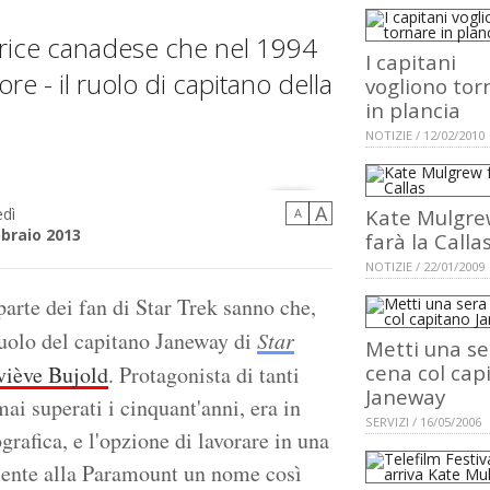
attrice canadese che nel 1994
I capitani
ore - il ruolo di capitano della
vogliono tor
in plancia
NOTIZIE / 12/02/2010
A
dì
Kate Mulgre
A
bbraio 2013
farà la Calla
NOTIZIE / 22/01/2009
arte dei fan di Star Trek sanno che,
l ruolo del capitano Janeway di
Star
Metti una se
cena col cap
iève Bujold
. Protagonista di tanti
Janeway
ai superati i cinquant'anni, era in
SERVIZI / 16/05/2006
grafica, e l'opzione di lavorare in una
amente alla Paramount un nome così