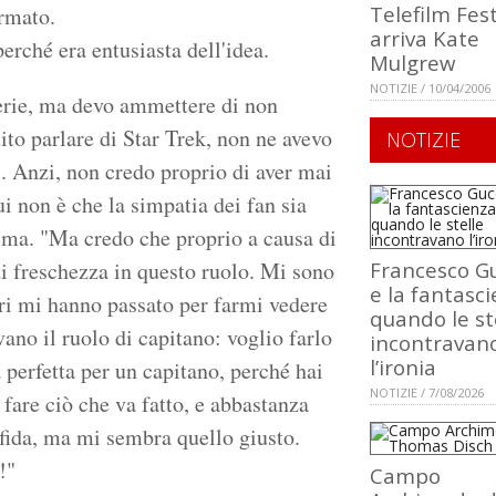
Telefilm Fest
irmato.
arriva Kate
perché era entusiasta dell'idea.
Mulgrew
NOTIZIE / 10/04/2006
serie, ma devo ammettere di non
ito parlare di Star Trek, non ne avevo
NOTIZIE
i. Anzi, non credo proprio di aver mai
ui non è che la simpatia dei fan sia
n ma. "Ma credo che proprio a causa di
di freschezza in questo ruolo. Mi sono
Francesco Gu
e la fantasci
ori mi hanno passato per farmi vedere
quando le st
no il ruolo di capitano: voglio farlo
incontravan
l’ironia
perfetta per un capitano, perché hai
NOTIZIE / 7/08/2026
 fare ciò che va fatto, e abbastanza
sfida, ma mi sembra quello giusto.
!"
Campo