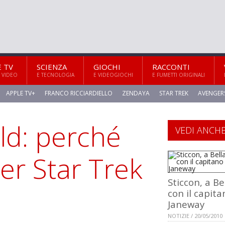
E TV
SCIENZA
GIOCHI
RACCONTI
 VIDEO
E TECNOLOGIA
E VIDEOGIOCHI
E FUMETTI ORIGINALI
APPLE TV+
FRANCO RICCIARDIELLO
ZENDAYA
STAR TREK
AVENGER
ld: perché
VEDI ANCH
er Star Trek
Sticcon, a Be
con il capita
Janeway
NOTIZIE / 20/05/2010