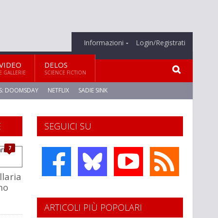
Informazioni
Login/Registrati
VIDEO
DELOS
E GALLERIE
SCIENCE FICTION
S: DOOMSDAY
NETFLIX
SADIE SINK
E
SEGUICI SU
7
llaria
no
ARTICOLI PIÙ POPOLARI