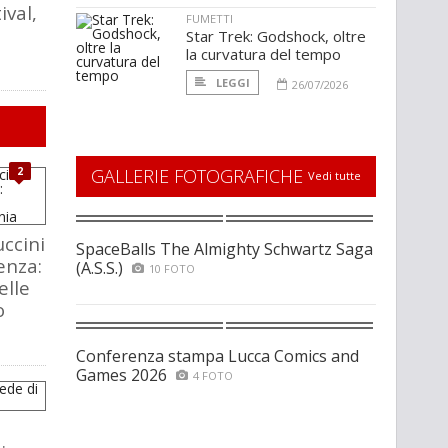
ival,
FUMETTI
Star Trek: Godshock, oltre
la curvatura del tempo
LEGGI
26/07/2026
2
GALLERIE FOTOGRAFICHE
Vedi tutte
ccini
SpaceBalls The Almighty Schwartz Saga
enza:
(A.S.S.)
10 FOTO
elle
o
Conferenza stampa Lucca Comics and
Games 2026
4 FOTO