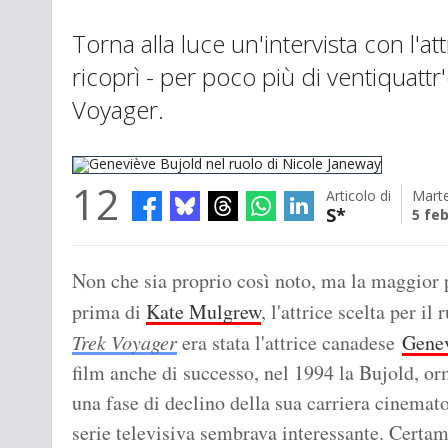
Torna alla luce un'intervista con l'
ricoprì - per poco più di ventiquattr'
Voyager.
12
Articolo di
Marte
S*
5 fe
Geneviève Bujold nel ruolo di Nicole Janeway
Non che sia proprio così noto, ma la maggior p
prima di
Kate Mulgrew
, l'attrice scelta per i
Trek Voyager
era stata l'attrice canadese
Genev
film anche di successo, nel 1994 la Bujold, orm
una fase di declino della sua carriera cinemato
serie televisiva sembrava interessante. Cert