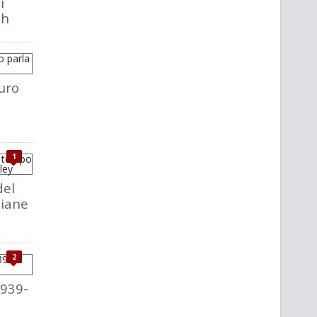
i
ch
uro
1
del
liane
2
1939-