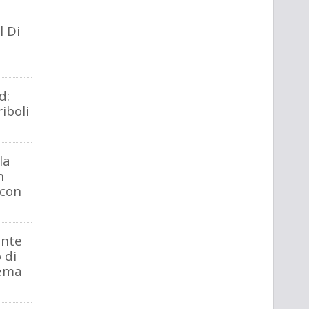
a
l Di
d:
iboli
la
n
ccon
ente
 di
nema