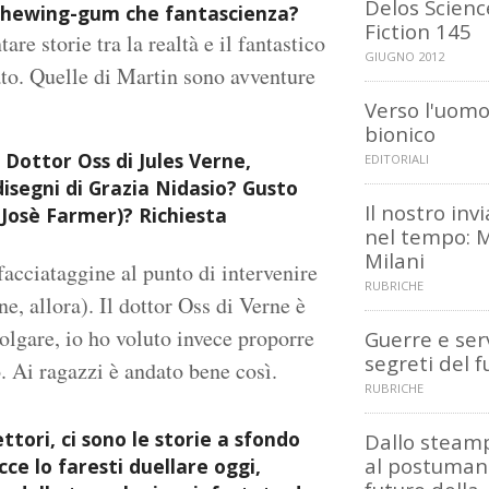
Delos Scienc
ù chewing-gum che fantascienza?
Fiction 145
re storie tra la realtà e il fantastico
GIUGNO 2012
ato. Quelle di Martin sono avventure
Verso l'uom
bionico
 Dottor Oss di Jules Verne,
EDITORIALI
 disegni di Grazia Nidasio? Gusto
Il nostro inv
ip Josè Farmer)? Richiesta
nel tempo: 
Milani
sfacciataggine al punto di intervenire
RUBRICHE
e, allora). Il dottor Oss di Verne è
olgare, io ho voluto invece proporre
Guerre e serv
segreti del f
. Ai ragazzi è andato bene così.
RUBRICHE
ttori, ci sono le storie a sfondo
Dallo steam
al postumano
ce lo faresti duellare oggi,