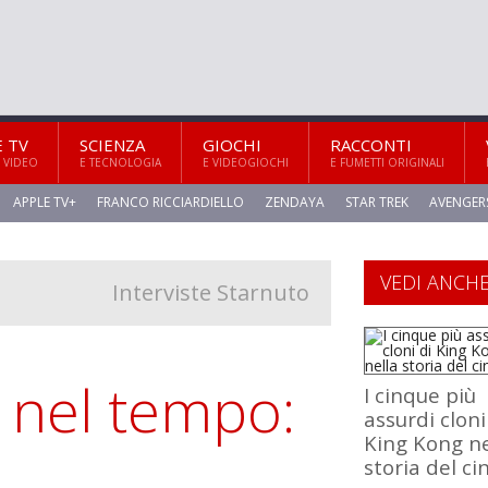
E TV
SCIENZA
GIOCHI
RACCONTI
 VIDEO
E TECNOLOGIA
E VIDEOGIOCHI
E FUMETTI ORIGINALI
APPLE TV+
FRANCO RICCIARDIELLO
ZENDAYA
STAR TREK
AVENGER
VEDI ANCH
Interviste Starnuto
o nel tempo:
I cinque più
assurdi cloni
King Kong ne
storia del c