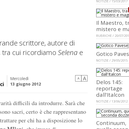
NOTIZIE / 15/03/2017
Il Maestro, t
mistero e m
RUBRICHE / 20/07/20
rande scrittore, autore di
, tra cui ricordiamo
Selena
e
Gotico Pave
NOTIZIE / 29/05/2015
A
Mercoledì
A
Delos 145:
ci
13 giugno 2012
reportage
dall'Italcon
arità difficili da introdurre. Sarà che
NOTIZIE / 13/06/2012
sono sacri, certo è che rappresentano
trattare per chi ha a disposizione lo
Continuum,
no MIlani
, che invece di