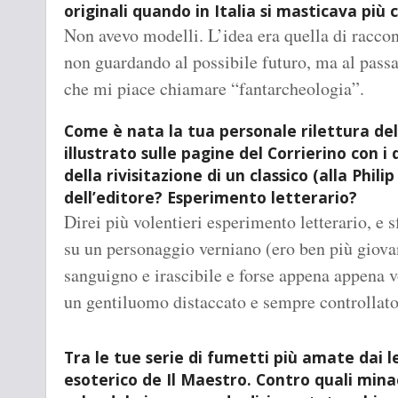
originali quando in Italia si masticava pi
Non avevo modelli. L’idea era quella di racconta
non guardando al possibile futuro, ma al pass
che mi piace chiamare “fantarcheologia”.
Come è nata la tua personale rilettura del
illustrato sulle pagine del Corrierino con i
della rivisitazione di un classico (alla Phil
dell’editore? Esperimento letterario?
Direi più volentieri esperimento letterario, e 
su un personaggio verniano (ero ben più giovan
sanguigno e irascibile e forse appena appena v
un gentiluomo distaccato e sempre controllato
Tra le tue serie di fumetti più amate dai le
esoterico de Il Maestro. Contro quali minac