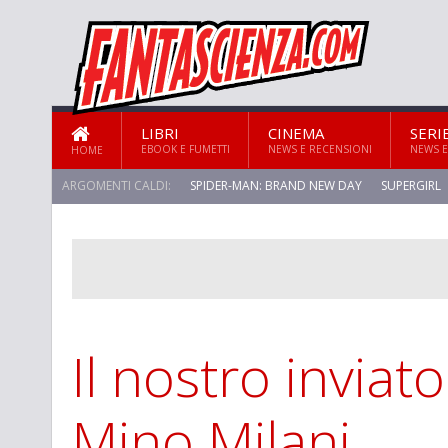
LIBRI
CINEMA
SERI
EBOOK E FUMETTI
NEWS E RECENSIONI
NEWS E
HOME
ARGOMENTI CALDI:
SPIDER-MAN: BRAND NEW DAY
SUPERGIRL
Il nostro inviat
Mino Milani