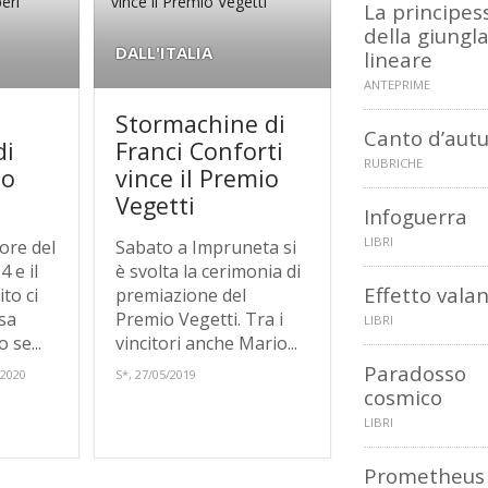
La principes
della giungl
DALL'ITALIA
lineare
ANTEPRIME
Stormachine di
Canto d’aut
di
Franci Conforti
RUBRICHE
co
vince il Premio
Vegetti
Infoguerra
LIBRI
ore del
Sabato a Impruneta si
4 e il
è svolta la cerimonia di
Effetto vala
to ci
premiazione del
sa
Premio Vegetti. Tra i
LIBRI
 se...
vincitori anche Mario...
Paradosso
/2020
S*, 27/05/2019
cosmico
LIBRI
Prometheus