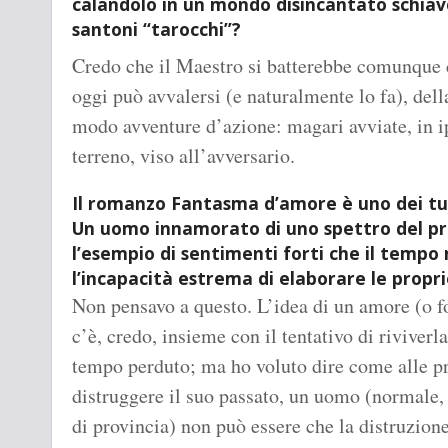
calandolo in un mondo disincantato schiav
santoni “tarocchi”?
Credo che il Maestro si batterebbe comunque c
oggi può avvalersi (e naturalmente lo fa), del
modo avventure d’azione: magari avviate, in ip
terreno, viso all’avversario.
Il romanzo Fantasma d’amore è uno dei tuoi
Un uomo innamorato di uno spettro del pr
l’esempio di sentimenti forti che il tempo
l’incapacità estrema di elaborare le prop
Non pensavo a questo. L’idea di un amore (o f
c’è, credo, insieme con il tentativo di riviverl
tempo perduto; ma ho voluto dire come alle p
distruggere il suo passato, un uomo (normale
di provincia) non può essere che la distruzio