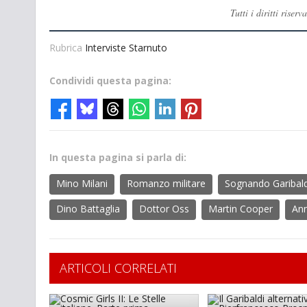
Tutti i diritti ris
Rubrica
Interviste Starnuto
Condividi questa pagina:
In questa pagina si parla di:
Mino Milani
Romanzo militare
Sognando Garibald
Dino Battaglia
Dottor Oss
Martin Cooper
Ann
ARTICOLI CORRELATI