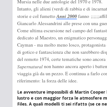
Mursia nelle due antologie del 1970 e 1978.
Intanto, gli alieni (verdi di rabbia e di incarna
Anni 2000
storie e col fumetto
fanno
;;;;;;af
Giancarlo Alessandrini alle prese con una gue
Come ultima escursione nel campo del fantasti
dedicato al Maestro, un enigmatico personaggio
Cayman - ma molto meno losco, protagonista d
di gotico e fantascienza che non sarebbero dis
del remoto 1974, certe tematiche sono ancora
non hanno ancora aperto i batte
Supernatural
viaggia già da un pezzo. E continua a farlo co
riferimento: la forza delle idee.
Le avventure impossibili di Martin Cooper 
lustro e con maggior forza le atmosfere m
Files. A quali modelli ti sei rifatto (se ce n