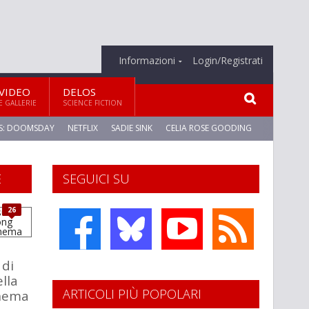
Informazioni
Login/Registrati
VIDEO
DELOS
E GALLERIE
SCIENCE FICTION
S: DOOMSDAY
NETFLIX
SADIE SINK
CELIA ROSE GOODING
E
SEGUICI SU
26
 di
lla
ARTICOLI PIÙ POPOLARI
inema