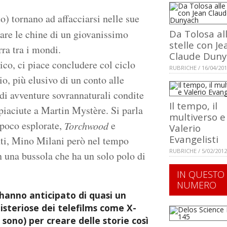
to) tornano ad affacciarsi nelle sue
filare le chine di un giovanissimo
Da Tolosa al
stelle con Je
rra tra i mondi.
Claude Duny
co, ci piace concludere col ciclo
RUBRICHE / 16/04/20
, più elusivo di un conto alle
i avventure sovrannaturali condite
Il tempo, il
piaciute a Martin Mystère. Si parla
multiverso e
 poco esplorate,
e
Torchwood
Valerio
Evangelisti
nti, Mino Milani però nel tempo
RUBRICHE / 5/02/2012
n una bussola che ha un solo polo di
IN QUESTO
NUMERO
hanno anticipato di quasi un
isteriose dei telefilms come X-
e sono) per creare delle storie così