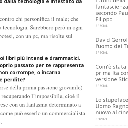
futuro della
o dalla tecnologia e infestato da
fantascienz
secondo Pau
ontro chi personifica il male; che
Filippo
la tecnologia. Sarebbero però in ogni
SPECIALI
otesi, con un pc, ma risolte sul
David Gerrol
l'uomo dei Tr
SPECIALI
 libri più intensi e drammatici.
oprio passato per te rappresenta
Com'è stata 
 non corrompe, o incarna
prima Italco
versione Sti
rie perdite?
orse della prima passione giovanile)
SPECIALI
a recuperando l’impossibile, cioè il
Lo stupefac
rese con un fantasma determinato a
Uomo Ragno
nuovo al ci
, come può esserlo un commercialista
SERVIZI
ne.