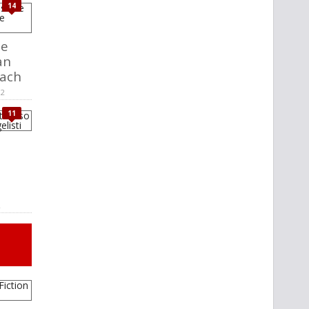
14
le
an
ach
12
11