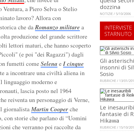
quella seco
dozzina
o Ventura, a Piero Selva o Stelio
NOTIZIE / 5/10/2006
rminato lavoro? Allora con
Romanzo militare
 storica che da
a
INTERVISTE
STARNUTO
olta produzione del grande scrittore
lti lettori maturi, che hanno scoperto
Piccoli" (e poi "dei Ragazzi") dagli
Gli asterisch
Selena
I cinque
 Con fumetti come
e
insonni di Sil
te a incontrare una civiltà aliena in
Sosio
 Il linguaggio moderno e
RUBRICHE / 13/01/20
ronauti, lascia posto nel 1964
che reiventa un personaggio di Verne,
Le inesauribi
Martin Cooper
l giornalista
che
fantasie di 
, con storie che parlano di “Uomini
Hikawa
nzioni che verranno poi raccolte da
RUBRICHE / 15/10/20