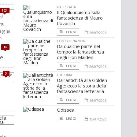
DALL'ITALIA
103
Il Qualunquismo sulla
fantascienza di Mauro
ra
Covacich
agia
LEGGI
26/07/2026
15
CONTAMINAZIONI
Da qualche parte nel
16
tempo: la fantascienza
se
degli Iron Maiden
LEGGI
26/07/2026
3
EDITORIA
Dall’antichità alla Golden
Age: ecco la storia della
fantascienza letteraria
LEGGI
16/07/2026
Odissea
LEGGI
15/07/2026