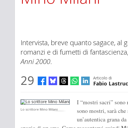
Intervista, breve quanto sagace, al g
romanzi e di fumetti di fantascienza
Anni 2000
.
29
Articolo di
Fabio Lastruc
I “mostri sacri” sono r
sono mostri, sarà che 
Lo scrittore Mino Milani
un’autentica grana da 
spazio di un sms. Come raccontarvi quindi
Mi