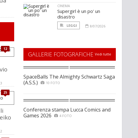
nda
CINEMA
Supergirl è un po' un
disastro
LEGGI
8/07/2026
12
GALLERIE FOTOGRAFICHE
Vedi tutte
i
vio
SpaceBalls The Almighty Schwartz Saga
(A.S.S.)
10 FOTO
13
25
Conferenza stampa Lucca Comics and
li
Games 2026
Reiko
4 FOTO
12