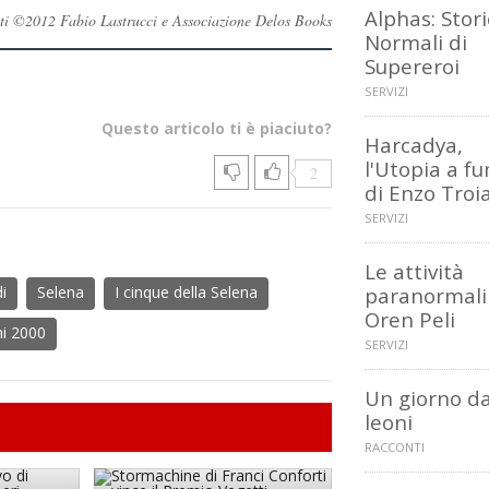
Alphas: Stor
ervati ©2012 Fabio Lastrucci e Associazione Delos Books
Normali di
Supereroi
SERVIZI
Questo articolo ti è piaciuto?
Harcadya,
l'Utopia a f
2
di Enzo Troi
SERVIZI
Le attività
i
Selena
I cinque della Selena
paranormali
Oren Peli
i 2000
SERVIZI
Un giorno d
leoni
RACCONTI