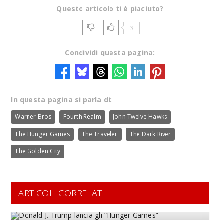
Questo articolo ti è piaciuto?
3
Condividi questa pagina:
In questa pagina si parla di:
Warner Bros
Fourth Realm
John Twelve Hawks
The Hunger Games
The Traveler
The Dark River
The Golden City
ARTICOLI CORRELATI