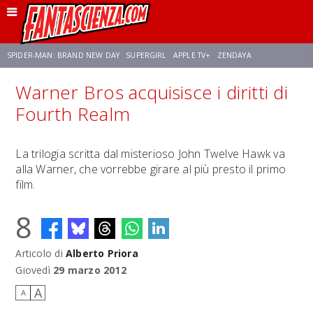
SPIDER-MAN: BRAND NEW DAY
SUPERGIRL
APPLE TV+
ZENDAYA
Warner Bros acquisisce i diritti di
FRANCO RICCIARDIELLO
AVENGERS: DOOMSDAY
STAR TREK
NETFLIX
Fourth Realm
SADIE SINK
STAR TREK: STRANGE NEW WORLDS
La trilogia scritta dal misterioso John Twelve Hawk va
alla Warner, che vorrebbe girare al più presto il primo
film.
8
Articolo di
Alberto Priora
Giovedì
29 marzo 2012
A
A