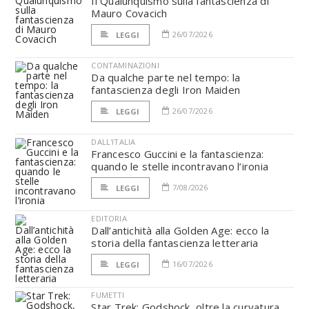
Il Qualunquismo sulla fantascienza di
Mauro Covacich
26/07/2026
LEGGI
CONTAMINAZIONI
Da qualche parte nel tempo: la
fantascienza degli Iron Maiden
26/07/2026
LEGGI
DALL'ITALIA
Francesco Guccini e la fantascienza:
quando le stelle incontravano l’ironia
7/08/2026
LEGGI
EDITORIA
Dall’antichità alla Golden Age: ecco la
storia della fantascienza letteraria
16/07/2026
LEGGI
FUMETTI
Star Trek: Godshock, oltre la curvatura