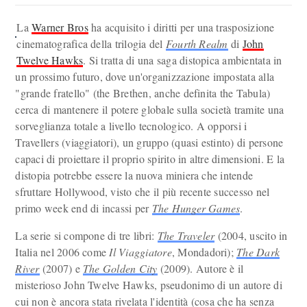
La
Warner Bros
ha acquisito i diritti per una trasposizione
cinematografica della trilogia del
Fourth Realm
di
John
Twelve Hawks
. Si tratta di una saga distopica ambientata in
un prossimo futuro, dove un'organizzazione impostata alla
"grande fratello" (the Brethen, anche definita the Tabula)
cerca di mantenere il potere globale sulla società tramite una
sorveglianza totale a livello tecnologico. A opporsi i
Travellers (viaggiatori), un gruppo (quasi estinto) di persone
capaci di proiettare il proprio spirito in altre dimensioni. E la
distopia potrebbe essere la nuova miniera che intende
sfruttare Hollywood, visto che il più recente successo nel
primo week end di incassi per
The Hunger Games
.
La serie si compone di tre libri:
The Traveler
(2004, uscito in
Italia nel 2006 come
Il Viaggiatore
, Mondadori);
The Dark
River
(2007) e
The Golden City
(2009). Autore è il
misterioso John Twelve Hawks, pseudonimo di un autore di
cui non è ancora stata rivelata l'identità (cosa che ha senza