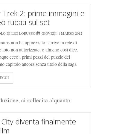
r Trek 2: prime immagini e
o rubati sul set
OLO DI LEO LORUSSO
GIOVEDÌ, 1 MARZO 2012
brams non ha apprezzato l'arrivo in rete di
e foto non autorizzate, o almeno così dice.
ue ecco i primi pezzi del puzzle del
mo capitolo ancora senza titolo della saga
EGGI
duzione, ci sollecita alquanto:
 City diventa finalmente
film