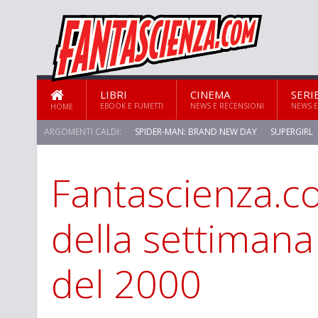
LIBRI
CINEMA
SERI
EBOOK E FUMETTI
NEWS E RECENSIONI
NEWS E
HOME
ARGOMENTI CALDI:
SPIDER-MAN: BRAND NEW DAY
SUPERGIRL
Fantascienza.co
STAR TREK: STRANGE NEW WORLDS
della settiman
del 2000