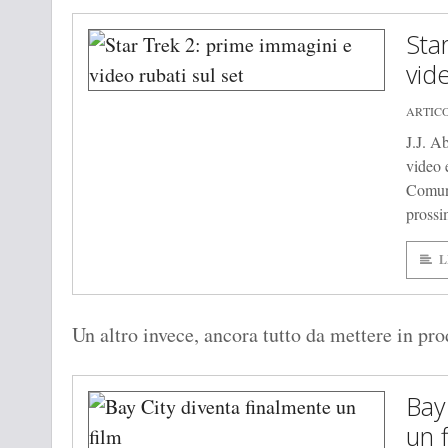
Sta
vide
ARTIC
J.J. A
video 
Comunq
prossi
L
Un altro invece, ancora tutto da mettere in pro
Bay
un 