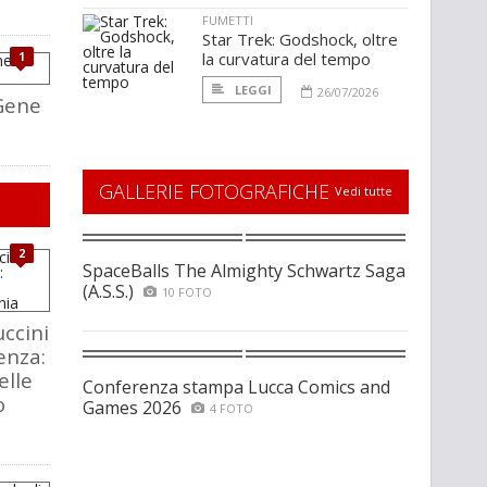
FUMETTI
Star Trek: Godshock, oltre
la curvatura del tempo
1
LEGGI
26/07/2026
 Gene
GALLERIE FOTOGRAFICHE
Vedi tutte
2
SpaceBalls The Almighty Schwartz Saga
(A.S.S.)
10 FOTO
ccini
enza:
elle
Conferenza stampa Lucca Comics and
o
Games 2026
4 FOTO