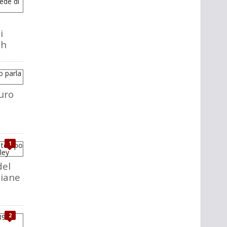
i
ch
uro
1
del
liane
2