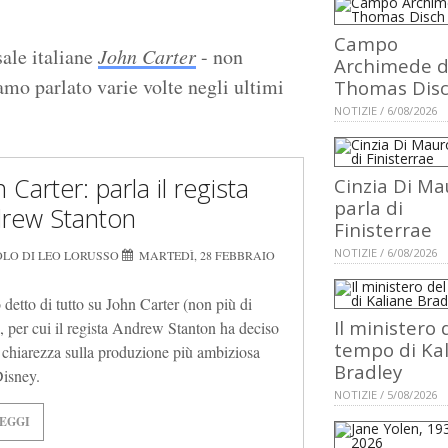
Campo
sale italiane
John Carter
- non
Archimede d
mo parlato varie volte negli ultimi
Thomas Dis
NOTIZIE / 6/08/2026
 Carter: parla il regista
Cinzia Di Ma
parla di
rew Stanton
Finisterrae
NOTIZIE / 6/08/2026
OLO DI LEO LORUSSO
MARTEDÌ, 28 FEBBRAIO
 detto di tutto su John Carter (non più di
Il ministero 
, per cui il regista Andrew Stanton ha deciso
tempo di Ka
e chiarezza sulla produzione più ambiziosa
Bradley
Disney.
NOTIZIE / 5/08/2026
EGGI