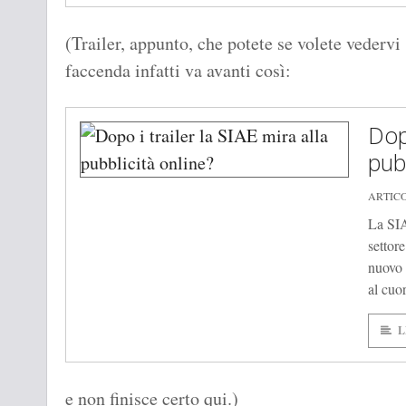
(Trailer, appunto, che potete se volete vedervi
faccenda infatti va avanti così:
Dopo
pubb
ARTICO
La SIA
settor
nuovo t
al cuo
L
e non finisce certo qui.)