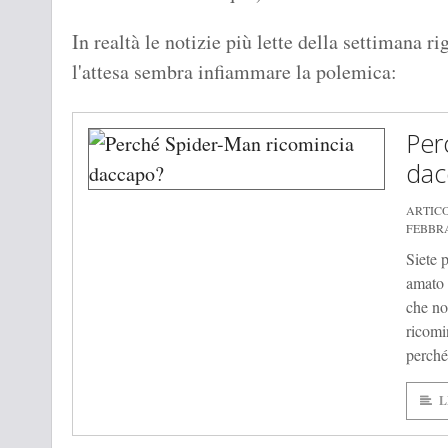
In realtà le notizie più lette della settimana r
l'attesa sembra infiammare la polemica:
Per
dac
ARTIC
FEBBRA
Siete p
amato 
che no
ricomi
perché
L