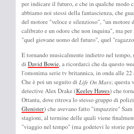
per indicare il futuro, e che in qualche modo 
abbiamo noi stessi della fantascienza, che guar
del motore "veloce e silenzioso", "un motore d
calibrato e un odore che non inquina", ma per 
"quel giovane uomo del futuro", quel "ragazzo 
E tornando musicalmente indietro nel tempo, 
di
David Bowie
, a ricordarci che da questo we
l'omonima serie tv britannica, in onda alle 22 
Che è poi un seguito di
; questa 
Life On Mars
detective Alex Drake (
Keeley Hawes
) che torn
Ottanta, dove ritrova lo stesso gruppo di poliz
Glenister
) che avevano fatto "impazzire" Sam T
stagioni, al termine delle quali viene finalment
"viaggio nel tempo" (ma godetevi le storie per 