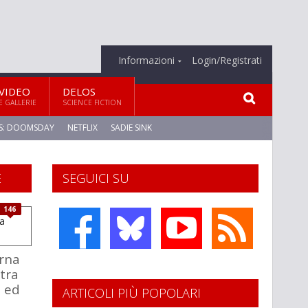
Informazioni
Login/Registrati
VIDEO
DELOS
E GALLERIE
SCIENCE FICTION
S: DOOMSDAY
NETFLIX
SADIE SINK
E
SEGUICI SU
146
orna
tra
a ed
ARTICOLI PIÙ POPOLARI