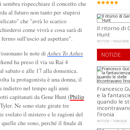
ci sembra rispecchiare il concetto che
da al futuro non tanto per stupirsi
elicato" che "avrà lo scarico
Il ritorno di
chiedersi come vivrà e cosa sarà di
Hunt
fermo sull'uscio ad aspettare".
NOTIZIE / 18/02/2008
risuonano le note di
Ashes To Ashes
NOTIZIE
ekend ha preso il via su Rai 4
al sabato e alle 17 alla domenica.
volta la protagonista è una donna, il
a indietro nel tempo agli anni
Francesco Gu
e la fantasci
iotti capitanati da Gene Hunt (
Philip
quando le st
yler. Ne sono state girate tre
incontravan
e svelato il mistero e le ragioni del
l’ironia
NOTIZIE / 7/08/2026
quelle che sono, perché il finale di