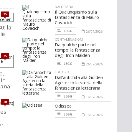
DALL'ITALIA
Il Qualunquismo sulla
25
fantascienza di Mauro
Covacich
0: la
LEGGI
26/07/2026
le
CONTAMINAZIONI
Da qualche parte nel
tempo: la fantascienza
degli Iron Maiden
25
LEGGI
26/07/2026
e,
EDITORIA
Dall’antichità alla Golden
 in
Age: ecco la storia della
iana
fantascienza letteraria
LEGGI
16/07/2026
20
Odissea
hes
LEGGI
15/07/2026
 /