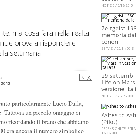
NOTIZIE / 3/12/2015
Zeitgeist 198
te, ma cosa farà nella realtà
memoria dal
ande prova a rispondere
ceneri
SERVIZI / 29/11/2013
lla settimana.
29 settembr
A
a
A
Life on Mars
 2012
versione ital
NOTIZIE / 28/05/2009
uito particolarmente Lucio Dalla,
. Tuttavia un piccolo omaggio ci
Ashes to As
iamo ricordando il brano che abbiamo
(Pilot)
RECENSIONI TELEFILM
2000 era ancora il numero simbolico
18/02/2008