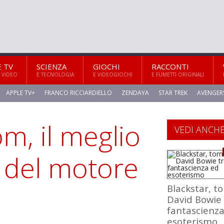
E TV
SCIENZA
GIOCHI
RACCONTI
 VIDEO
E TECNOLOGIA
E VIDEOGIOCHI
E FUMETTI ORIGINALI
APPLE TV+
FRANCO RICCIARDIELLO
ZENDAYA
STAR TREK
AVENGER
m, il meglio
VEDI ANCH
a del motore
Blackstar, t
David Bowie 
fantascienz
esoterismo