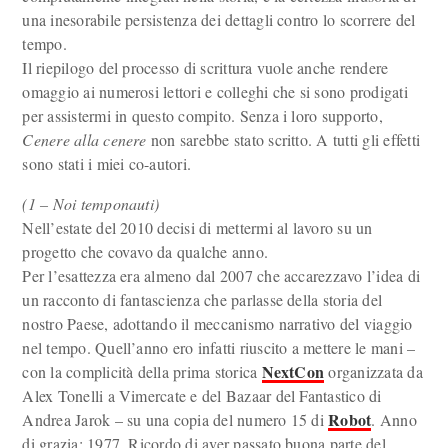
una inesorabile persistenza dei dettagli contro lo scorrere del
tempo.
Il riepilogo del processo di scrittura vuole anche rendere
omaggio ai numerosi lettori e colleghi che si sono prodigati
per assistermi in questo compito. Senza i loro supporto,
Cenere alla cenere
non sarebbe stato scritto. A tutti gli effetti
sono stati i miei co-autori.
(1 – Noi temponauti)
Nell’estate del 2010 decisi di mettermi al lavoro su un
progetto che covavo da qualche anno.
Per l’esattezza era almeno dal 2007 che accarezzavo l’idea di
un racconto di fantascienza che parlasse della storia del
nostro Paese, adottando il meccanismo narrativo del viaggio
nel tempo. Quell’anno ero infatti riuscito a mettere le mani –
NextCon
con la complicità della prima storica
organizzata da
Alex Tonelli a Vimercate e del Bazaar del Fantastico di
Robot
Andrea Jarok – su una copia del numero 15 di
. Anno
di grazia: 1977. Ricordo di aver passato buona parte del