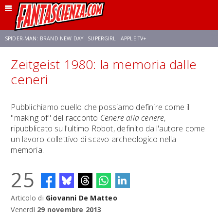
SPIDER-MAN: BRAND NEW DAY
SUPERGIRL
APPLE TV+
Zeitgeist 1980: la memoria dalle
FRANCO RICCIARDIELLO
ZENDAYA
AVENGERS: DOOMSDAY
STAR TREK
ceneri
NETFLIX
SADIE SINK
STAR TREK: STRANGE NEW WORLDS
Pubblichiamo quello che possiamo definire come il
"making of" del racconto
Cenere alla cenere
,
ripubblicato sull'ultimo Robot, definito dall'autore come
un lavoro collettivo di scavo archeologico nella
memoria.
25
Articolo di
Giovanni De Matteo
Venerdì
29 novembre 2013