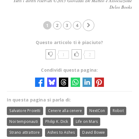
Tutti i diritti riservati ©2013 Giovanni De Matteo e Associazione
Delos Books
1
2
3
4
Questo articolo ti è piaciuto?
1
2
Condividi questa pagina:
In questa pagina si parla di:
Salvatore Proietti
Cenere alla cenere
NextCon
Robot
Noi temponauti
Philip K. Dick
Life on Mars
Strano attrattore
Ashes to Ashes
David Bowie