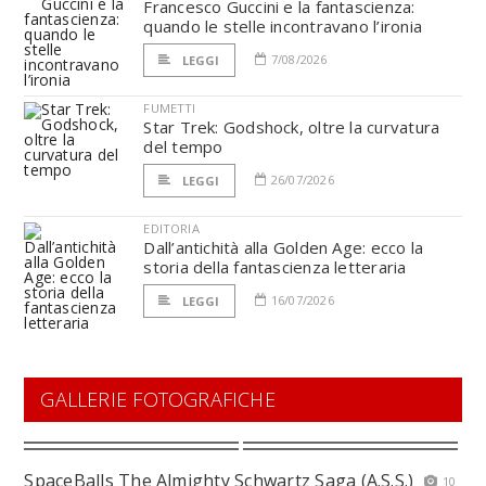
Francesco Guccini e la fantascienza:
quando le stelle incontravano l’ironia
7/08/2026
LEGGI
FUMETTI
Star Trek: Godshock, oltre la curvatura
del tempo
26/07/2026
LEGGI
EDITORIA
Dall’antichità alla Golden Age: ecco la
storia della fantascienza letteraria
16/07/2026
LEGGI
GALLERIE FOTOGRAFICHE
SpaceBalls The Almighty Schwartz Saga (A.S.S.)
10