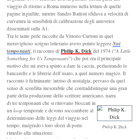
viaggio di ritorno a Roma immerso nella lettura di quelle
pagine ingiallite, mentre Sandro Battisti sfidava a velocità di
curvatura la sensibilità di calibrazione degli autovelox
disseminati sulla A1.
Tra le tante perle raccolte da Vittorio Curtoni in quel
meraviglioso scrigno letterario avevo potuto leggere
Noi
Philip K. Dick
temponauti
, il racconto di
del 1974 (“
A Little
Something for Us Temponauts
”) che poi era il principale
motivo che mi aveva spinto a dare la caccia, perlustrando le
bancarelle e le librerie dell’usato, a quel numero magico. Il
racconto è fulminante: intriso di nostalgia, pervaso da quel
senso di sconfitta inesorabile che contraddistingue una gran
parte della produzione dello scrittore americano, narra
di tre temponauti che si ritrovano bloccati in
un
loop
temporale e devono soccombere al
determinismo delle leggi del viaggio nel
tempo, malgrado i loro sforzi di porre
Philip K. Dick
rimedio alla situazione.