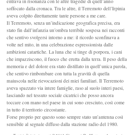
entrava in risonanza con le altre tragedie di quell’anno
soffocato dalla cronaca. Tra le altre, il Terremoto dell’Irpinia
aveva colpito direttamente tante persone a me care.
Il Terremoto, senza un’indicazione geografica precisa, era
stato fin dall’infanzia un’ombra terribile sospesa nei racconti
che sentivo svolgersi intorno a me: il ricordo sconfinava a
volte nel mito, in una celebrazione espressionista dalle
ambizioni catartiche. La luna che si tinge di porpora, i cani
che impazziscono, il fuoco che erutta dalla terra. Il peso della
memoria e del dolore era stato distillato in quell’unica parola,
che sentivo rimbombare con tutta la gravità di quella
maiuscola nelle rievocazioni dei miei familiari. Il Terremoto
aveva spazzato via intere famiglie, raso al suolo interi paesi,
lasciando nel tessuto sociale cicatrici che posso ancora
toccare con mano nel paese in cui sono cresciuto, così come
in tutto il territorio circostante.
Forse proprio per questo sono sempre stato un’antenna così
sensibile al segnale diffuso dalla stazione radio del 1980.