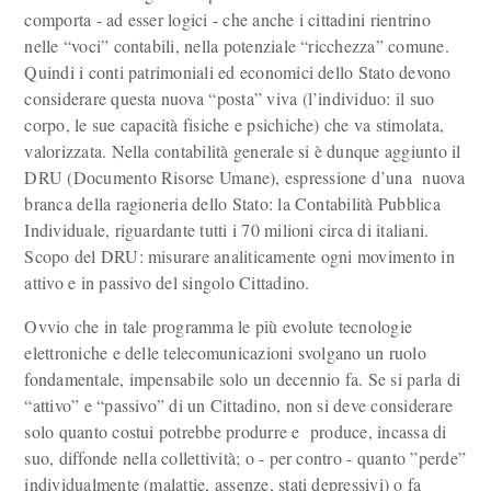
comporta - ad esser logici - che anche i cittadini rientrino
nelle “voci” contabili, nella potenziale “ricchezza” comune.
Quindi i conti patrimoniali ed economici dello Stato devono
considerare questa nuova “posta” viva (l’individuo: il suo
corpo, le sue capacità fisiche e psichiche) che va stimolata,
valorizzata. Nella contabilità generale si è dunque aggiunto il
DRU (Documento Risorse Umane), espressione d’una nuova
branca della ragioneria dello Stato: la Contabilità Pubblica
Individuale, riguardante tutti i 70 milioni circa di italiani.
Scopo del DRU: misurare analiticamente ogni movimento in
attivo e in passivo del singolo Cittadino.
Ovvio che in tale programma le più evolute tecnologie
elettroniche e delle telecomunicazioni svolgano un ruolo
fondamentale, impensabile solo un decennio fa. Se si parla di
“attivo” e “passivo” di un Cittadino, non si deve considerare
solo quanto costui potrebbe produrre e produce, incassa di
suo, diffonde nella collettività; o - per contro - quanto ”perde”
individualmente (malattie, assenze, stati depressivi) o fa