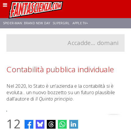
SPIDER-MAN: BRAND NEW DAY
SUPERGIRL
APPLE TV+
Accadde... domani
FRANCO RICCIARDIELLO
ZENDAYA
STAR TREK
AVENGERS: DOOMSDAY
NETFLIX
SADIE SINK
CELIA ROSE GOODING
Contabilità pubblica individuale
Nel 2020, lo Stato è un'azienda e la contabilità si è
evoluta... un nuovo bozzetto su un futuro plausibile
dall'autore di
Il Quinto principio
.
12