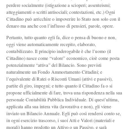
perdere socialmente (istigazione a scioperi; assenteismi;
atteggiamenti o scritti antisociali; contestazioni, etc.) Ogni
Cittadino può arricchire o impoverire lo Stato non solo con il
denaro ma anche con l’influsso di pensieri, parole, opere.
Pertanto, tutto quanto egli fa, dice o pensa di buono e non,
oggi viene automaticamente recepito, elaborato,
contabilizzato. Il principio inderogabile è che l’uomo (il
Cittadino) nasce come “valore” economico, cioè come posta
potenzialmente “attiva” del Bilancio. Sono previsti
naturalmente un Fondo Ammortamento Cittadini; e
l’equivalente di Ratei o Risconti Umani (attivi e passivi),
partite di giro, impegni; e tutto quanto il Cittadino fa o si
propone ufficialmente di fare, trova una rispondenza nella sua
personale Contabilità Pubblica Individuale. Di quest’ultima,
applicata alla sua intera vita (lavorativa e non), gli viene
inviato un Bilancio Annuale. Egli può così rendersi conto se,
in ogni esercizio trascorso, i suoi Atti e Valori (materiali e
morali) hanno prodotto un Attivo o un Passivo, e sarà