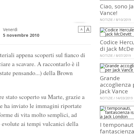
Ciao, sono J
Vance!
NOTIZIE / 8/10/2019
A
Venerdì
A
5 novembre 2010
Codice Herc
di Jack McDe
teriali appena scoperti sul fianco di
NOTIZIE / 8/07/2019
are a scavare. A raccontarlo è il
tate pensando...) della Brown
Grande
accoglienza 
Jack Vance
re stato scoperto su Marte, grazie a
NOTIZIE / 14/03/2019
che ha inviato le immagini riportate
 forme di vita molto semplici, ad
 evolute ai tempi vulcanici della
I temponauti
fantascienz