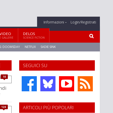
Informazioni
Login/Registrati
VIDEO
DELOS
E GALLERIE
SCIENCE FICTION
S: DOOMSDAY
NETFLIX
SADIE SINK
E
SEGUICI SU
10
ndi
e
ARTICOLI PIÙ POPOLARI
124