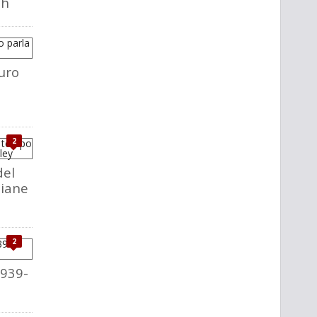
ch
uro
2
del
liane
2
1939-