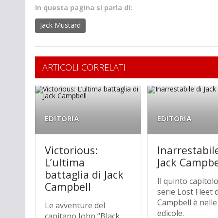
In questa pagina si parla di:
Jack Mustard
ARTICOLI CORRELATI
EDITORIA
EDITORIA
Victorious:
Inarrestabil
L’ultima
Jack Campbe
battaglia di Jack
Il quinto capitolo
Campbell
serie Lost Fleet d
Campbell è nelle
Le avventure del
edicole.
capitano John “Black