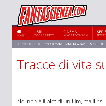
LIBRI
CINEMA
SERI
EBOOK E FUMETTI
NEWS E RECENSIONI
NEWS E
HOME
ARGOMENTI CALDI:
SPIDER-MAN: BRAND NEW DAY
SUPERGIRL
Tracce di vita 
STAR TREK: STRANGE NEW WORLDS
No, non è il plot di un film, ma il ris