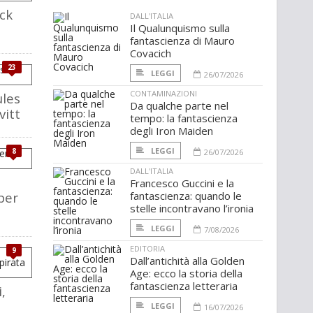
ack
DALL'ITALIA
Il Qualunquismo sulla
fantascienza di Mauro
Covacich
23
LEGGI
26/07/2026
CONTAMINAZIONI
ules
Da qualche parte nel
vitt
tempo: la fantascienza
degli Iron Maiden
LEGGI
8
26/07/2026
DALL'ITALIA
Francesco Guccini e la
per
fantascienza: quando le
stelle incontravano l’ironia
LEGGI
7/08/2026
EDITORIA
9
Dall’antichità alla Golden
Age: ecco la storia della
fantascienza letteraria
,
a
LEGGI
16/07/2026