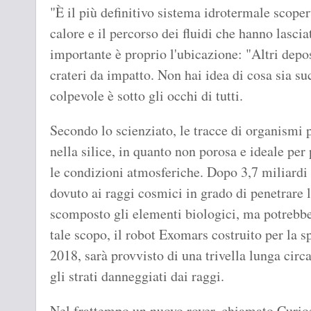
"È il più definitivo sistema idrotermale scoper
calore e il percorso dei fluidi che hanno lascia
importante è proprio l'ubicazione: "Altri depo
crateri da impatto. Non hai idea di cosa sia su
colpevole è sotto gli occhi di tutti.
Secondo lo scienziato, le tracce di organismi p
nella silice, in quanto non porosa e ideale per 
le condizioni atmosferiche. Dopo 3,7 miliardi 
dovuto ai raggi cosmici in grado di penetrare l
scomposto gli elementi biologici, ma potrebber
tale scopo, il robot Exomars costruito per la s
2018, sarà provvisto di una trivella lunga circ
gli strati danneggiati dai raggi.
Nel frattempo un nuovo rover, chiamato Curiosi