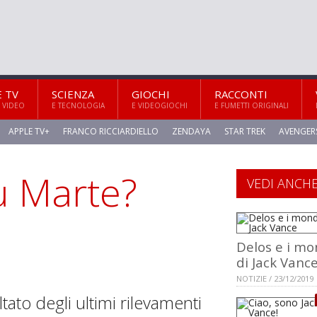
E TV
SCIENZA
GIOCHI
RACCONTI
 VIDEO
E TECNOLOGIA
E VIDEOGIOCHI
E FUMETTI ORIGINALI
APPLE TV+
FRANCO RICCIARDIELLO
ZENDAYA
STAR TREK
AVENGER
su Marte?
VEDI ANCH
Delos e i mo
di Jack Vanc
NOTIZIE / 23/12/2019
ultato degli ultimi rilevamenti