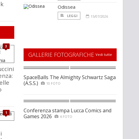
ck
Odissea
LEGGI
15/07/2026
3
GALLERIE FOTOGRAFICHE
Vedi tutte
ccini
enza:
SpaceBalls The Almighty Schwartz Saga
elle
(A.S.S.)
10 FOTO
o
Conferenza stampa Lucca Comics and
1
Games 2026
4 FOTO
i