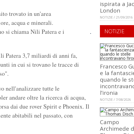
ispirata a Ja
London
ito trovato in un'area
NOTIZIE / 21/09/2016
ore, acqua e minerali.
no si chiama Nili Patera e i
NOTIZIE
i Patera 3,7 miliardi di anni fa,
unti in cui si trovano le tracce di
Francesco Gu
e la fantasci
so".
quando le st
incontravan
vo nell'analizzare tutte le
l’ironia
ler andare oltre la ricerca di acqua,
NOTIZIE / 7/08/2026
orsa dai due rover Spirit e Phoenix. Il
nte abitabili nel passato, con
Campo
Archimede d