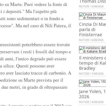
Thomas Dis
to su Marte. Puoi vedere la fonte di
NOTIZIE / 6/08/2026
ti i depositi." Ma l'aspetto più
siti sono sedimentari o in fondo a
Cinzia Di Ma
ccesso". Ma nel caso di Nili Patera, il
parla di
Finisterrae
NOTIZIE / 6/08/2026
reesistenti potrebbero essere trovate
preservare i resti i fossili dal tempo e
Il ministero 
di anni, l'unico degrado può essere
tempo di Ka
a silice. Questi possono aver
Bradley
o aver lasciato tracce di carbonio. A
NOTIZIE / 5/08/2026
pedizione su Marte prevista per il
a due metri, in grado di oltrepassare
Jane Yolen, 
2026
NOTIZIE / 4/08/2026
ty, è pronto a partire per il 2012 con