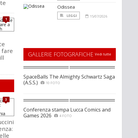
te
Odissea
LEGGI
15/07/2026
1
ce
 fare
GALLERIE FOTOGRAFICHE
Vedi tutte
ll
SpaceBalls The Almighty Schwartz Saga
(A.S.S.)
10 FOTO
3
Conferenza stampa Lucca Comics and
Games 2026
4 FOTO
ccini
enza:
elle