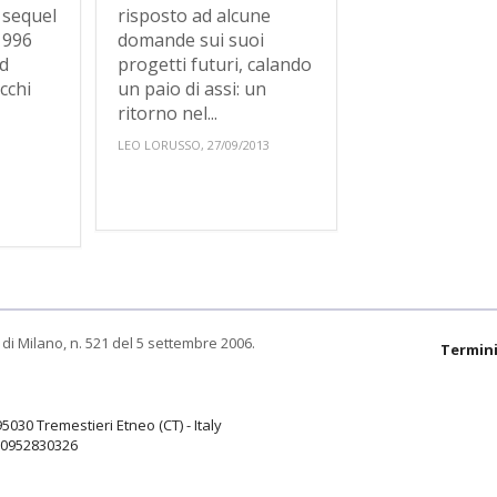
 sequel
risposto ad alcune
1996
domande sui suoi
nd
progetti futuri, calando
cchi
un paio di assi: un
ritorno nel...
LEO LORUSSO, 27/09/2013
di Milano, n. 521 del 5 settembre 2006.
Termini
95030 Tremestieri Etneo (CT) - Italy
9.0952830326