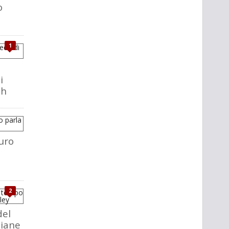
o
1
i
ch
uro
2
del
liane