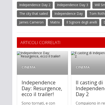
Independence Day 2
Independence Day 3
Will S
The city that sailed
Independence Day
Tom Rot
James Cameron
Matrix
Il Signore degli anelli
ARTICOLI CORRELATI
CINEMA
CINEMA
Independence
Il casting di
Day: Resurgence,
Independen
ecco il trailer!
Day 2
Sono tornati, e con
Compaiono in ret