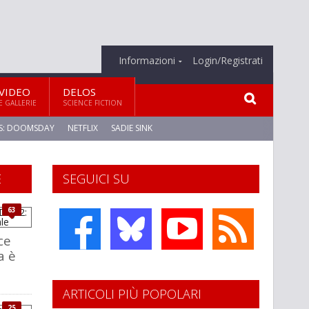
Informazioni
Login/Registrati
VIDEO
DELOS
E GALLERIE
SCIENCE FICTION
S: DOOMSDAY
NETFLIX
SADIE SINK
E
SEGUICI SU
63
ce
a è
ARTICOLI PIÙ POPOLARI
25