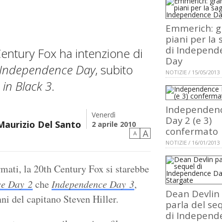
Emmerich: g
piani per Ia 
di Independ
entury Fox ha intenzione di
Day
Independence Day
, subito
NOTIZIE / 15/05/2013
in Black 3
.
Independen
Venerdì
Day 2 (e 3)
Maurizio Del Santo
2 aprile 2010
confermato
A
A
NOTIZIE / 16/01/2013
rmati, la 20th Century Fox si starebbe
ce Day 2
che
Independence Day 3
,
Dean Devlin
ni del capitano Steven Hiller.
parla del se
di Independ