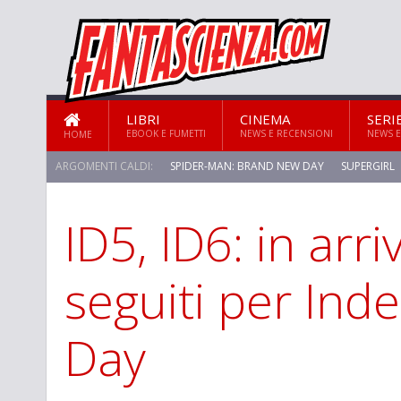
LIBRI
CINEMA
SERI
EBOOK E FUMETTI
NEWS E RECENSIONI
NEWS E
HOME
ARGOMENTI CALDI:
SPIDER-MAN: BRAND NEW DAY
SUPERGIRL
ID5, ID6: in arr
STAR TREK: STRANGE NEW WORLDS
seguiti per In
Day