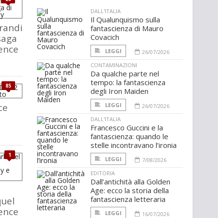
DALL'ITALIA
Il Qualunquismo sulla
randi
fantascienza di Mauro
saga
Covacich
ence
LEGGI
26/07/2026
CONTAMINAZIONI
Da qualche parte nel
tempo: la fantascienza
85
degli Iron Maiden
ce
LEGGI
26/07/2026
DALL'ITALIA
Francesco Guccini e la
fantascienza: quando le
stelle incontravano l’ironia
1
LEGGI
7/08/2026
EDITORIA
Dall’antichità alla Golden
Age: ecco la storia della
fantascienza letteraria
quel
ence
LEGGI
16/07/2026