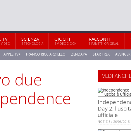
E TV
SCIENZA
GIOCHI
RACCONTI
 VIDEO
E TECNOLOGIA
E VIDEOGIOCHI
E FUMETTI ORIGINALI
APPLE TV+
FRANCO RICCIARDIELLO
ZENDAYA
STAR TREK
AVENGER
ivo due
VEDI ANCH
dependence
Independen
Day 2: l'uscit
ufficiale
NOTIZIE / 26/06/2013