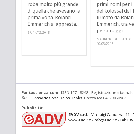
roba molto più grande
primi nomi per il
di quella che avevano la
del kolossal del 
prima volta. Roland
firmato da Rola
Emmerich si appresta...
Emmerich, tra ve
personaggi...
S*, 14/12/2015
MAURIZIO DEL SANTO,
10/03/2015
Fantascienza.com
- ISSN 1974-8248 - Registrazione tribunale 
©2003
Associazione Delos Books
. Partita Iva 04029050962.
Pubblicità:
EADV s.r.l.
- Via Luigi Capuana, 11 - 
www.eadv.it - info@eadv.it - Tel: +3