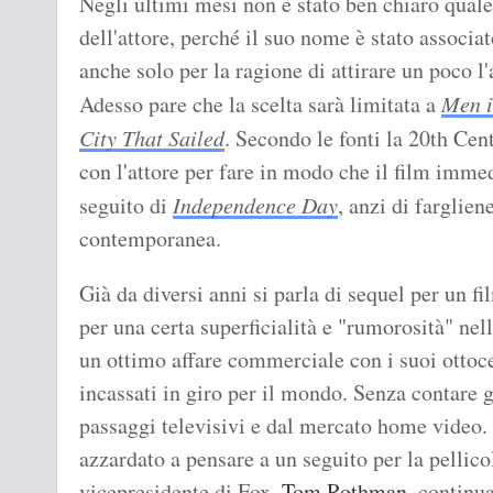
Negli ultimi mesi non è stato ben chiaro quale
dell'attore, perché il suo nome è stato associat
anche solo per la ragione di attirare un poco l'a
Adesso pare che la scelta sarà limitata a
Men i
City That Sailed
. Secondo le fonti la 20th Cen
con l'attore per fare in modo che il film imme
seguito di
Independence Day
, anzi di farglien
contemporanea.
Già da diversi anni si parla di sequel per un f
per una certa superficialità e "rumorosità" nell
un ottimo affare commerciale con i suoi ottocen
incassati in giro per il mondo. Senza contare g
passaggi televisivi e dal mercato home video.
azzardato a pensare a un seguito per la pellicol
vicepresidente di Fox,
Tom Rothman
, continu