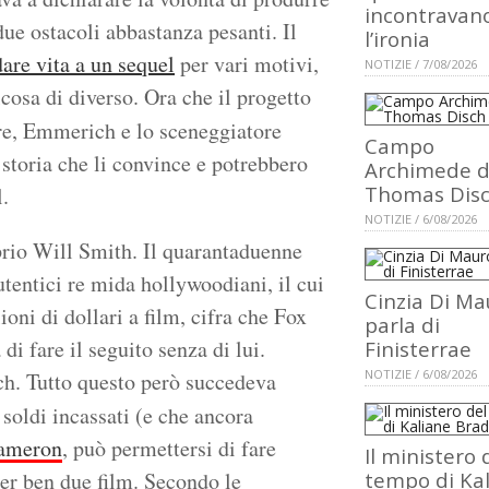
incontravan
due ostacoli abbastanza pesanti. Il
l’ironia
re vita a un sequel
per vari motivi,
NOTIZIE / 7/08/2026
lcosa di diverso. Ora che il progetto
re, Emmerich e lo sceneggiatore
Campo
storia che li convince e potrebbero
Archimede d
Thomas Dis
.
NOTIZIE / 6/08/2026
oprio Will Smith. Il quarantaduenne
utentici re mida hollywoodiani, il cui
Cinzia Di Ma
ni di dollari a film, cifra che Fox
parla di
di fare il seguito senza di lui.
Finisterrae
NOTIZIE / 6/08/2026
ch. Tutto questo però succedeva
 soldi incassati (e che ancora
ameron
, può permettersi di fare
Il ministero 
per ben due film. Secondo le
tempo di Ka