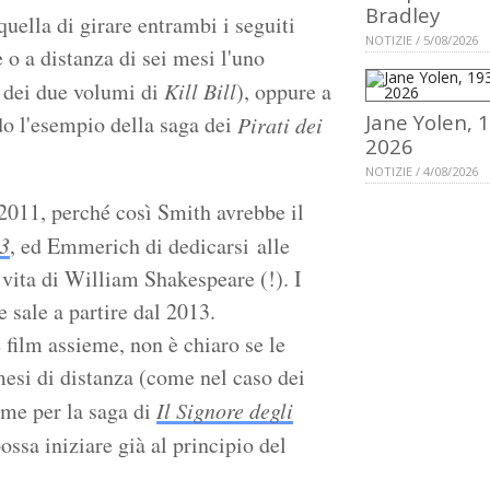
Bradley
quella di girare entrambi i seguiti
NOTIZIE / 5/08/2026
 o a distanza di sei mesi l'uno
 dei due volumi di
Kill Bill
), oppure a
Jane Yolen, 
o l'esempio della saga dei
Pirati dei
2026
NOTIZIE / 4/08/2026
 2011, perché così Smith avrebbe il
 3
, ed Emmerich di dedicarsi alle
a vita di William Shakespeare (!). I
e sale a partire dal 2013.
film assieme, non è chiaro se le
mesi di distanza (come nel caso dei
ome per la saga di
Il Signore degli
ossa iniziare già al principio del