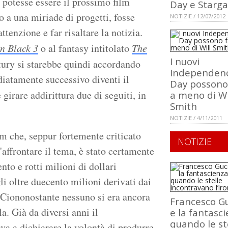
 potesse essere il prossimo film
Day e Starga
o a una miriade di progetti, fosse
NOTIZIE / 12/07/2012
ttenzione e far risaltare la notizia.
n Black 3
o al fantasy intitolato
The
I nuovi
tury si starebbe quindi accordando
Independen
diatamente successivo diventi il
Day possono
e girare addirittura due di seguiti, in
a meno di Wi
Smith
NOTIZIE / 4/11/2011
ilm che, seppur fortemente criticato
NOTIZIE
'affrontare il tema, è stato certamente
to e rotti milioni di dollari
li oltre duecento milioni derivati dai
 Ciononostante nessuno si era ancora
Francesco Gu
a. Già da diversi anni il
e la fantasci
quando le st
ava a dichiarare la volontà di produrre