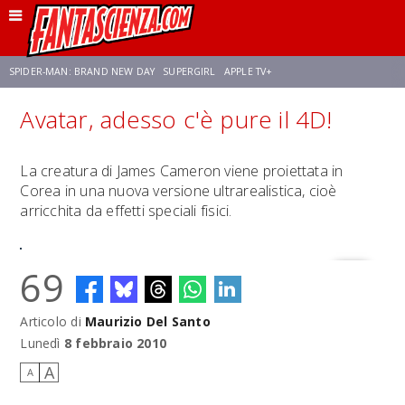
SPIDER-MAN: BRAND NEW DAY
SUPERGIRL
APPLE TV+
Avatar, adesso c'è pure il 4D!
FRANCO RICCIARDIELLO
ZENDAYA
AVENGERS: DOOMSDAY
STAR TREK
La creatura di James Cameron viene proiettata in
Corea in una nuova versione ultrarealistica, cioè
NETFLIX
SADIE SINK
STAR TREK: STRANGE NEW WORLDS
arricchita da effetti speciali fisici.
69
Articolo di
Maurizio Del Santo
Lunedì
8 febbraio 2010
A
A