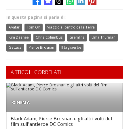
In questa pagina si parla di:
Avatar
Tom Oh
Viaggio al centro della Terra
Kim Daehee
Chris Columbus
Gremlins
Uma Thurman
Gattaca
Pierce Brosnan
Il tagliaerbe
ARTICOLI CORRELATI
CINEMA
Black Adam, Pierce Brosnan e gli altri volti del
film sull'antieroe DC Comics