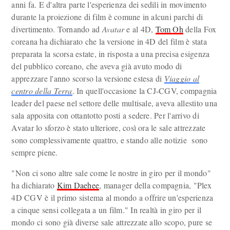
anni fa. E d'altra parte l'esperienza dei sedili in movimento
durante la proiezione di film è comune in alcuni parchi di
divertimento. Tornando ad
Avatar
e al 4D,
Tom Oh
della Fox
coreana ha dichiarato che la versione in 4D del film è stata
preparata la scorsa estate, in risposta a una precisa esigenza
del pubblico coreano, che aveva già avuto modo di
apprezzare l'anno scorso la versione estesa di
Viaggio al
centro della Terra
. In quell'occasione la CJ-CGV, compagnia
leader del paese nel settore delle multisale, aveva allestito una
sala apposita con ottantotto posti a sedere. Per l'arrivo di
Avatar lo sforzo è stato ulteriore, così ora le sale attrezzate
sono complessivamente quattro, e stando alle notizie sono
sempre piene.
"Non ci sono altre sale come le nostre in giro per il mondo"
ha dichiarato
Kim Daehee
, manager della compagnia, "Plex
4D CGV è il primo sistema al mondo a offrire un'esperienza
a cinque sensi collegata a un film." In realtà in giro per il
mondo ci sono già diverse sale attrezzate allo scopo, pure se