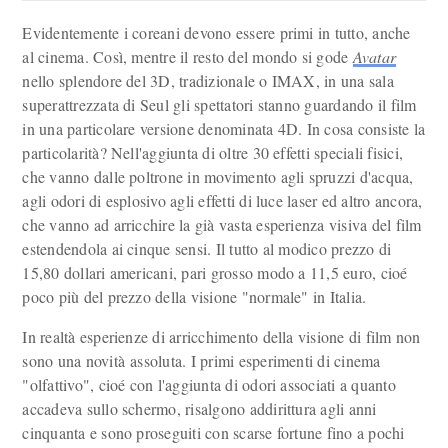
Evidentemente i coreani devono essere primi in tutto, anche
al cinema. Così, mentre il resto del mondo si gode
Avatar
nello splendore del 3D, tradizionale o IMAX, in una sala
superattrezzata di Seul gli spettatori stanno guardando il film
in una particolare versione denominata 4D. In cosa consiste la
particolarità? Nell'aggiunta di oltre 30 effetti speciali fisici,
che vanno dalle poltrone in movimento agli spruzzi d'acqua,
agli odori di esplosivo agli effetti di luce laser ed altro ancora,
che vanno ad arricchire la già vasta esperienza visiva del film
estendendola ai cinque sensi. Il tutto al modico prezzo di
15,80 dollari americani, pari grosso modo a 11,5 euro, cioé
poco più del prezzo della visione "normale" in Italia.
In realtà esperienze di arricchimento della visione di film non
sono una novità assoluta. I primi esperimenti di cinema
"olfattivo", cioé con l'aggiunta di odori associati a quanto
accadeva sullo schermo, risalgono addirittura agli anni
cinquanta e sono proseguiti con scarse fortune fino a pochi